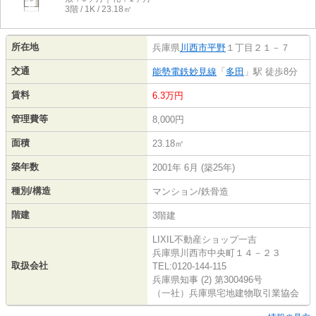
3階 / 1K / 23.18㎡
所在地
兵庫県
川西市
平野
１丁目２１－７
交通
能勢電鉄妙見線
「
多田
」駅 徒歩8分
賃料
6.3万円
管理費等
8,000円
面積
23.18㎡
築年数
2001年 6月 (築25年)
種別/構造
マンション/鉄骨造
階建
3階建
LIXIL不動産ショップ一吉
兵庫県川西市中央町１４－２３
取扱会社
TEL:0120-144-115
兵庫県知事 (2) 第300496号
（一社）兵庫県宅地建物取引業協会