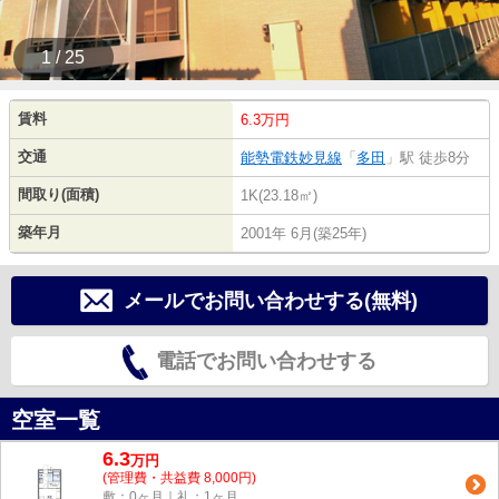
1 / 25
賃料
6.3万円
交通
能勢電鉄妙見線
「
多田
」駅 徒歩8分
間取り(面積)
1K(23.18㎡)
築年月
2001年 6月(築25年)
メールでお問い合わせする(無料)
電話でお問い合わせする
空室一覧
6.3
万
円
(管理費・共益費 8,000円)
敷：0ヶ月｜礼：1ヶ月