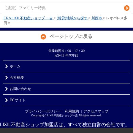
【賃貸】ファミリー特集
ERA LIXIL不動産ショップ 一吉
>
(賃貸)地域から探す
>
川西市
>
レオパレス多
田２
ページトップに戻る
営業時間:9：00～17：30
定休日:年末年始
ホーム
会社概要
お問い合わせ
PCサイト
プライバシーポリシー
利用規約
｜アクセスマップ
｜
Copyright(c) LIXIL不動産ショップ一吉 All rights reserved.
LIXIL不動産ショップ加盟店は、すべて独立自営の会社です。