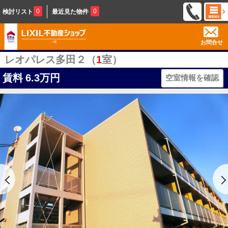
0
0
検討リスト
最近見た物件
お問合せ
レオパレス多田２（
1
室）
賃料
6.3万円
空室情報を確認