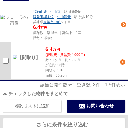
福知山線
「
中山寺
」駅 徒歩5分
阪急宝塚本線
「
中山観音
」駅 徒歩10分
兵庫県
宝塚市
中筋
２丁目
6.4
万円
築年数：築15年 ｜募集中：
1室
階数：2階建
6.4
万
円
(管理費・共益費 4,000円)
敷：1ヶ月｜礼：2ヶ月
所在階：2階
間取り：1R
面積：30.96㎡
該当公開件数
5
件 空き数
18
件
1-5
件表示
チェックした物件をまとめて
検討リストに追加
お問い合わせ
さらに条件を絞り込む