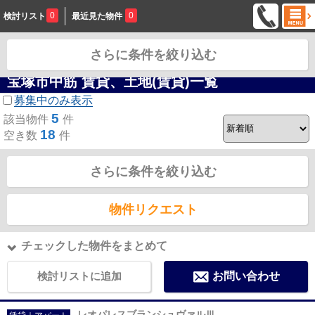
0
0
検討リスト
最近見た物件
さらに条件を絞り込む
お問合せ
宝塚市中筋 賃貸、土地(賃貸)一覧
募集中のみ表示
5
該当物件
件
18
空き数
件
さらに条件を絞り込む
物件リクエスト
チェックした物件をまとめて
検討リストに追加
お問い合わせ
レオパレスブランシュヴァルⅢ