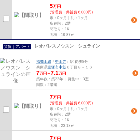
5
万
円
(管理費・共益費 6,000円)
敷：0ヶ月｜礼：1ヶ月
所在階：2階
間取り：1K
面積：19.87㎡
レオパレスノウスン シュライン
賃貸｜アパート
福知山線
「
中山寺
」駅 徒歩8分
兵庫県
宝塚市
中筋
６丁目８－１６
7
7.1
万円～
万円
築年数：築23年 ｜募集中：
3室
階数：2階建
7
万
円
(管理費・共益費 6,000円)
敷：0ヶ月｜礼：1ヶ月
所在階：2階
間取り：1K
面積：23.18㎡
7
万
円