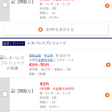
敷：0ヶ月｜礼：1ヶ月
所在階：2階
間取り：1K
面積：20.28㎡
全4件を表示する
レオパレスプレリュード
賃貸｜アパート
福知山線
「
中山寺
」駅 徒歩7分
兵庫県
宝塚市
中筋
２丁目８－２２
4
5
万円～
万円
築年数：築22年 ｜募集中：
2室
階数：2階建
4
万
円
(管理費・共益費 6,000円)
敷：0ヶ月｜礼：1ヶ月
所在階：1階
間取り：1K
面積：19.87㎡