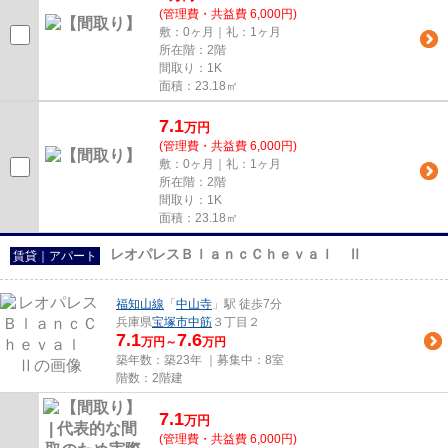
(管理費・共益費 6,000円)
敷：0ヶ月｜礼：1ヶ月
所在階：2階
間取り：1K
面積：23.18㎡
7.1
万
円
(管理費・共益費 6,000円)
敷：0ヶ月｜礼：1ヶ月
所在階：2階
間取り：1K
面積：23.18㎡
レオパレスＢｌａｎｃＣｈｅｖａｌ Ⅱ
賃貸｜アパート
福知山線
「
中山寺
」駅 徒歩7分
兵庫県
宝塚市
中筋
３丁目２
7.1
7.6
万円～
万円
築年数：築23年 ｜募集中：
8室
階数：2階建
7.1
万
円
(管理費・共益費 6,000円)