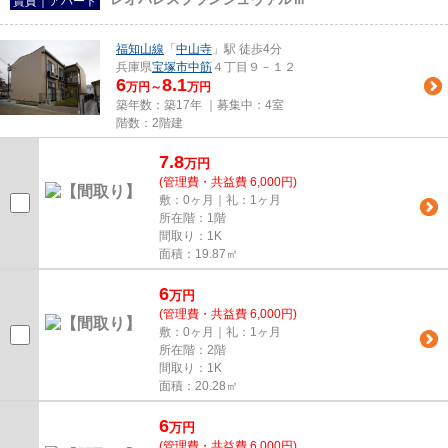
賃貸｜アパート
福知山線
「
中山寺
」駅 徒歩4分
兵庫県
宝塚市
中筋
４丁目９－１２
6
8.1
万円～
万円
築年数：築17年 ｜募集中：
4室
階数：2階建
7.8
万
円
(管理費・共益費 6,000円)
敷：0ヶ月｜礼：1ヶ月
所在階：1階
間取り：1K
面積：19.87㎡
6
万
円
(管理費・共益費 6,000円)
敷：0ヶ月｜礼：1ヶ月
所在階：2階
間取り：1K
面積：20.28㎡
6
万
円
(管理費・共益費 6,000円)