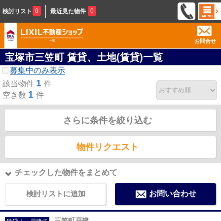
0
0
検討リスト
最近見た物件
お問合せ
宝塚市三笠町 賃貸、土地(賃貸)一覧
募集中のみ表示
1
該当物件
件
1
空き数
件
さらに条件を絞り込む
物件リクエスト
チェックした物件をまとめて
検討リストに追加
お問い合わせ
三笠町戸建