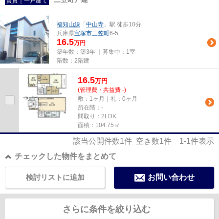
賃貸｜一戸建て
福知山線
「
中山寺
」駅 徒歩10分
兵庫県
宝塚市
三笠町
6-5
16.5
万円
築年数：築3年 ｜募集中：
1室
階数：2階建
16.5
万
円
(管理費・共益費 -)
敷：1ヶ月｜礼：0ヶ月
所在階：-
間取り：2LDK
面積：104.75㎡
該当公開件数
1
件 空き数
1
件
1-1
件表示
チェックした物件をまとめて
検討リストに追加
お問い合わせ
さらに条件を絞り込む