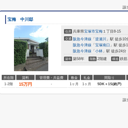
該
宝梅 中川邸
兵庫県
宝塚市
宝梅
１丁目8-15
住所
交通
阪急今津線
「
逆瀬川
」駅 徒歩10
阪急今津線
「
宝塚南口
」駅 徒歩1
阪急今津線
「
小林
」駅 徒歩24分
築58年
2階建
鉄筋
築年
階数
構造
所在階
賃料
管理費・共益費
敷金
礼金
間取り
15
万円
1-2階
-
1ヶ月
1ヶ月
5DK＋1S(納戸)
該