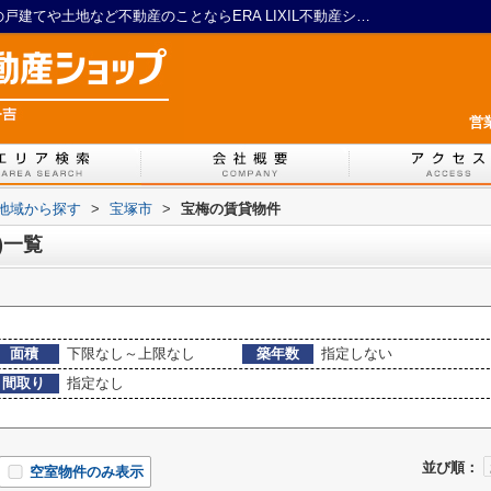
宝塚市宝梅の賃貸、土地(賃貸)一覧｜川西の戸建てや土地など不動産のことならERA LIXIL不動産ショップ 一吉
営
)地域から探す
>
宝塚市
>
宝梅の賃貸物件
)一覧
面積
下限なし～上限なし
築年数
指定しない
間取り
指定なし
並び順：
空室物件のみ表示