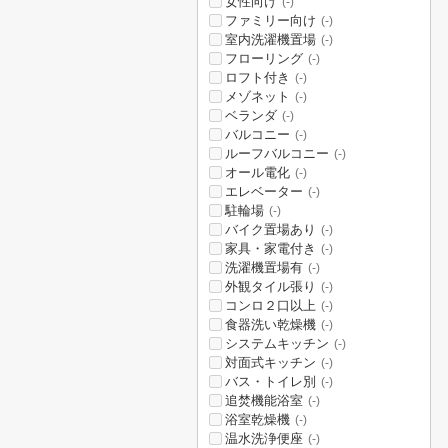
女性向け
(-)
ファミリー向け
(-)
室内洗濯機置場
(-)
フローリング
(-)
ロフト付き
(-)
メゾネット
(-)
ベランダ
(-)
バルコニー
(-)
ルーフバルコニー
(-)
オール電化
(-)
エレベーター
(-)
駐輪場
(-)
バイク置場あり
(-)
家具・家電付き
(-)
洗濯機置場有
(-)
外観タイル張り
(-)
コンロ２口以上
(-)
食器洗い乾燥機
(-)
システムキッチン
(-)
対面式キッチン
(-)
バス・トイレ別
(-)
追焚機能浴室
(-)
浴室乾燥機
(-)
温水洗浄便座
(-)