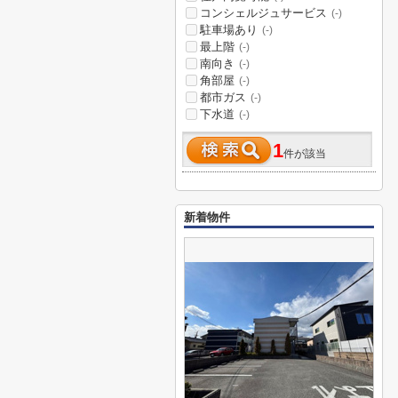
コンシェルジュサービス
(-)
駐車場あり
(-)
最上階
(-)
南向き
(-)
角部屋
(-)
都市ガス
(-)
下水道
(-)
1
件が該当
新着物件