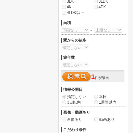
3DK
3LDK
4K
4DK
4LDK以上
面積
～
駅からの徒歩
築年数
1
件が該当
情報公開日
指定しない
本日
3日以内
1週間以内
画像・動画あり
画像あり
動画あり
こだわり条件