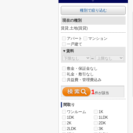
種別で絞り込む
現在の種別
賃貸,土地(賃貸)
アパート
マンション
一戸建て
▼賃料
～
敷金・保証金なし
礼金・敷引なし
共益費・管理費込み
1
件が該当
間取り
ワンルーム
1K
1DK
1LDK
2K
2DK
2LDK
3K