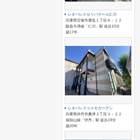
レオパレスセリバテール仁川
兵庫県宝塚市鹿塩１丁目８－１２
阪急今津線「仁川」駅 徒歩10分
築17年
レオパレスコスモガーデン
兵庫県伊丹市桑津３丁目３－２２
福知山線「伊丹」駅 徒歩19分
築20年