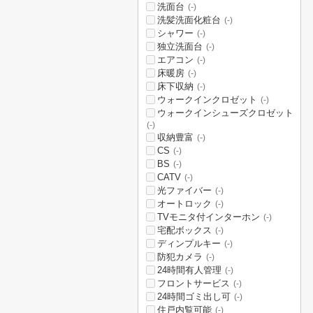
洗面台
(-)
洗髪洗面化粧台
(-)
シャワー
(-)
独立洗面台
(-)
エアコン
(-)
床暖房
(-)
床下収納
(-)
ウォークインクロゼット
(-)
ウォークインシューズクロゼット
(-)
収納豊富
(-)
CS
(-)
BS
(-)
CATV
(-)
光ファイバー
(-)
オートロック
(-)
TVモニタ付インターホン
(-)
宅配ボックス
(-)
ディンプルキー
(-)
防犯カメラ
(-)
24時間有人管理
(-)
フロントサービス
(-)
24時間ゴミ出し可
(-)
住戸内覧可能
(-)