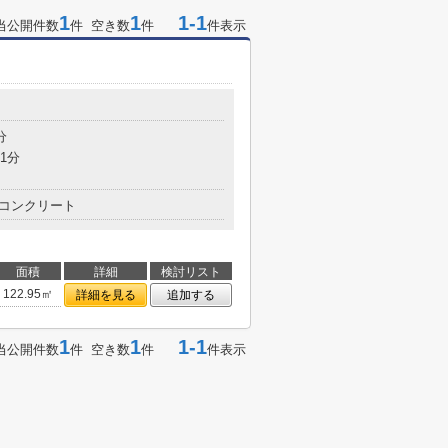
1
1
1-1
当公開件数
件 空き数
件
件表示
分
1分
コンクリート
面積
詳細
検討リスト
122.95㎡
詳細を見る
追加する
1
1
1-1
当公開件数
件 空き数
件
件表示