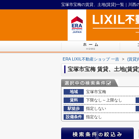
ERA LIXIL不動産ショップ 一吉
>
(賃貸
宝塚市宝梅 賃貸、土地(賃貸
地域
宝塚市宝梅
賃料
下限なし～上限なし
駅徒歩
指定しない
設備条件
指定なし