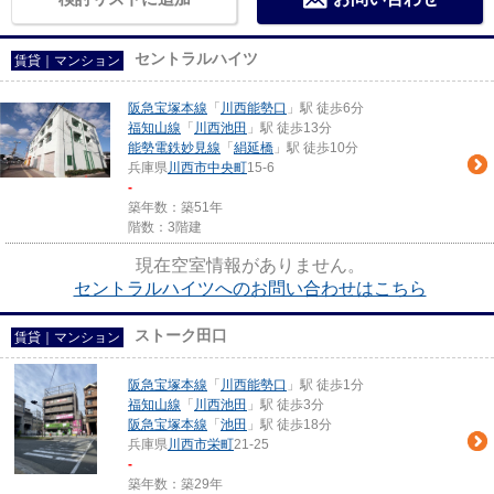
セントラルハイツ
賃貸｜マンション
阪急宝塚本線
「
川西能勢口
」駅 徒歩6分
福知山線
「
川西池田
」駅 徒歩13分
能勢電鉄妙見線
「
絹延橋
」駅 徒歩10分
兵庫県
川西市
中央町
15-6
-
築年数：築51年
階数：3階建
現在空室情報がありません。
セントラルハイツへのお問い合わせはこちら
ストーク田口
賃貸｜マンション
阪急宝塚本線
「
川西能勢口
」駅 徒歩1分
福知山線
「
川西池田
」駅 徒歩3分
阪急宝塚本線
「
池田
」駅 徒歩18分
兵庫県
川西市
栄町
21-25
-
築年数：築29年