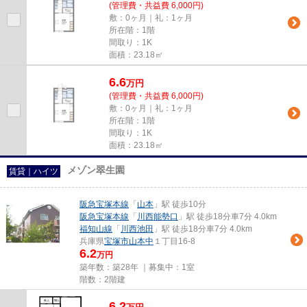
(管理費・共益費 6,000円)
敷：0ヶ月｜礼：1ヶ月
所在階：1階
間取り：1K
面積：23.18㎡
6.6
万
円
(管理費・共益費 6,000円)
敷：0ヶ月｜礼：1ヶ月
所在階：1階
間取り：1K
面積：23.18㎡
メゾン翠生園
賃貸｜ハイツ
阪急宝塚本線
「
山本
」駅 徒歩10分
阪急宝塚本線
「
川西能勢口
」駅 徒歩18分車7分 4.0km
福知山線
「
川西池田
」駅 徒歩18分車7分 4.0km
兵庫県
宝塚市
山本中
１丁目16-8
6.2
万円
築年数：築28年 ｜募集中：
1室
階数：2階建
6.2