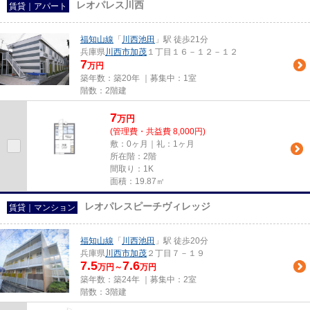
レオパレス川西
賃貸｜アパート
福知山線
「
川西池田
」駅 徒歩21分
兵庫県
川西市
加茂
１丁目１６－１２－１２
7
万円
築年数：築20年 ｜募集中：
1室
階数：2階建
7
万
円
(管理費・共益費 8,000円)
敷：0ヶ月｜礼：1ヶ月
所在階：2階
間取り：1K
面積：19.87㎡
レオパレスピーチヴィレッジ
賃貸｜マンション
福知山線
「
川西池田
」駅 徒歩20分
兵庫県
川西市
加茂
２丁目７－１９
7.5
7.6
万円～
万円
築年数：築24年 ｜募集中：
2室
階数：3階建