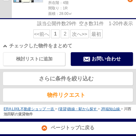
所在階：4階
間取り：1R
面積：28.00㎡
該当公開件数
29
件 空き数
31
件
1-20
件表示
1
2
<<前へ
次へ>>
最初
チェックした物件をまとめて
検討リストに追加
お問い合わせ
さらに条件を絞り込む
物件リクエスト
ERA LIXIL不動産ショップ 一吉
>
(賃貸)路線・駅から探す
>
JR福知山線
>
川西
池田駅の賃貸物件
ページトップに戻る