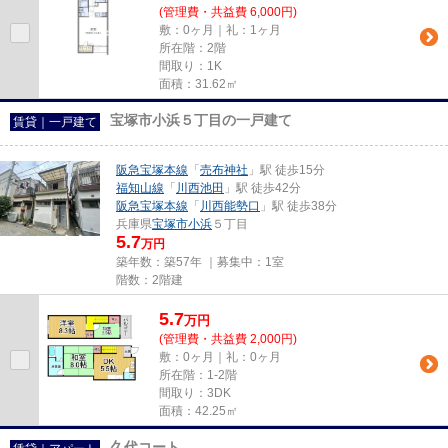
(管理費・共益費 6,000円)
敷：0ヶ月｜礼：1ヶ月
所在階：2階
間取り：1K
面積：31.62㎡
宝塚市小浜５丁目の一戸建て
賃貸｜一戸建て
阪急宝塚本線
「
売布神社
」駅 徒歩15分
福知山線
「
川西池田
」駅 徒歩42分
阪急宝塚本線
「
川西能勢口
」駅 徒歩38分
兵庫県
宝塚市
小浜
５丁目
5.7
万円
築年数：築57年 ｜募集中：
1室
階数：2階建
5.7
万
円
(管理費・共益費 2,000円)
敷：0ヶ月｜礼：0ヶ月
所在階：1-2階
間取り：3DK
面積：42.25㎡
久代コート