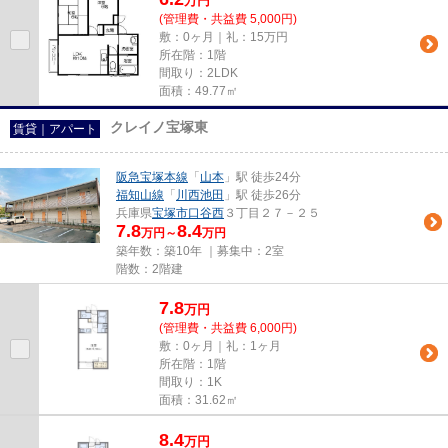
万
円
(管理費・共益費 5,000円)
敷：0ヶ月｜礼：15万円
所在階：1階
間取り：2LDK
面積：49.77㎡
クレイノ宝塚東
賃貸｜アパート
阪急宝塚本線
「
山本
」駅 徒歩24分
福知山線
「
川西池田
」駅 徒歩26分
兵庫県
宝塚市
口谷西
３丁目２７－２５
7.8
8.4
万円～
万円
築年数：築10年 ｜募集中：
2室
階数：2階建
7.8
万
円
(管理費・共益費 6,000円)
敷：0ヶ月｜礼：1ヶ月
所在階：1階
間取り：1K
面積：31.62㎡
8.4
万
円