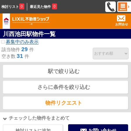
0
0
検討リスト
最近見た物件
お問合せ
川西池田駅物件一覧
募集中のみ表示
29
該当物件
件
31
空き数
件
駅で絞り込む
さらに条件を絞り込む
物件リクエスト
チェックした物件をまとめて
検討リストに追加
お問い合わせ