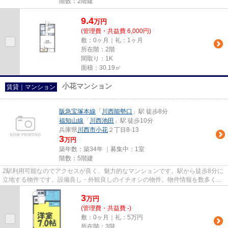
階数：2階建
9.4
万
円
(管理費・共益費 6,000円)
敷：0ヶ月｜礼：1ヶ月
所在階：2階
間取り：1K
面積：30.19㎡
小花マンション
賃貸｜マンション
阪急宝塚本線
「
川西能勢口
」駅 徒歩8分
福知山線
「
川西池田
」駅 徒歩10分
兵庫県
川西市
小花
２丁目8-13
3
万円
築年数：築34年 ｜募集中：
1室
階数：5階建
2駅利用可能なのでアクセスが良く、魅力的なマンションです。駅から徒歩8分に
立地する物件です。設備良し・外観良しのイチオシの物件。物件情報を数多く取
り揃えている当社は、お客様...
3
万
円
(管理費・共益費 -)
敷：0ヶ月｜礼：5万円
所在階：3階