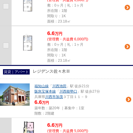
(管理費・共益費 6,000円)
敷：0ヶ月｜礼：1ヶ月
所在階：1階
間取り：1K
面積：23.18㎡
6.6
万
円
(管理費・共益費 6,000円)
敷：0ヶ月｜礼：1ヶ月
所在階：1階
間取り：1K
面積：23.18㎡
レジデンス佐々木Ⅲ
賃貸｜アパート
福知山線
「
川西池田
」駅 徒歩21分
阪急宝塚本線
「
川西能勢口
」駅 徒歩27分
兵庫県
川西市
加茂
３丁目１１－９
6.6
万円
築年数：築20年 ｜募集中：
1室
階数：2階建
6.6
万
円
(管理費・共益費 5,000円)