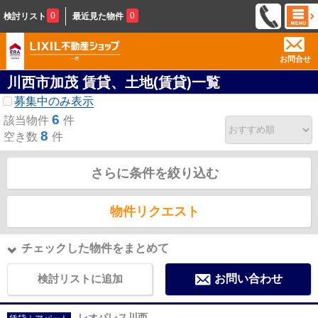
0
0
検討リスト
最近見た物件
お問合せ
川西市加茂 賃貸、土地(賃貸)一覧
募集中のみ表示
6
該当物件
件
8
空き数
件
さらに条件を絞り込む
物件リクエスト
チェックした物件をまとめて
検討リストに追加
お問い合わせ
レオパレス川西