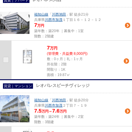
賃貸｜アパート
福知山線
「
川西池田
」駅 徒歩21分
兵庫県
川西市
加茂
１丁目１６－１２－１２
7
万円
築年数：築20年 ｜募集中：
1室
階数：2階建
7
万
円
(管理費・共益費 8,000円)
敷：0ヶ月｜礼：1ヶ月
所在階：2階
間取り：1K
面積：19.87㎡
レオパレスピーチヴィレッジ
賃貸｜マンション
福知山線
「
川西池田
」駅 徒歩20分
兵庫県
川西市
加茂
２丁目７－１９
7.5
7.6
万円～
万円
築年数：築24年 ｜募集中：
2室
階数：3階建