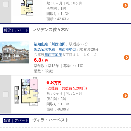
敷：0ヶ月｜礼：0ヶ月
所在階：1階
間取り：1LDK
面積：42.63㎡
レジデンス佐々木Ⅳ
賃貸｜アパート
福知山線
「
川西池田
」駅 徒歩22分
阪急宝塚本線
「
川西能勢口
」駅 徒歩28分
兵庫県
川西市
加茂
３丁目１１－１０－２
6.8
万円
築年数：築18年 ｜募集中：
1室
階数：2階建
6.8
万
円
(管理費・共益費 5,200円)
敷：0ヶ月｜礼：1ヶ月
所在階：2階
間取り：1LDK
面積：46.09㎡
ヴィラ・ハーベスト
賃貸｜アパート