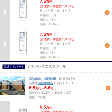
7.5
万
円
(管理費・共益費 8,000円)
敷：0ヶ月｜礼：1ヶ月
所在階：3階
間取り：1K
面積：19.87㎡
7.6
万
円
(管理費・共益費 8,000円)
敷：0ヶ月｜礼：1ヶ月
所在階：3階
間取り：1K
面積：19.87㎡
レオパレスエスポワール
賃貸｜アパート
福知山線
「
川西池田
」駅 徒歩17分
兵庫県
川西市
加茂
１丁目１１－１３
6.5
6.6
万円～
万円
築年数：築21年 ｜募集中：
2室
階数：2階建
6.5
万
円