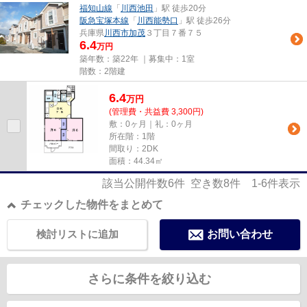
福知山線
「
川西池田
」駅 徒歩20分
阪急宝塚本線
「
川西能勢口
」駅 徒歩26分
兵庫県
川西市
加茂
３丁目７番７５
6.4
万円
築年数：築22年 ｜募集中：
1室
階数：2階建
6.4
万
円
(管理費・共益費 3,300円)
敷：0ヶ月｜礼：0ヶ月
所在階：1階
間取り：2DK
面積：44.34㎡
該当公開件数
6
件 空き数
8
件
1-6
件表示
チェックした物件をまとめて
検討リストに追加
お問い合わせ
さらに条件を絞り込む