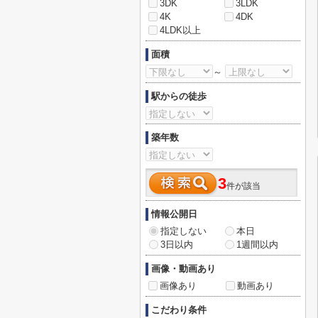
3DK
3LDK
4K
4DK
4LDK以上
面積
～
駅からの徒歩
築年数
3
件が該当
情報公開日
指定しない
本日
3日以内
1週間以内
画像・動画あり
画像あり
動画あり
こだわり条件