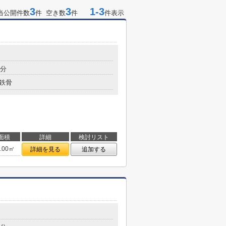
3
3
1-3
当公開件数
件 空き数
件
件表示
5分
鉄骨
面積
詳細
検討リスト
6.00㎡
詳細を見る
追加する