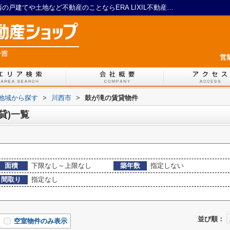
川西市鼓が滝の賃貸、土地(賃貸)一覧｜川西の戸建てや土地など不動産のことならERA LIXIL不動産ショップ 一吉
営
)地域から探す
>
川西市
>
鼓が滝の賃貸物件
貸)一覧
面積
下限なし～上限なし
築年数
指定しない
間取り
指定なし
並び順：
空室物件のみ表示