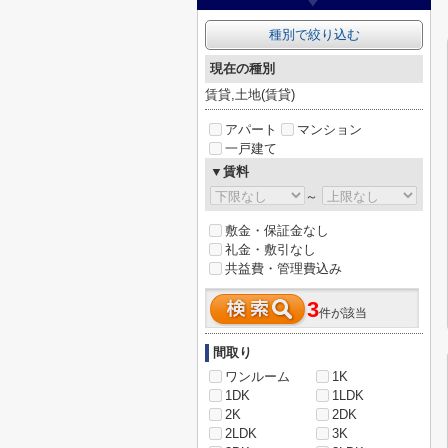
種別で絞り込む
現在の種別
賃貸,土地(賃貸)
アパート
マンション
一戸建て
▼賃料
～
敷金・保証金なし
礼金・敷引なし
共益費・管理費込み
3
件が該当
間取り
ワンルーム
1K
1DK
1LDK
2K
2DK
2LDK
3K