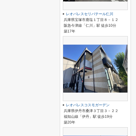
レオパレスセリバテール仁川
兵庫県宝塚市鹿塩１丁目８－１２
阪急今津線「仁川」駅 徒歩10分
築17年
レオパレスコスモガーデン
兵庫県伊丹市桑津３丁目３－２２
福知山線「伊丹」駅 徒歩19分
築20年