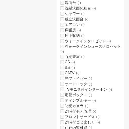
洗面台
(-)
洗髪洗面化粧台
(-)
シャワー
(-)
独立洗面台
(-)
エアコン
(-)
床暖房
(-)
床下収納
(-)
ウォークインクロゼット
(-)
ウォークインシューズクロゼット
(-)
収納豊富
(-)
CS
(-)
BS
(-)
CATV
(-)
光ファイバー
(-)
オートロック
(-)
TVモニタ付インターホン
(-)
宅配ボックス
(-)
ディンプルキー
(-)
防犯カメラ
(-)
24時間有人管理
(-)
フロントサービス
(-)
24時間ゴミ出し可
(-)
住戸内覧可能
(-)