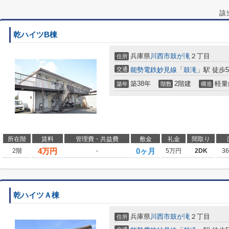
該
乾ハイツB棟
兵庫県
川西市
鼓が滝
２丁目
住所
交通
能勢電鉄妙見線
「
鼓滝
」駅 徒歩
築38年
2階建
軽量
築年
階数
構造
所在階
賃料
管理費・共益費
敷金
礼金
間取り
4
万円
0ヶ月
2階
-
5万円
2DK
3
乾ハイツＡ棟
兵庫県
川西市
鼓が滝
２丁目
住所