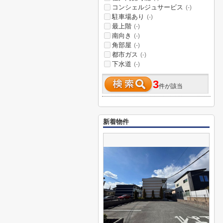
コンシェルジュサービス
(-)
駐車場あり
(-)
最上階
(-)
南向き
(-)
角部屋
(-)
都市ガス
(-)
下水道
(-)
3
件が該当
新着物件