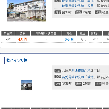
交通
能勢電鉄妙見線
「
鼓滝
」駅 徒歩
能勢電鉄妙見線
「
多田
」駅 徒歩1
築38年
2階建
軽量
築年
階数
構造
所在階
賃料
管理費・共益費
敷金
礼金
間取り
4
万円
0ヶ月
2階
-
5万円
2DK
3
乾ハイツC棟
兵庫県
川西市
鼓が滝
２丁目
住所
交通
能勢電鉄妙見線
「
鼓滝
」駅 徒歩
築38年
2階建
軽量
築年
階数
構造