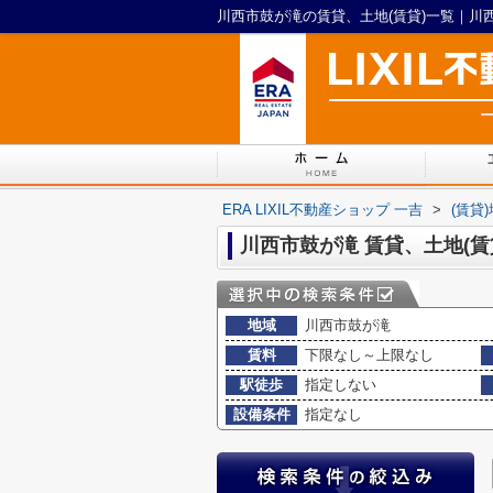
ERA LIXIL不動産ショップ 一吉
>
(賃貸
川西市鼓が滝 賃貸、土地(賃
地域
川西市鼓が滝
賃料
下限なし～上限なし
駅徒歩
指定しない
設備条件
指定なし