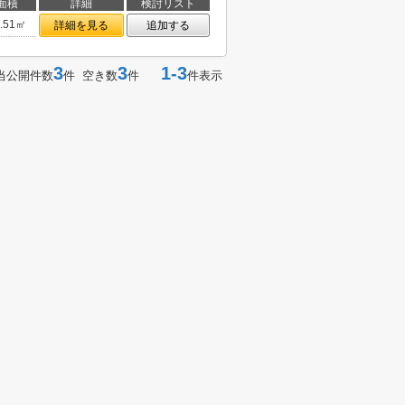
面積
詳細
検討リスト
5.51㎡
詳細を見る
追加する
3
3
1-3
当公開件数
件 空き数
件
件表示