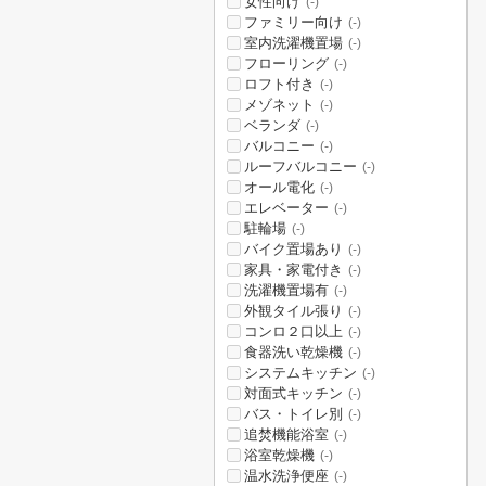
女性向け
(-)
ファミリー向け
(-)
室内洗濯機置場
(-)
フローリング
(-)
ロフト付き
(-)
メゾネット
(-)
ベランダ
(-)
バルコニー
(-)
ルーフバルコニー
(-)
オール電化
(-)
エレベーター
(-)
駐輪場
(-)
バイク置場あり
(-)
家具・家電付き
(-)
洗濯機置場有
(-)
外観タイル張り
(-)
コンロ２口以上
(-)
食器洗い乾燥機
(-)
システムキッチン
(-)
対面式キッチン
(-)
バス・トイレ別
(-)
追焚機能浴室
(-)
浴室乾燥機
(-)
温水洗浄便座
(-)