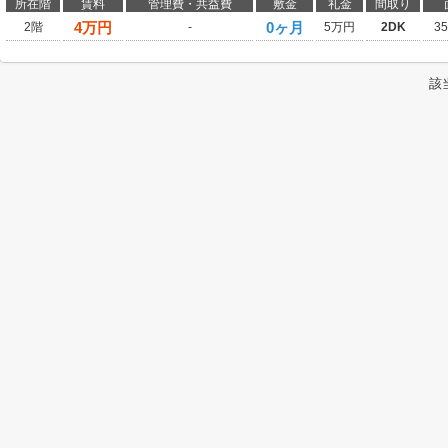
所在階
賃料
管理費・共益費
敷金
礼金
間取り
4
万円
0ヶ月
2階
-
5万円
2DK
3
該