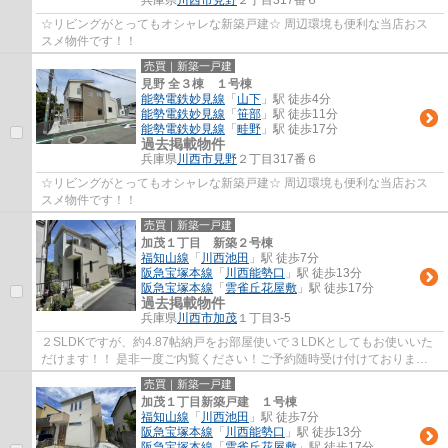
兵庫県
川西市
見野
２丁目317番６
☆リビングがとってもオシャレな新築戸建☆ 周辺環境も便利な当店おス
スメ物件です！！
売買｜新築一戸建
見野 全３棟 １号棟
能勢電鉄妙見線
「
山下
」駅 徒歩4分
能勢電鉄妙見線
「
笹部
」駅 徒歩11分
能勢電鉄妙見線
「
畦野
」駅 徒歩17分
過去掲載物件
兵庫県
川西市
見野
２丁目317番６
☆リビングがとってもオシャレな新築戸建☆ 周辺環境も便利な当店おス
スメ物件です！！
売買｜新築一戸建
加茂１丁目 新築２号棟
福知山線
「
川西池田
」駅 徒歩7分
阪急宝塚本線
「
川西能勢口
」駅 徒歩13分
阪急宝塚本線
「
雲雀丘花屋敷
」駅 徒歩17分
過去掲載物件
兵庫県
川西市
加茂
１丁目3-5
２SLDKですが、約4.87帖納戸をお部屋使いで３LDKとしてもお使いいた
だけます！！ 是非一度ご内覧ください！ご予約随時受け付けておりま
す！！
売買｜新築一戸建
加茂１丁目新築戸建 １号棟
福知山線
「
川西池田
」駅 徒歩7分
阪急宝塚本線
「
川西能勢口
」駅 徒歩13分
阪急宝塚本線
「
雲雀丘花屋敷
」駅 徒歩17分