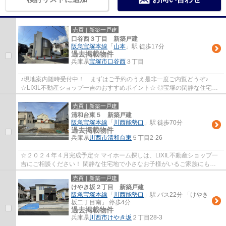
売買｜新築一戸建
口谷西３丁目 新築戸建
阪急宝塚本線
「
山本
」駅 徒歩17分
過去掲載物件
兵庫県
宝塚市
口谷西
３丁目
♪現地案内随時受付中！ まずはご予約のうえ是非一度ご内覧どうぞ♪
☆LIXIL不動産ショップ一吉のおすすめポイント☆ ◎宝塚の閑静な住宅地
の角地に３階建て新築戸建て！！ ◎リビングには...
売買｜新築一戸建
清和台東５ 新築戸建
阪急宝塚本線
「
川西能勢口
」駅 徒歩70分
過去掲載物件
兵庫県
川西市
清和台東
５丁目2-26
☆２０２４年４月完成予定☆ マイホーム探しは、LIXIL不動産ショップ一
吉にご相談ください！ 閑静な住宅地で小さなお子様がいるご家族にも安
心♪
売買｜新築一戸建
けやき坂２丁目 新築戸建
阪急宝塚本線
「
川西能勢口
」駅 バス22分 「けやき
坂二丁目南」 停歩4分
過去掲載物件
兵庫県
川西市
けやき坂
２丁目28-3