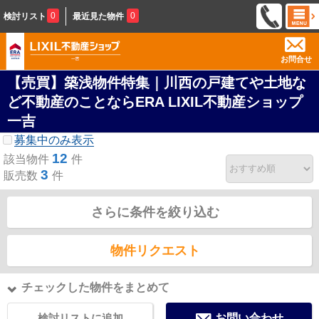
0
0
検討リスト
最近見た物件
お問合せ
【売買】築浅物件特集｜川西の戸建てや土地な
ど不動産のことならERA LIXIL不動産ショップ
一吉
募集中のみ表示
12
該当物件
件
3
販売数
件
さらに条件を絞り込む
物件リクエスト
チェックした物件をまとめて
検討リストに追加
お問い合わせ