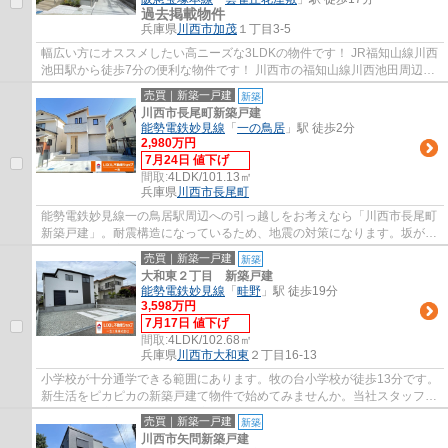
過去掲載物件
兵庫県
川西市
加茂
１丁目3-5
幅広い方にオススメしたい高ニーズな3LDKの物件です！ JR福知山線川西
池田駅から徒歩7分の便利な物件です！ 川西市の福知山線川西池田周辺に
新しい住まいをお求めの方は、当社スタッフ...
売買｜新築一戸建
新築
川西市長尾町新築戸建
能勢電鉄妙見線
「
一の鳥居
」駅 徒歩2分
2,980万円
7月24日 値下げ
間取:
4LDK/101.13㎡
兵庫県
川西市
長尾町
能勢電鉄妙見線一の鳥居駅周辺への引っ越しをお考えなら「川西市長尾町
新築戸建」。耐震構造になっているため、地震の対策になります。坂が少
ない平坦地に立地しています。18帖以上も...
売買｜新築一戸建
新築
大和東２丁目 新築戸建
能勢電鉄妙見線
「
畦野
」駅 徒歩19分
3,598万円
7月17日 値下げ
間取:
4LDK/102.68㎡
兵庫県
川西市
大和東
２丁目16-13
小学校が十分通学できる範囲にあります。牧の台小学校が徒歩13分です。
新生活をピカピカの新築戸建て物件で始めてみませんか。当社スタッフと
一緒に、お客様の新生活に相応しいマイホ...
売買｜新築一戸建
新築
川西市矢問新築戸建