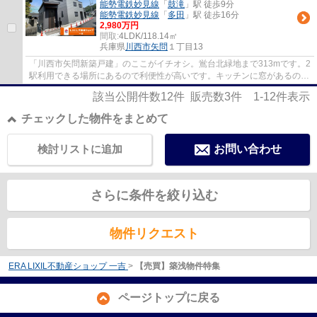
能勢電鉄妙見線
「
鼓滝
」駅 徒歩9分
能勢電鉄妙見線
「
多田
」駅 徒歩16分
2,980万円
間取:
4LDK/118.14㎡
兵庫県
川西市
矢問
１丁目13
「川西市矢問新築戸建」のここがイチオシ。鴬台北緑地まで313mです。2
駅利用できる場所にあるので利便性が高いです。キッチンに窓があるので
いつでも綺麗な空気と入れ替えが可能。住み...
該当公開件数
12
件 販売数
3
件
1-12
件表示
チェックした物件をまとめて
検討リストに追加
お問い合わせ
さらに条件を絞り込む
物件リクエスト
ERA LIXIL不動産ショップ 一吉
>
【売買】築浅物件特集
ページトップに戻る