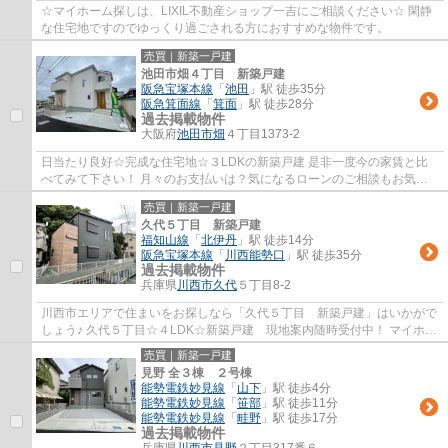
☆マイホーム探しは、LIXIL不動産ショップ一吉にご相談ください☆ 閑静
な住宅地ですのでゆっくり過ごされる方におすすめな物件です。
売買｜新築一戸建
池田市畑４丁目 新築戸建
阪急宝塚本線
「
池田
」駅 徒歩35分
阪急箕面線
「
箕面
」駅 徒歩28分
過去掲載物件
大阪府
池田市
畑
４丁目1373-2
日当たり良好☆完成な住宅地☆３LDKの新築戸建 是非一度今の家賃と比
べてみて下さい！ 月々のお支払いは？気になるローンのご相談もお気軽
にお問合せください！
売買｜新築一戸建
久代５丁目 新築戸建
福知山線
「
北伊丹
」駅 徒歩14分
阪急宝塚本線
「
川西能勢口
」駅 徒歩35分
過去掲載物件
兵庫県
川西市
久代
５丁目8-2
川西市エリアで住まいをお探しなら「久代５丁目 新築戸建」はいかがで
しょう♪ 久代５丁目☆４LDK☆新築戸建 現地案内随時受付中！ マイホー
ム探しは、LIXIL不動産ショップ一吉にご相談...
売買｜新築一戸建
見野 全３棟 ２号棟
能勢電鉄妙見線
「
山下
」駅 徒歩4分
能勢電鉄妙見線
「
笹部
」駅 徒歩11分
能勢電鉄妙見線
「
畦野
」駅 徒歩17分
過去掲載物件