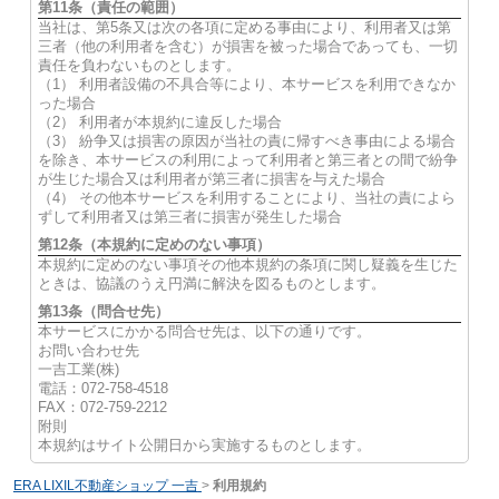
第11条（責任の範囲）
当社は、第5条又は次の各項に定める事由により、利用者又は第
三者（他の利用者を含む）が損害を被った場合であっても、一切
責任を負わないものとします。
（1） 利用者設備の不具合等により、本サービスを利用できなか
った場合
（2） 利用者が本規約に違反した場合
（3） 紛争又は損害の原因が当社の責に帰すべき事由による場合
を除き、本サービスの利用によって利用者と第三者との間で紛争
が生じた場合又は利用者が第三者に損害を与えた場合
（4） その他本サービスを利用することにより、当社の責によら
ずして利用者又は第三者に損害が発生した場合
第12条（本規約に定めのない事項）
本規約に定めのない事項その他本規約の条項に関し疑義を生じた
ときは、協議のうえ円満に解決を図るものとします。
第13条（問合せ先）
本サービスにかかる問合せ先は、以下の通りです。
お問い合わせ先
一吉工業(株)
電話：072-758-4518
FAX：072-759-2212
附則
本規約はサイト公開日から実施するものとします。
ERA LIXIL不動産ショップ 一吉
>
利用規約