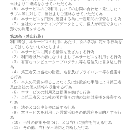
当社よりご連絡をさせていただく為
（5） 本サービスのご利用においてのお問い合わせ・発生したト
ラブル等に対して、当社よりご連絡させていただく為
（6） 本サービスを円滑に運営する為に一定期間の保管をする為
（7） 当社のマーケティングデータとして、個人が特定できない
形での利用をする為
第10条（禁止行為）
利用者は、本サービスの利用にあたり、次の各項に定める行為を
してはならないものとします。
（1） 本サービスに関する情報を改ざんする行為
（2） 利用者以外の者になりすまして本サービスを利用する行為
（3） 有害なコンピュータープログラム等を送信又は書き込む行
為
（4） 第三者又は当社の財産、名誉及びプライバシー等を侵害す
る行為
（5） 本人の同意を得ることなく又は詐欺的な手段により第三者
又は当社の個人情報を収集する行為
（6） 本サービスの利用又は提供を妨げる行為
（7） 当第三者又は当社の著作権その他の知的財産権を侵害する
行為
（8） 法令又は公序良俗に反する行為
（9） 本サービスを利用した営業活動その他営利を目的とする行
為
（10） 当社の信用を傷つけ、又は当社に損害を与える行為
（11） その他、当社が不適切と判断した行為