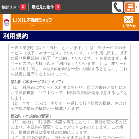
0
0
検討リスト
最近見た物件
お問合せ
利用規約
一吉工業(株)（以下「当社」といいます。）は、当サービスのサ
ービス（以下「本サービス」といいます。）の利用に関し、以下
の通り利用規約（以下「本規約」といいます。）を定めます。本
サービスのお客様（以下「利用者」といいます。）は、本サービ
スの利用に関し、本規約の内容を十分に理解するとともに、これ
を誠実に遵守するものとします。
第1条（本サービスについて）
（1） 利用者は本サービス利用にあたり、自己の責任と負担にお
いて通信機器、ソフトウェア、回線環境等設備を用意するものと
します。
（2） 本サービスは、本サイトを通して行う情報の提供、および
その他の情報の提供から構成されます。
第2条（本規約の変更）
（1） 当社は、利用者の承諾を得ることなく、当社が定める方法
により、本規約を変更することができるものとします。この場
合、提供条件等は変更後の規約によります。
（2） 変更後の規約は、当社が変更内容を本サービスのページ上