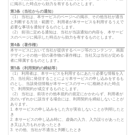
に掲示した時点から効力を有するものとします。
第3条（当社からの通知）
（1） 当社は、本サービスのページへの掲示、その他当社が適当
と判断する方法・範囲で、利用者が本サービスを利用するうえで
必要な事項を通知するものとします。
（2） 前項に定める通知は、当社が当該通知の内容を、本サービ
スのページに掲示した時点から効力を有するものとします。
第4条（著作権）
本サービスにおいて当社が提供するページ等のコンテンツ、画面
デザインその他一切の著作物の著作権は、当社又は当社が定める
者に帰属するものとします。
第5条（利用契約の締結等）
（1） 利用者は、本サービスを利用するにあたり必要な情報を入
力、当社宛に発信することにより本サービスの申し込みをするも
のとし、当該発信情報が本サービスのサーバに格納された時点
で、利用契約が成立するものとします。
（2） 当社は、前項その他本規約の規定にかかわらず、利用者が
次のいずれかに該当する場合には、利用契約を締結しないことが
あります。
1. 本サービスの申し込みをした方が実在しないことが判明したと
き
2. 本サービスの申し込み時に、虚偽の入力、入力誤りがあったと
き又は入力もれがあったとき
3. その他、当社が不適当と判断したとき