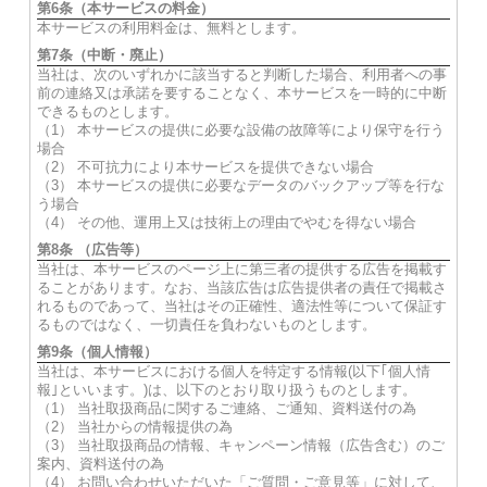
第6条（本サービスの料金）
本サービスの利用料金は、無料とします。
第7条（中断・廃止）
当社は、次のいずれかに該当すると判断した場合、利用者への事
前の連絡又は承諾を要することなく、本サービスを一時的に中断
できるものとします。
（1） 本サービスの提供に必要な設備の故障等により保守を行う
場合
（2） 不可抗力により本サービスを提供できない場合
（3） 本サービスの提供に必要なデータのバックアップ等を行な
う場合
（4） その他、運用上又は技術上の理由でやむを得ない場合
第8条 （広告等）
当社は、本サービスのページ上に第三者の提供する広告を掲載す
ることがあります。なお、当該広告は広告提供者の責任で掲載さ
れるものであって、当社はその正確性、適法性等について保証す
るものではなく、一切責任を負わないものとします。
第9条（個人情報）
当社は、本サービスにおける個人を特定する情報(以下｢個人情
報｣といいます。)は、以下のとおり取り扱うものとします。
（1） 当社取扱商品に関するご連絡、ご通知、資料送付の為
（2） 当社からの情報提供の為
（3） 当社取扱商品の情報、キャンペーン情報（広告含む）のご
案内、資料送付の為
（4） お問い合わせいただいた「ご質問・ご意見等」に対して、