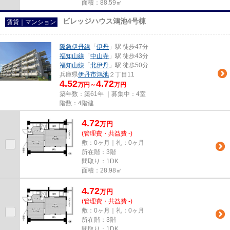
面積：88.59㎡
ビレッジハウス鴻池4号棟
賃貸｜マンション
阪急伊丹線
「
伊丹
」駅 徒歩47分
福知山線
「
中山寺
」駅 徒歩43分
福知山線
「
北伊丹
」駅 徒歩50分
兵庫県
伊丹市
鴻池
２丁目11
4.52
4.72
万円～
万円
築年数：築61年 ｜募集中：
4室
階数：4階建
4.72
万
円
(管理費・共益費 -)
敷：0ヶ月｜礼：0ヶ月
所在階：3階
間取り：1DK
面積：28.98㎡
4.72
万
円
(管理費・共益費 -)
敷：0ヶ月｜礼：0ヶ月
所在階：3階
間取り：1DK