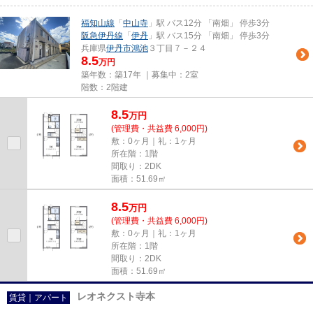
福知山線
「
中山寺
」駅 バス12分 「南畑」 停歩3分
阪急伊丹線
「
伊丹
」駅 バス15分 「南畑」 停歩3分
兵庫県
伊丹市
鴻池
３丁目７－２４
8.5
万円
築年数：築17年 ｜募集中：
2室
階数：2階建
8.5
万
円
(管理費・共益費 6,000円)
敷：0ヶ月｜礼：1ヶ月
所在階：1階
間取り：2DK
面積：51.69㎡
8.5
万
円
(管理費・共益費 6,000円)
敷：0ヶ月｜礼：1ヶ月
所在階：1階
間取り：2DK
面積：51.69㎡
レオネクスト寺本
賃貸｜アパート