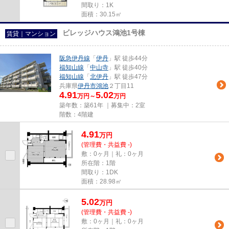
間取り：1K
面積：30.15㎡
ビレッジハウス鴻池1号棟
賃貸｜マンション
阪急伊丹線
「
伊丹
」駅 徒歩44分
福知山線
「
中山寺
」駅 徒歩40分
福知山線
「
北伊丹
」駅 徒歩47分
兵庫県
伊丹市
鴻池
２丁目11
4.91
5.02
万円～
万円
築年数：築61年 ｜募集中：
2室
階数：4階建
4.91
万
円
(管理費・共益費 -)
敷：0ヶ月｜礼：0ヶ月
所在階：1階
間取り：1DK
面積：28.98㎡
5.02
万
円
(管理費・共益費 -)
敷：0ヶ月｜礼：0ヶ月