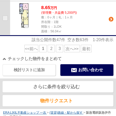
8.65
万
円
(管理費・共益費 5,200円)
敷：0ヶ月｜礼：1ヶ月
所在階：1階
間取り：1LDK
面積：56.04㎡
該当公開件数
47
件 空き数
63
件
1-20
件表示
1
2
3
<<前へ
次へ>>
最初
チェックした物件をまとめて
検討リストに追加
お問い合わせ
さらに条件を絞り込む
物件リクエスト
ERA LIXIL不動産ショップ 一吉
>
(賃貸)路線・駅から探す
>
阪急電鉄阪急伊丹