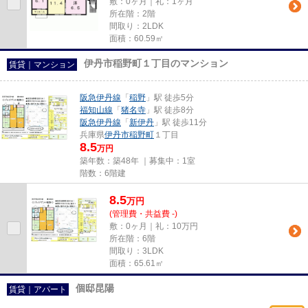
敷：0ヶ月｜礼：1ヶ月
所在階：2階
間取り：2LDK
面積：60.59㎡
伊丹市稲野町１丁目のマンション
賃貸｜マンション
阪急伊丹線
「
稲野
」駅 徒歩5分
福知山線
「
猪名寺
」駅 徒歩8分
阪急伊丹線
「
新伊丹
」駅 徒歩11分
兵庫県
伊丹市
稲野町
１丁目
8.5
万円
築年数：築48年 ｜募集中：
1室
階数：6階建
8.5
万
円
(管理費・共益費 -)
敷：0ヶ月｜礼：10万円
所在階：6階
間取り：3LDK
面積：65.61㎡
個邸昆陽
賃貸｜アパート