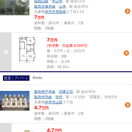
福知山線
「
中山寺
」駅 徒歩21分
阪急宝塚本線
「
山本
」駅 徒歩30分
兵庫県
伊丹市
荒牧南
２丁目1-23
7
万円
築年数：築31年 ｜募集中：
1室
階数：3階建
7
万
円
(管理費・共益費 8,000円)
敷：5万円｜礼：15万円
所在階：3階
間取り：2LDK
面積：59.16㎡
Amis
賃貸｜アパート
阪急神戸本線
「
武庫之荘
」駅 徒歩35分
阪急伊丹線
「
伊丹
」駅 バス10分 「昆陽里」 停歩5分
兵庫県
伊丹市
山田
４丁目
4.7
万円
築年数：築32年 ｜募集中：
1室
階数：2階建
4.7
万
円