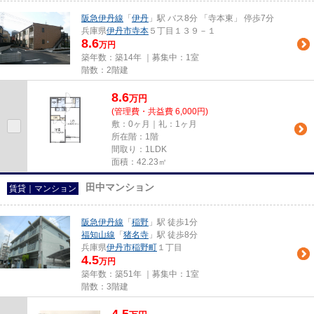
阪急伊丹線
「
伊丹
」駅 バス8分 「寺本東」 停歩7分
兵庫県
伊丹市
寺本
５丁目１３９－１
8.6
万円
築年数：築14年 ｜募集中：
1室
階数：2階建
8.6
万
円
(管理費・共益費 6,000円)
敷：0ヶ月｜礼：1ヶ月
所在階：1階
間取り：1LDK
面積：42.23㎡
田中マンション
賃貸｜マンション
阪急伊丹線
「
稲野
」駅 徒歩1分
福知山線
「
猪名寺
」駅 徒歩8分
兵庫県
伊丹市
稲野町
１丁目
4.5
万円
築年数：築51年 ｜募集中：
1室
階数：3階建