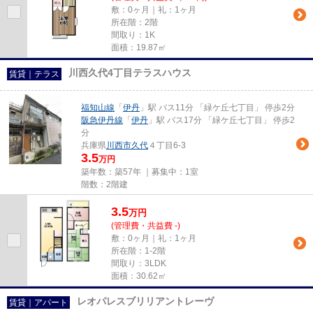
敷：0ヶ月｜礼：1ヶ月
所在階：2階
間取り：1K
面積：19.87㎡
川西久代4丁目テラスハウス
賃貸｜テラス
福知山線
「
伊丹
」駅 バス11分 「緑ケ丘七丁目」 停歩2分
阪急伊丹線
「
伊丹
」駅 バス17分 「緑ケ丘七丁目」 停歩2
分
兵庫県
川西市
久代
４丁目6-3
3.5
万円
築年数：築57年 ｜募集中：
1室
階数：2階建
3.5
万
円
(管理費・共益費 -)
敷：0ヶ月｜礼：1ヶ月
所在階：1-2階
間取り：3LDK
面積：30.62㎡
レオパレスブリリアントレーヴ
賃貸｜アパート