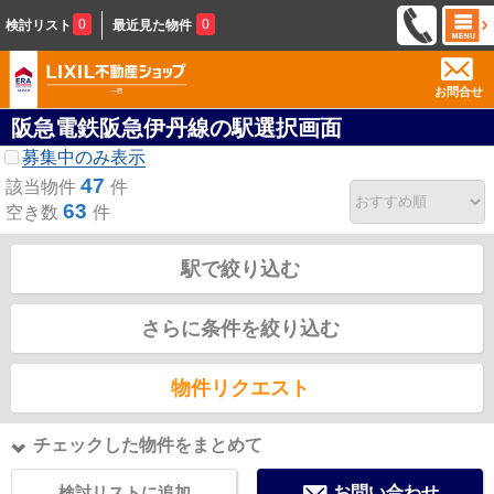
0
0
検討リスト
最近見た物件
お問合せ
阪急電鉄阪急伊丹線の駅選択画面
募集中のみ表示
47
該当物件
件
63
空き数
件
駅で絞り込む
さらに条件を絞り込む
物件リクエスト
チェックした物件をまとめて
検討リストに追加
お問い合わせ