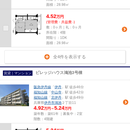
面積：28.98㎡
4.52
万
円
(管理費・共益費 -)
敷：0ヶ月｜礼：0ヶ月
所在階：4階
間取り：1DK
面積：28.98㎡
全4件を表示する
ビレッジハウス鴻池3号棟
賃貸｜マンション
阪急伊丹線
「
伊丹
」駅 徒歩46分
福知山線
「
中山寺
」駅 徒歩42分
福知山線
「
北伊丹
」駅 徒歩49分
兵庫県
伊丹市
鴻池
２丁目11
4.92
5.24
万円～
万円
築年数：築61年 ｜募集中：
2室
階数：4階建