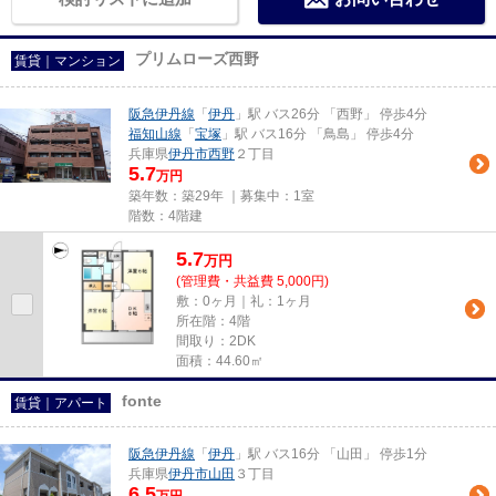
プリムローズ西野
賃貸｜マンション
阪急伊丹線
「
伊丹
」駅 バス26分 「西野」 停歩4分
福知山線
「
宝塚
」駅 バス16分 「鳥島」 停歩4分
兵庫県
伊丹市
西野
２丁目
5.7
万円
築年数：築29年 ｜募集中：
1室
階数：4階建
5.7
万
円
(管理費・共益費 5,000円)
敷：0ヶ月｜礼：1ヶ月
所在階：4階
間取り：2DK
面積：44.60㎡
fonte
賃貸｜アパート
阪急伊丹線
「
伊丹
」駅 バス16分 「山田」 停歩1分
兵庫県
伊丹市
山田
３丁目
6.5