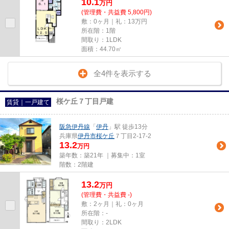
10.1
万
円
(管理費・共益費 5,800円)
敷：0ヶ月｜礼：13万円
所在階：1階
間取り：1LDK
面積：44.70㎡
全4件を表示する
桜ケ丘７丁目戸建
賃貸｜一戸建て
阪急伊丹線
「
伊丹
」駅 徒歩13分
兵庫県
伊丹市
桜ケ丘
７丁目2-17-2
13.2
万円
築年数：築21年 ｜募集中：
1室
階数：2階建
13.2
万
円
(管理費・共益費 -)
敷：2ヶ月｜礼：0ヶ月
所在階：-
間取り：2LDK