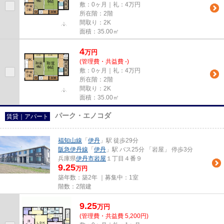
敷：0ヶ月｜礼：4万円
所在階：2階
間取り：2K
面積：35.00㎡
4
万
円
(管理費・共益費 -)
敷：0ヶ月｜礼：4万円
所在階：2階
間取り：2K
面積：35.00㎡
パーク・エノコダ
賃貸｜アパート
福知山線
「
伊丹
」駅 徒歩29分
阪急伊丹線
「
伊丹
」駅 バス25分 「岩屋」 停歩3分
兵庫県
伊丹市
岩屋
１丁目４番９
9.25
万円
築年数：築2年 ｜募集中：
1室
階数：2階建
9.25
万
円
(管理費・共益費 5,200円)