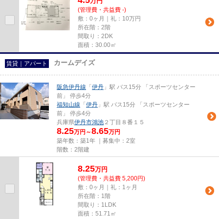
4.5
万
円
(管理費・共益費 -)
敷：0ヶ月｜礼：10万円
所在階：2階
間取り：2DK
面積：30.00㎡
カームデイズ
賃貸｜アパート
阪急伊丹線
「
伊丹
」駅 バス15分 「スポーツセンター
前」 停歩4分
福知山線
「
伊丹
」駅 バス15分 「スポーツセンター
前」 停歩4分
兵庫県
伊丹市
鴻池
２丁目８番１５
8.25
8.65
万円～
万円
築年数：築1年 ｜募集中：
2室
階数：2階建
8.25
万
円
(管理費・共益費 5,200円)
敷：0ヶ月｜礼：1ヶ月
所在階：1階
間取り：1LDK
面積：51.71㎡