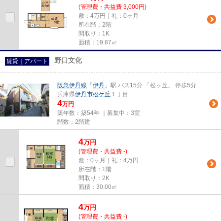
(管理費・共益費 3,000円)
敷：4万円｜礼：0ヶ月
所在階：2階
間取り：1K
面積：19.87㎡
野口文化
賃貸｜アパート
阪急伊丹線
「
伊丹
」駅 バス15分 「松ヶ丘」 停歩5分
兵庫県
伊丹市
松ケ丘
１丁目
4
万円
築年数：築54年 ｜募集中：
3室
階数：2階建
4
万
円
(管理費・共益費 -)
敷：0ヶ月｜礼：4万円
所在階：1階
間取り：2K
面積：30.00㎡
4
万
円
(管理費・共益費 -)