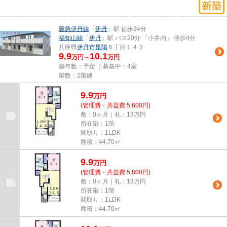
阪急伊丹線
「
伊丹
」駅 徒歩24分
福知山線
「
伊丹
」駅 バス20分 「小井内」 停歩4分
兵庫県
伊丹市
昆陽
６丁目１４３
9.9
10.1
万円～
万円
築年数：予定 ｜募集中：
4室
階数：2階建
9.9
万
円
(管理費・共益費 5,800円)
敷：0ヶ月｜礼：13万円
所在階：1階
間取り：1LDK
面積：44.70㎡
9.9
万
円
(管理費・共益費 5,800円)
敷：0ヶ月｜礼：13万円
所在階：1階
間取り：1LDK
面積：44.70㎡