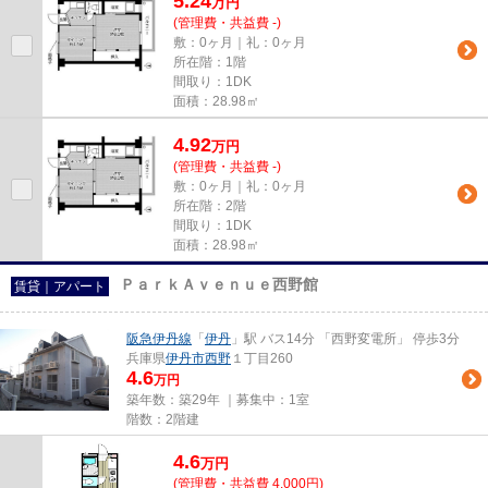
5.24
万
円
(管理費・共益費 -)
敷：0ヶ月｜礼：0ヶ月
所在階：1階
間取り：1DK
面積：28.98㎡
4.92
万
円
(管理費・共益費 -)
敷：0ヶ月｜礼：0ヶ月
所在階：2階
間取り：1DK
面積：28.98㎡
ＰａｒｋＡｖｅｎｕｅ西野館
賃貸｜アパート
阪急伊丹線
「
伊丹
」駅 バス14分 「西野変電所」 停歩3分
兵庫県
伊丹市
西野
１丁目260
4.6
万円
築年数：築29年 ｜募集中：
1室
階数：2階建
4.6
万
円
(管理費・共益費 4,000円)