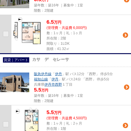
万円
築年数：築16年 ｜募集中：
1室
階数：2階建
6.5
万
円
(管理費・共益費 6,000円)
敷：1ヶ月｜礼：1ヶ月
所在階：2階
間取り：1LDK
面積：41.32㎡
カサ デ セレーサ
賃貸｜アパート
阪急伊丹線
「
伊丹
」駅 バス12分 「西野」 停歩5分
福知山線
「
伊丹
」駅 バス24分 「西野」 停歩5分
兵庫県
伊丹市
西野
１丁目
5.5
万円
築年数：築16年 ｜募集中：
1室
階数：2階建
5.5
万
円
(管理費・共益費 4,500円)
敷：1ヶ月｜礼：2ヶ月
所在階：1階