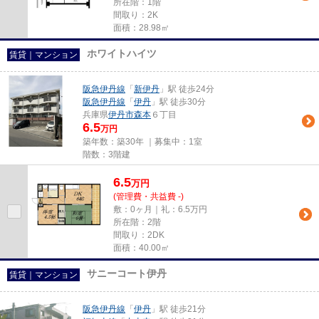
所在階：1階
間取り：2K
面積：28.98㎡
ホワイトハイツ
賃貸｜マンション
阪急伊丹線
「
新伊丹
」駅 徒歩24分
阪急伊丹線
「
伊丹
」駅 徒歩30分
兵庫県
伊丹市
森本
６丁目
6.5
万円
築年数：築30年 ｜募集中：
1室
階数：3階建
6.5
万
円
(管理費・共益費 -)
敷：0ヶ月｜礼：6.5万円
所在階：2階
間取り：2DK
面積：40.00㎡
サニーコート伊丹
賃貸｜マンション
阪急伊丹線
「
伊丹
」駅 徒歩21分