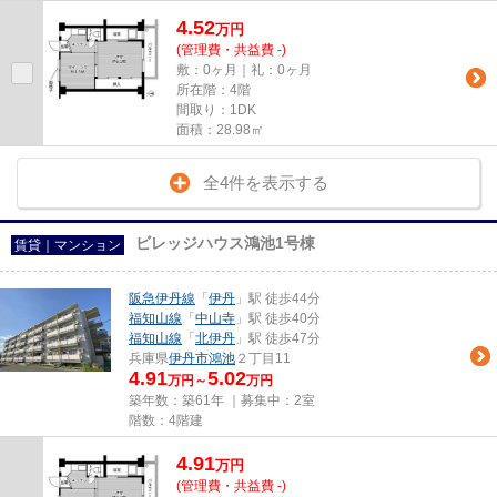
4.52
万
円
(管理費・共益費 -)
敷：0ヶ月｜礼：0ヶ月
所在階：4階
間取り：1DK
面積：28.98㎡
全4件を表示する
ビレッジハウス鴻池1号棟
賃貸｜マンション
阪急伊丹線
「
伊丹
」駅 徒歩44分
福知山線
「
中山寺
」駅 徒歩40分
福知山線
「
北伊丹
」駅 徒歩47分
兵庫県
伊丹市
鴻池
２丁目11
4.91
5.02
万円～
万円
築年数：築61年 ｜募集中：
2室
階数：4階建
4.91
万
円
(管理費・共益費 -)