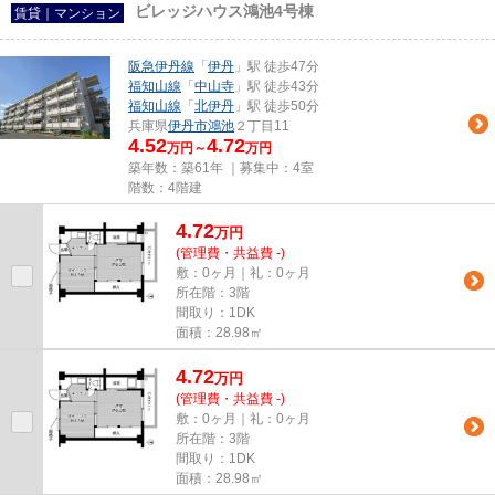
ビレッジハウス鴻池4号棟
賃貸｜マンション
阪急伊丹線
「
伊丹
」駅 徒歩47分
福知山線
「
中山寺
」駅 徒歩43分
福知山線
「
北伊丹
」駅 徒歩50分
兵庫県
伊丹市
鴻池
２丁目11
4.52
4.72
万円～
万円
築年数：築61年 ｜募集中：
4室
階数：4階建
4.72
万
円
(管理費・共益費 -)
敷：0ヶ月｜礼：0ヶ月
所在階：3階
間取り：1DK
面積：28.98㎡
4.72
万
円
(管理費・共益費 -)
敷：0ヶ月｜礼：0ヶ月
所在階：3階
間取り：1DK
面積：28.98㎡