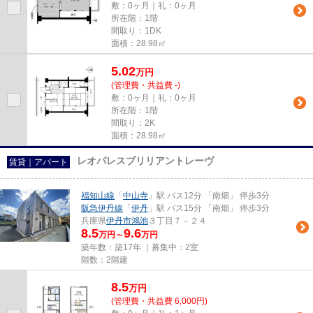
敷：0ヶ月｜礼：0ヶ月
所在階：1階
間取り：1DK
面積：28.98㎡
5.02
万
円
(管理費・共益費 -)
敷：0ヶ月｜礼：0ヶ月
所在階：1階
間取り：2K
面積：28.98㎡
レオパレスブリリアントレーヴ
賃貸｜アパート
福知山線
「
中山寺
」駅 バス12分 「南畑」 停歩3分
阪急伊丹線
「
伊丹
」駅 バス15分 「南畑」 停歩3分
兵庫県
伊丹市
鴻池
３丁目７－２４
8.5
9.6
万円～
万円
築年数：築17年 ｜募集中：
2室
階数：2階建
8.5
万
円
(管理費・共益費 6,000円)