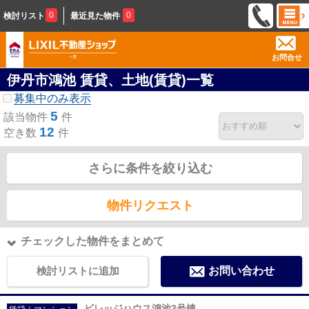
0
0
検討リスト
最近見た物件
お問合せ
伊丹市鴻池 賃貸、土地(賃貸)一覧
募集中のみ表示
5
該当物件
件
12
空き数
件
さらに条件を絞り込む
物件リクエスト
チェックした物件をまとめて
検討リストに追加
お問い合わせ
ビレッジハウス鴻池3号棟