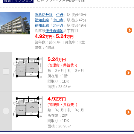
賃貸｜マンション
阪急伊丹線
「
伊丹
」駅 徒歩46分
福知山線
「
中山寺
」駅 徒歩42分
福知山線
「
北伊丹
」駅 徒歩49分
兵庫県
伊丹市
鴻池
２丁目11
4.92
5.24
万円～
万円
築年数：築61年 ｜募集中：
2室
階数：4階建
5.24
万
円
(管理費・共益費 -)
敷：0ヶ月｜礼：0ヶ月
所在階：1階
間取り：1DK
面積：28.98㎡
4.92
万
円
(管理費・共益費 -)
敷：0ヶ月｜礼：0ヶ月
所在階：2階
間取り：1DK
面積：28.98㎡