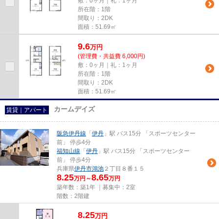
敷：0ヶ月｜礼：1ヶ月
所在階：1階
間取り：2DK
面積：51.69㎡
9.6
万
円
(管理費・共益費 6,000円)
敷：0ヶ月｜礼：1ヶ月
所在階：1階
間取り：2DK
面積：51.69㎡
カームデイズ
賃貸｜アパート
阪急伊丹線
「
伊丹
」駅 バス15分 「スポーツセンター
前」 停歩4分
福知山線
「
伊丹
」駅 バス15分 「スポーツセンター
前」 停歩4分
兵庫県
伊丹市
鴻池
２丁目８番１５
8.25
8.65
万円～
万円
築年数：築1年 ｜募集中：
2室
階数：2階建
8.25
万
円