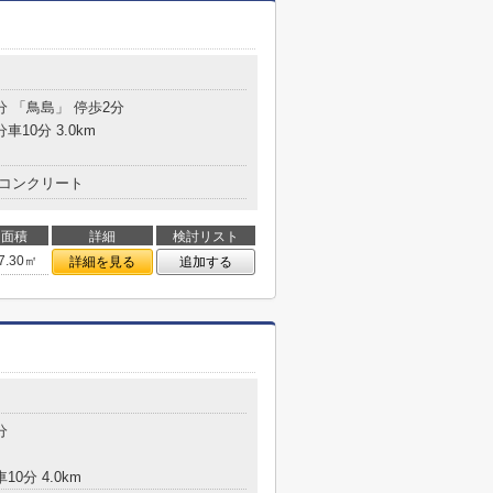
分 「鳥島」 停歩2分
車10分 3.0km
コンクリート
面積
詳細
検討リスト
7.30㎡
詳細を見る
追加する
分
10分 4.0km