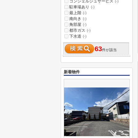
コンシェルジュサービス
(-)
駐車場あり
(-)
最上階
(-)
南向き
(-)
角部屋
(-)
都市ガス
(-)
下水道
(-)
63
件が該当
新着物件