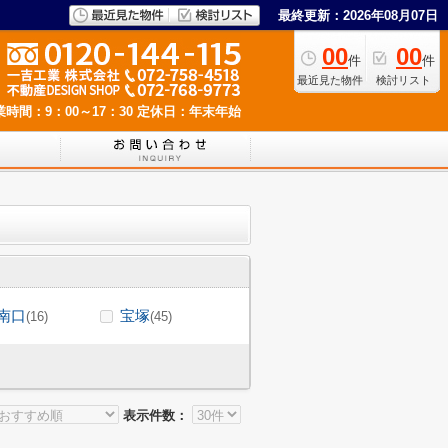
最終更新：2026年08月07日
00
00
件
件
最近見た物件
検討リスト
業時間：9：00～17：30
定休日：年末年始
南口
宝塚
(16)
(45)
表示件数：