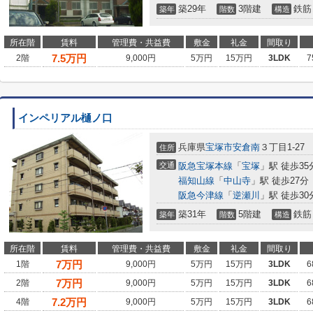
築29年
3階建
鉄筋
築年
階数
構造
所在階
賃料
管理費・共益費
敷金
礼金
間取り
7.5
万円
2階
9,000円
5万円
15万円
3LDK
7
インペリアル樋ノ口
兵庫県
宝塚市
安倉南
３丁目1-27
住所
交通
阪急宝塚本線
「
宝塚
」駅 徒歩35
福知山線
「
中山寺
」駅 徒歩27分
阪急今津線
「
逆瀬川
」駅 徒歩30
築31年
5階建
鉄筋
築年
階数
構造
所在階
賃料
管理費・共益費
敷金
礼金
間取り
7
万円
1階
9,000円
5万円
15万円
3LDK
6
7
万円
2階
9,000円
5万円
15万円
3LDK
6
7.2
万円
4階
9,000円
5万円
15万円
3LDK
6