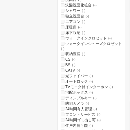
洗髪洗面化粧台
(-)
シャワー
(-)
独立洗面台
(-)
エアコン
(-)
床暖房
(-)
床下収納
(-)
ウォークインクロゼット
(-)
ウォークインシューズクロゼット
(-)
収納豊富
(-)
CS
(-)
BS
(-)
CATV
(-)
光ファイバー
(-)
オートロック
(-)
TVモニタ付インターホン
(-)
宅配ボックス
(-)
ディンプルキー
(-)
防犯カメラ
(-)
24時間有人管理
(-)
フロントサービス
(-)
24時間ゴミ出し可
(-)
住戸内覧可能
(-)