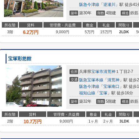
阪急今津線
「
逆瀬川
」駅 徒歩41
築30年
4階建
鉄筋
築年
階数
構造
所在階
賃料
管理費・共益費
敷金
礼金
間取り
6.2
万円
3階
9,000円
5万円
15万円
2LDK
5
宝塚彩悠館
兵庫県
宝塚市
清荒神
１丁目2-7
住所
交通
阪急宝塚本線
「
清荒神
」駅 徒歩
阪急今津線
「
宝塚南口
」駅 徒歩1
福知山線
「
宝塚
」駅 徒歩16分
築32年
5階建
鉄筋
築年
階数
構造
所在階
賃料
管理費・共益費
敷金
礼金
間取り
10.7
万円
2階
9,000円
1ヶ月
2ヶ月
3LDK
8