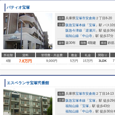
パティオ宝塚
兵庫県
宝塚市
安倉南
２丁目8-20
住所
交通
阪急宝塚本線
「
宝塚
」駅 バス10
阪急今津線
「
逆瀬川
」駅 徒歩39分
福知山線
「
中山寺
」駅 徒歩37分
築30年
4階建
鉄筋
築年
階数
構造
所在階
賃料
管理費・共益費
敷金
礼金
間取り
7.8
万円
4階
9,000円
5万円
15万円
3LDK
7
エスペランサ宝塚弐番館
兵庫県
宝塚市
安倉南
２丁目14-13
住所
交通
阪急宝塚本線
「
宝塚
」駅 徒歩29
福知山線
「
宝塚
」駅 徒歩43分
福知山線
「
中山寺
」駅 徒歩30分車