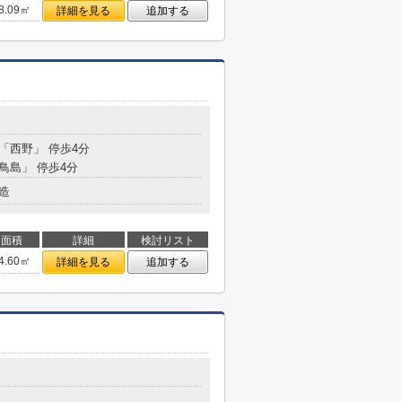
8.09㎡
詳細を見る
追加する
 「西野」 停歩4分
「鳥島」 停歩4分
造
面積
詳細
検討リスト
4.60㎡
詳細を見る
追加する
９