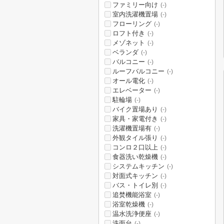
ファミリー向け
(-)
室内洗濯機置場
(-)
フローリング
(-)
ロフト付き
(-)
メゾネット
(-)
ベランダ
(-)
バルコニー
(-)
ルーフバルコニー
(-)
オール電化
(-)
エレベーター
(-)
駐輪場
(-)
バイク置場あり
(-)
家具・家電付き
(-)
洗濯機置場有
(-)
外観タイル張り
(-)
コンロ２口以上
(-)
食器洗い乾燥機
(-)
システムキッチン
(-)
対面式キッチン
(-)
バス・トイレ別
(-)
追焚機能浴室
(-)
浴室乾燥機
(-)
温水洗浄便座
(-)
洗面台
(-)