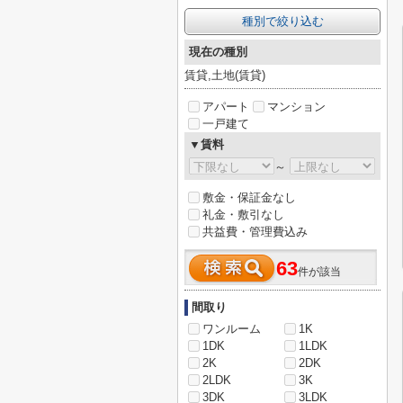
種別で絞り込む
現在の種別
賃貸,土地(賃貸)
アパート
マンション
一戸建て
▼賃料
～
敷金・保証金なし
礼金・敷引なし
共益費・管理費込み
63
件が該当
間取り
ワンルーム
1K
1DK
1LDK
2K
2DK
2LDK
3K
3DK
3LDK