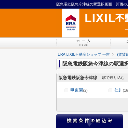
ERA LIXIL不動産ショップ 一吉
>
(賃貸
阪急電鉄阪急今津線の駅選
阪急電鉄阪急今津線
駅で絞り込む
甲東園
仁川
(2)
(16