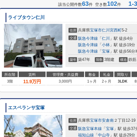
63
102
1-3
該当公開件数
件 空き数
件
ライブタウン仁川
兵庫県
宝塚市
仁川宮西町
5-2
住所
交通
阪急今津線
「
仁川
」駅 徒歩4分
阪急今津線
「
小林
」駅 徒歩19分
阪急今津線
「
宝塚
」駅 徒歩56分車
築47年
3階建
鉄筋
築年
階数
構造
所在階
賃料
管理費・共益費
敷金
礼金
間取り
11.9
万円
3階
3,000円
1ヶ月
2ヶ月
3LDK
8
エスペランサ宝塚
兵庫県
宝塚市
安倉南
２丁目12-19
住所
交通
阪急宝塚本線
「
宝塚
」駅 徒歩37
福知山線
「
中山寺
」駅 徒歩29分