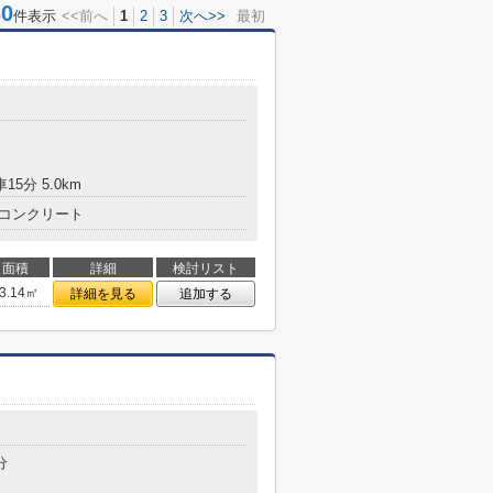
0
件表示
<<前へ
1
2
3
次へ>>
最初
15分 5.0km
コンクリート
面積
詳細
検討リスト
3.14㎡
詳細を見る
追加する
分