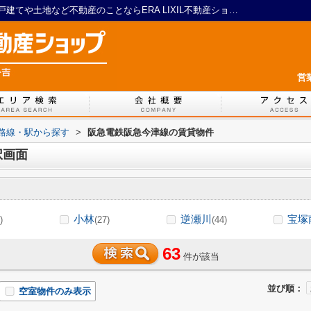
阪急電鉄阪急今津線の駅選択画面｜川西の戸建てや土地など不動産のことならERA LIXIL不動産ショップ 一吉
営
)路線・駅から探す
>
阪急電鉄阪急今津線の賃貸物件
択画面
小林
逆瀬川
宝塚
)
(27)
(44)
63
件が該当
並び順：
空室物件のみ表示