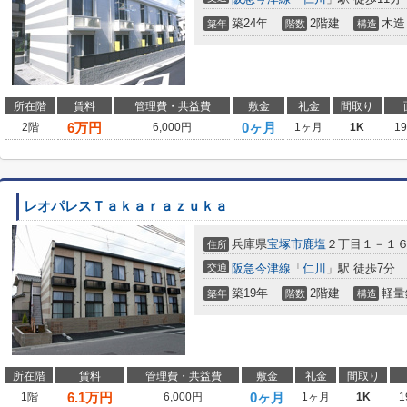
築24年
2階建
木造
築年
階数
構造
所在階
賃料
管理費・共益費
敷金
礼金
間取り
6
万円
0ヶ月
2階
6,000円
1ヶ月
1K
1
レオパレスＴａｋａｒａｚｕｋａ
兵庫県
宝塚市
鹿塩
２丁目１－１
住所
交通
阪急今津線
「
仁川
」駅 徒歩7分
築19年
2階建
軽量
築年
階数
構造
所在階
賃料
管理費・共益費
敷金
礼金
間取り
6.1
万円
0ヶ月
1階
6,000円
1ヶ月
1K
1