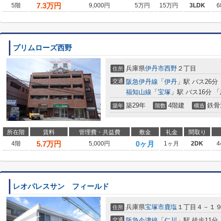
7.3
万円
5階
9,000円
5万円
15万円
3LDK
6
プリムローズ西野
兵庫県
伊丹市
西野
２丁目
住所
交通
阪急伊丹線
「
伊丹
」駅 バス26分
福知山線
「
宝塚
」駅 バス16分 
築29年
4階建
鉄骨
築年
階数
構造
所在階
賃料
管理費・共益費
敷金
礼金
間取り
5.7
万円
0ヶ月
4階
5,000円
1ヶ月
2DK
4
レオパレスサン フィールド
兵庫県
宝塚市
鹿塩
１丁目４－１
住所
交通
阪急今津線
「
仁川
」駅 徒歩11分