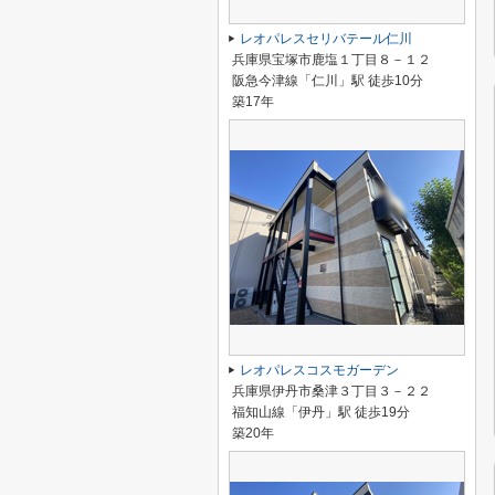
レオパレスセリバテール仁川
兵庫県宝塚市鹿塩１丁目８－１２
阪急今津線「仁川」駅 徒歩10分
築17年
レオパレスコスモガーデン
兵庫県伊丹市桑津３丁目３－２２
福知山線「伊丹」駅 徒歩19分
築20年