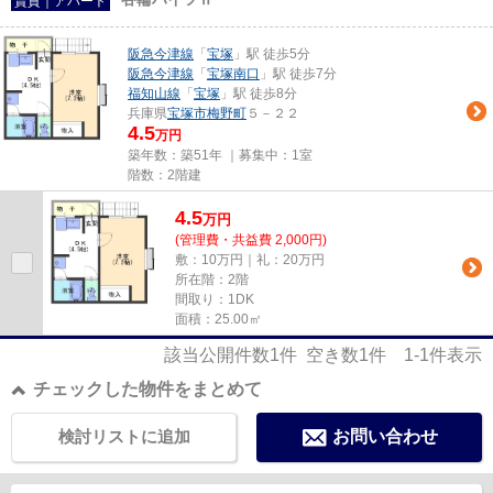
賃貸｜アパート
阪急今津線
「
宝塚
」駅 徒歩5分
阪急今津線
「
宝塚南口
」駅 徒歩7分
福知山線
「
宝塚
」駅 徒歩8分
兵庫県
宝塚市
梅野町
５－２２
4.5
万円
築年数：築51年 ｜募集中：
1室
階数：2階建
4.5
万
円
(管理費・共益費 2,000円)
敷：10万円｜礼：20万円
所在階：2階
間取り：1DK
面積：25.00㎡
該当公開件数
1
件 空き数
1
件
1-1
件表示
チェックした物件をまとめて
検討リストに追加
お問い合わせ