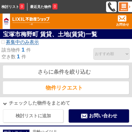
0
0
検討リスト
最近見た物件
お問合せ
宝塚市梅野町 賃貸、土地(賃貸)一覧
募集中のみ表示
1
該当物件
件
1
空き数
件
さらに条件を絞り込む
物件リクエスト
チェックした物件をまとめて
検討リストに追加
お問い合わせ
谷輪ハイツⅡ