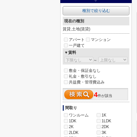
種別で絞り込む
現在の種別
賃貸,土地(賃貸)
アパート
マンション
一戸建て
▼賃料
～
敷金・保証金なし
礼金・敷引なし
共益費・管理費込み
4
件が該当
間取り
ワンルーム
1K
1DK
1LDK
2K
2DK
2LDK
3K