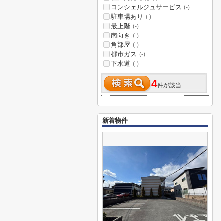
コンシェルジュサービス
(-)
駐車場あり
(-)
最上階
(-)
南向き
(-)
角部屋
(-)
都市ガス
(-)
下水道
(-)
4
件が該当
新着物件