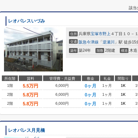
該当
レオパレスいづみ
兵庫県
宝塚市
野上
４丁目１０－
住所
交通
阪急今津線
「
逆瀬川
」駅 徒歩15
築24年
2階建
木造
築年
階数
構造
所在階
賃料
管理費・共益費
敷金
礼金
間取り
5.5
万円
0ヶ月
1階
6,000円
1ヶ月
1K
1
5.8
万円
0ヶ月
2階
6,000円
1ヶ月
1K
1
5.8
万円
0ヶ月
2階
6,000円
1ヶ月
1K
1
レオパレス月見橋