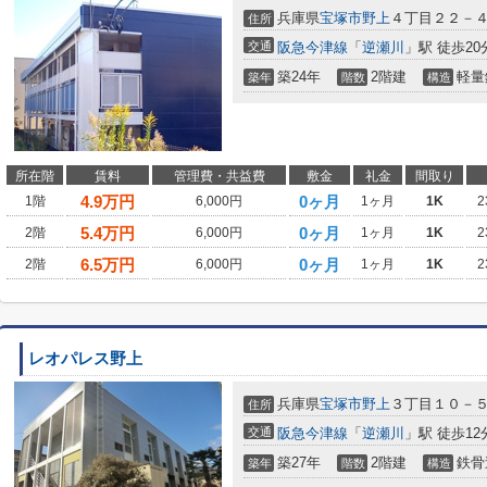
兵庫県
宝塚市
野上
４丁目２２－
住所
交通
阪急今津線
「
逆瀬川
」駅 徒歩20
築24年
2階建
軽量
築年
階数
構造
所在階
賃料
管理費・共益費
敷金
礼金
間取り
4.9
万円
0ヶ月
1階
6,000円
1ヶ月
1K
2
5.4
万円
0ヶ月
2階
6,000円
1ヶ月
1K
2
6.5
万円
0ヶ月
2階
6,000円
1ヶ月
1K
2
レオパレス野上
兵庫県
宝塚市
野上
３丁目１０－
住所
交通
阪急今津線
「
逆瀬川
」駅 徒歩12
築27年
2階建
鉄骨
築年
階数
構造