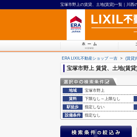
ERA LIXIL不動産ショップ 一吉
>
(賃貸
宝塚市野上 賃貸、土地(賃貸
地域
宝塚市野上
賃料
下限なし～上限なし
駅徒歩
指定しない
設備条件
指定なし