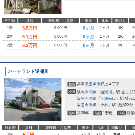
所在階
賃料
管理費・共益費
敷金
礼金
間取り
5.8
万円
0ヶ月
1階
6,000円
1ヶ月
1K
2
6.1
万円
0ヶ月
2階
6,000円
1ヶ月
1K
2
6.3
万円
0ヶ月
2階
6,000円
1ヶ月
1K
2
ハートランド逆瀬川
兵庫県
宝塚市
野上
４丁目
住所
交通
阪急今津線
「
逆瀬川
」駅 徒歩12
阪急今津線
「
宝塚南口
」駅 徒歩1
阪急今津線
「
小林
」駅 徒歩23分
築38年
1階建
軽量
築年
階数
構造
所在階
賃料
管理費・共益費
敷金
礼金
間取り
5
万円
1階
-
5万円
5万円
3DK
50