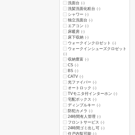
洗面台
(-)
洗髪洗面化粧台
(-)
シャワー
(-)
独立洗面台
(-)
エアコン
(-)
床暖房
(-)
床下収納
(-)
ウォークインクロゼット
(-)
ウォークインシューズクロゼット
(-)
収納豊富
(-)
CS
(-)
BS
(-)
CATV
(-)
光ファイバー
(-)
オートロック
(-)
TVモニタ付インターホン
(-)
宅配ボックス
(-)
ディンプルキー
(-)
防犯カメラ
(-)
24時間有人管理
(-)
フロントサービス
(-)
24時間ゴミ出し可
(-)
住戸内覧可能
(-)