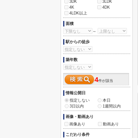
3DK
3LDK
4K
4DK
4LDK以上
面積
～
駅からの徒歩
築年数
4
件が該当
情報公開日
指定しない
本日
3日以内
1週間以内
画像・動画あり
画像あり
動画あり
こだわり条件