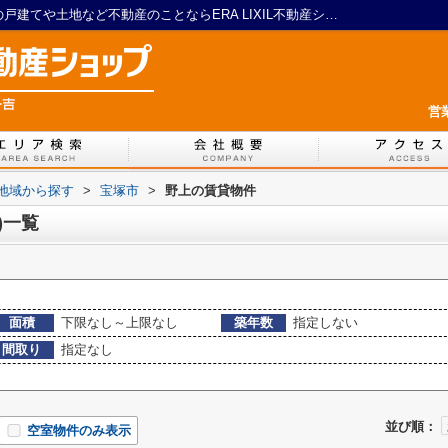
宝塚市野上の賃貸、土地(賃貸)一覧｜川西の戸建てや土地など不動産のことならERA LIXIL不動産ショップ 一吉
営
)地域から探す
>
宝塚市
>
野上の賃貸物件
)一覧
面積
下限なし～上限なし
築年数
指定しない
間取り
指定なし
並び順：
空室物件のみ表示