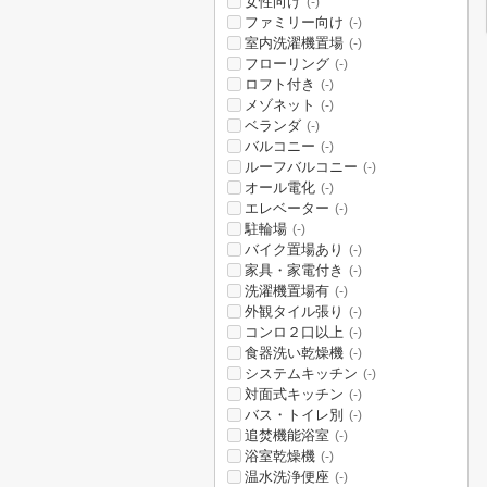
女性向け
(-)
ファミリー向け
(-)
室内洗濯機置場
(-)
フローリング
(-)
ロフト付き
(-)
メゾネット
(-)
ベランダ
(-)
バルコニー
(-)
ルーフバルコニー
(-)
オール電化
(-)
エレベーター
(-)
駐輪場
(-)
バイク置場あり
(-)
家具・家電付き
(-)
洗濯機置場有
(-)
外観タイル張り
(-)
コンロ２口以上
(-)
食器洗い乾燥機
(-)
システムキッチン
(-)
対面式キッチン
(-)
バス・トイレ別
(-)
追焚機能浴室
(-)
浴室乾燥機
(-)
温水洗浄便座
(-)