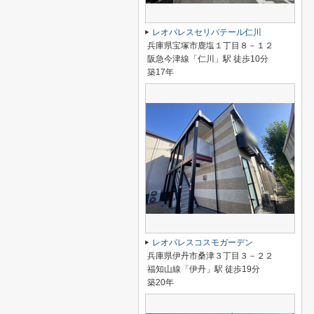
レオパレスセリバテール仁川
兵庫県宝塚市鹿塩１丁目８－１２
阪急今津線「仁川」駅 徒歩10分
築17年
レオパレスコスモガーデン
兵庫県伊丹市桑津３丁目３－２２
福知山線「伊丹」駅 徒歩19分
築20年