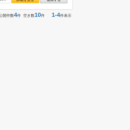
4
10
1-4
公開件数
件 空き数
件
件表示