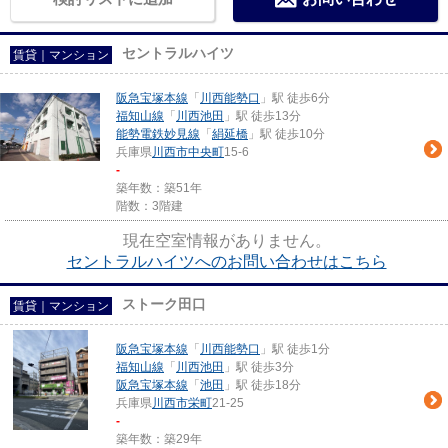
セントラルハイツ
賃貸｜マンション
阪急宝塚本線
「
川西能勢口
」駅 徒歩6分
福知山線
「
川西池田
」駅 徒歩13分
能勢電鉄妙見線
「
絹延橋
」駅 徒歩10分
兵庫県
川西市
中央町
15-6
-
築年数：築51年
階数：3階建
現在空室情報がありません。
セントラルハイツへのお問い合わせはこちら
ストーク田口
賃貸｜マンション
阪急宝塚本線
「
川西能勢口
」駅 徒歩1分
福知山線
「
川西池田
」駅 徒歩3分
阪急宝塚本線
「
池田
」駅 徒歩18分
兵庫県
川西市
栄町
21-25
-
築年数：築29年