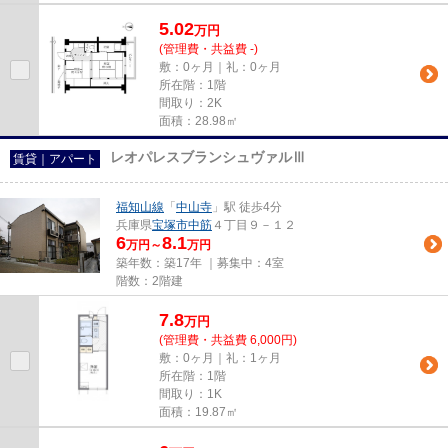
5.02
万
円
(管理費・共益費 -)
敷：0ヶ月｜礼：0ヶ月
所在階：1階
間取り：2K
面積：28.98㎡
レオパレスブランシュヴァルⅢ
賃貸｜アパート
福知山線
「
中山寺
」駅 徒歩4分
兵庫県
宝塚市
中筋
４丁目９－１２
6
8.1
万円～
万円
築年数：築17年 ｜募集中：
4室
階数：2階建
7.8
万
円
(管理費・共益費 6,000円)
敷：0ヶ月｜礼：1ヶ月
所在階：1階
間取り：1K
面積：19.87㎡