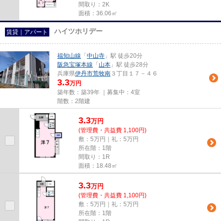
間取り：2K
面積：36.06㎡
ハイツホリデー
賃貸｜アパート
福知山線
「
中山寺
」駅 徒歩20分
阪急宝塚本線
「
山本
」駅 徒歩28分
兵庫県
伊丹市
荒牧南
３丁目１７－４６
3.3
万円
築年数：築39年 ｜募集中：
4室
階数：2階建
3.3
万
円
(管理費・共益費 1,100円)
敷：5万円｜礼：5万円
所在階：1階
間取り：1R
面積：18.48㎡
3.3
万
円
(管理費・共益費 1,100円)
敷：5万円｜礼：5万円
所在階：1階