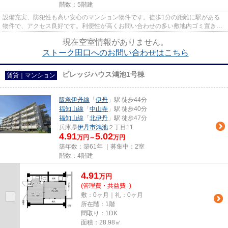
階数：5階建
設備充実、防犯性も高い安心のマンション物件です。徒歩1分の距離に駅がある
物件で、アクセス良好です。利便性が高くお問い合わせの多い敷地内ゴミ置き場
です。駐車場までの距離は100m...
現在空室情報がありません。
ストーク田口へのお問い合わせはこちら
ビレッジハウス鴻池1号棟
賃貸｜マンション
阪急伊丹線
「
伊丹
」駅 徒歩44分
福知山線
「
中山寺
」駅 徒歩40分
福知山線
「
北伊丹
」駅 徒歩47分
兵庫県
伊丹市
鴻池
２丁目11
4.91
5.02
万円～
万円
築年数：築61年 ｜募集中：
2室
階数：4階建
4.91
万
円
(管理費・共益費 -)
敷：0ヶ月｜礼：0ヶ月
所在階：1階
間取り：1DK
面積：28.98㎡