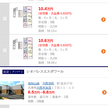
10.4
万
円
(管理費・共益費 4,600円)
敷：0ヶ月｜礼：1ヶ月
所在階：3階
間取り：2LDK
面積：58.13㎡
10.6
万
円
(管理費・共益費 4,600円)
敷：0ヶ月｜礼：1ヶ月
所在階：3階
間取り：2LDK
面積：58.06㎡
レオパレスエスポワール
賃貸｜アパート
福知山線
「
川西池田
」駅 徒歩17分
兵庫県
川西市
加茂
１丁目１１－１３
6.5
6.6
万円～
万円
築年数：築21年 ｜募集中：
2室
階数：2階建