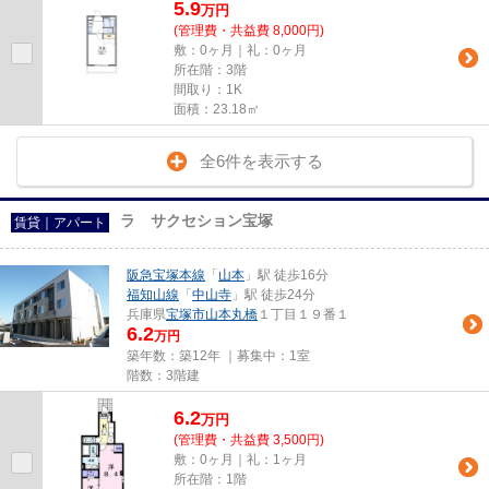
5.9
万
円
(管理費・共益費 8,000円)
敷：0ヶ月｜礼：0ヶ月
所在階：3階
間取り：1K
面積：23.18㎡
全6件を表示する
ラ サクセション宝塚
賃貸｜アパート
阪急宝塚本線
「
山本
」駅 徒歩16分
福知山線
「
中山寺
」駅 徒歩24分
兵庫県
宝塚市
山本丸橋
１丁目１９番１
6.2
万円
築年数：築12年 ｜募集中：
1室
階数：3階建
6.2
万
円
(管理費・共益費 3,500円)
敷：0ヶ月｜礼：1ヶ月
所在階：1階