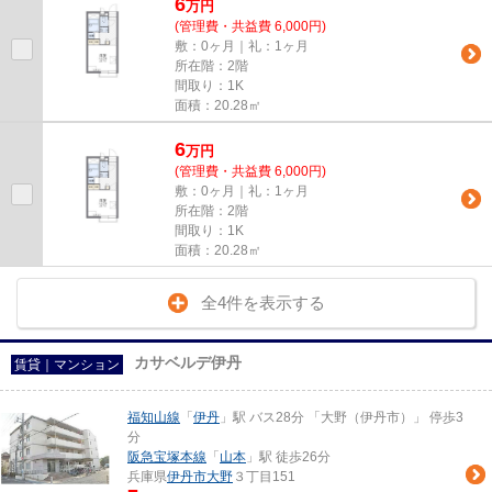
6
万
円
(管理費・共益費 6,000円)
敷：0ヶ月｜礼：1ヶ月
所在階：2階
間取り：1K
面積：20.28㎡
6
万
円
(管理費・共益費 6,000円)
敷：0ヶ月｜礼：1ヶ月
所在階：2階
間取り：1K
面積：20.28㎡
全4件を表示する
カサベルデ伊丹
賃貸｜マンション
福知山線
「
伊丹
」駅 バス28分 「大野（伊丹市）」 停歩3
分
阪急宝塚本線
「
山本
」駅 徒歩26分
兵庫県
伊丹市
大野
３丁目151