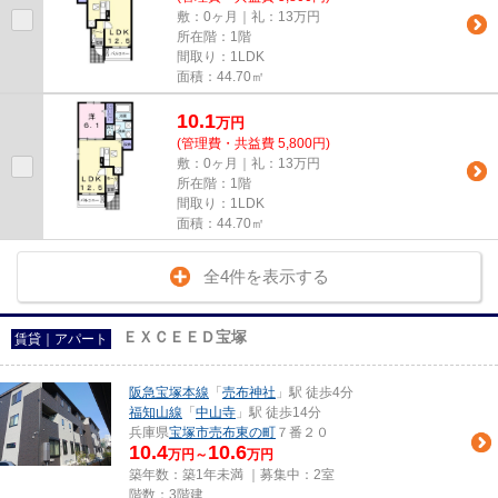
敷：0ヶ月｜礼：13万円
所在階：1階
間取り：1LDK
面積：44.70㎡
10.1
万
円
(管理費・共益費 5,800円)
敷：0ヶ月｜礼：13万円
所在階：1階
間取り：1LDK
面積：44.70㎡
全4件を表示する
ＥＸＣＥＥＤ宝塚
賃貸｜アパート
阪急宝塚本線
「
売布神社
」駅 徒歩4分
福知山線
「
中山寺
」駅 徒歩14分
兵庫県
宝塚市
売布東の町
７番２０
10.4
10.6
万円～
万円
築年数：築1年未満 ｜募集中：
2室
階数：3階建