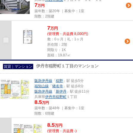
7
万円
築年数：築20年 ｜募集中：
1室
階数：2階建
7
万
円
(管理費・共益費 8,000円)
敷：0ヶ月｜礼：1ヶ月
所在階：2階
間取り：1K
面積：19.87㎡
伊丹市稲野町１丁目のマンション
賃貸｜マンション
阪急伊丹線
「
稲野
」駅 徒歩5分
福知山線
「
猪名寺
」駅 徒歩8分
阪急伊丹線
「
新伊丹
」駅 徒歩11分
兵庫県
伊丹市
稲野町
１丁目
8.5
万円
築年数：築48年 ｜募集中：
1室
階数：6階建
8.5
万
円
(管理費・共益費 -)