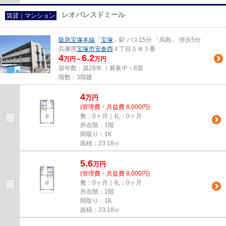
レオパレスドミール
賃貸｜マンション
阪急宝塚本線
「
宝塚
」駅 バス15分 「烏島」 停歩5分
兵庫県
宝塚市
安倉西
４丁目５８３番
4
6.2
万円～
万円
築年数：築28年 ｜募集中：
6室
階数：3階建
4
万
円
(管理費・共益費 8,000円)
敷：0ヶ月｜礼：0ヶ月
所在階：1階
間取り：1K
面積：23.18㎡
5.6
万
円
(管理費・共益費 8,000円)
敷：0ヶ月｜礼：0ヶ月
所在階：1階
間取り：1K
面積：23.18㎡