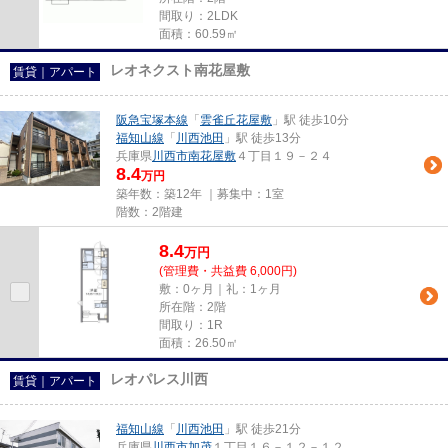
間取り：2LDK
面積：60.59㎡
レオネクスト南花屋敷
賃貸｜アパート
阪急宝塚本線
「
雲雀丘花屋敷
」駅 徒歩10分
福知山線
「
川西池田
」駅 徒歩13分
兵庫県
川西市
南花屋敷
４丁目１９－２４
8.4
万円
築年数：築12年 ｜募集中：
1室
階数：2階建
8.4
万
円
(管理費・共益費 6,000円)
敷：0ヶ月｜礼：1ヶ月
所在階：2階
間取り：1R
面積：26.50㎡
レオパレス川西
賃貸｜アパート
福知山線
「
川西池田
」駅 徒歩21分
兵庫県
川西市
加茂
１丁目１６－１２－１２