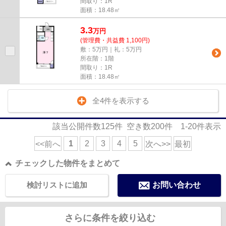
間取り：1R
面積：18.48㎡
3.3
万
円
(管理費・共益費 1,100円)
敷：5万円｜礼：5万円
所在階：1階
間取り：1R
面積：18.48㎡
全4件を表示する
該当公開件数
125
件 空き数
200
件
1-20
件表示
1
2
3
4
5
<<前へ
次へ>>
最初
チェックした物件をまとめて
検討リストに追加
お問い合わせ
さらに条件を絞り込む