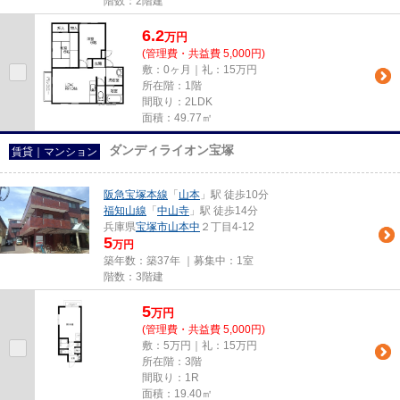
階数：2階建
6.2
万
円
(管理費・共益費 5,000円)
敷：0ヶ月｜礼：15万円
所在階：1階
間取り：2LDK
面積：49.77㎡
ダンディライオン宝塚
賃貸｜マンション
阪急宝塚本線
「
山本
」駅 徒歩10分
福知山線
「
中山寺
」駅 徒歩14分
兵庫県
宝塚市
山本中
２丁目4-12
5
万円
築年数：築37年 ｜募集中：
1室
階数：3階建
5
万
円
(管理費・共益費 5,000円)
敷：5万円｜礼：15万円
所在階：3階
間取り：1R
面積：19.40㎡