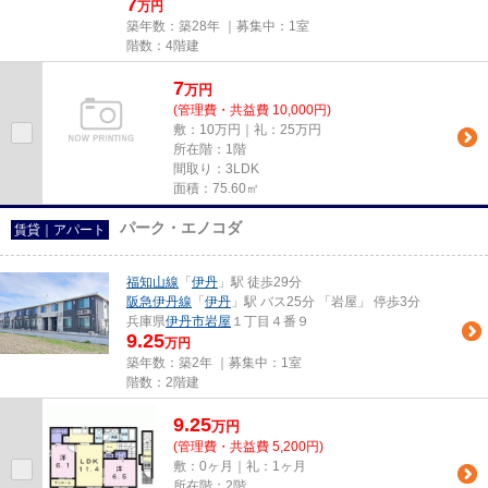
7
万円
築年数：築28年 ｜募集中：
1室
階数：4階建
7
万
円
(管理費・共益費 10,000円)
敷：10万円｜礼：25万円
所在階：1階
間取り：3LDK
面積：75.60㎡
パーク・エノコダ
賃貸｜アパート
福知山線
「
伊丹
」駅 徒歩29分
阪急伊丹線
「
伊丹
」駅 バス25分 「岩屋」 停歩3分
兵庫県
伊丹市
岩屋
１丁目４番９
9.25
万円
築年数：築2年 ｜募集中：
1室
階数：2階建
9.25
万
円
(管理費・共益費 5,200円)
敷：0ヶ月｜礼：1ヶ月
所在階：2階