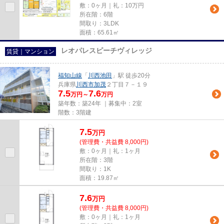
敷：0ヶ月｜礼：10万円
所在階：6階
間取り：3LDK
面積：65.61㎡
レオパレスピーチヴィレッジ
賃貸｜マンション
福知山線
「
川西池田
」駅 徒歩20分
兵庫県
川西市
加茂
２丁目７－１９
7.5
7.6
万円～
万円
築年数：築24年 ｜募集中：
2室
階数：3階建
7.5
万
円
(管理費・共益費 8,000円)
敷：0ヶ月｜礼：1ヶ月
所在階：3階
間取り：1K
面積：19.87㎡
7.6
万
円
(管理費・共益費 8,000円)
敷：0ヶ月｜礼：1ヶ月