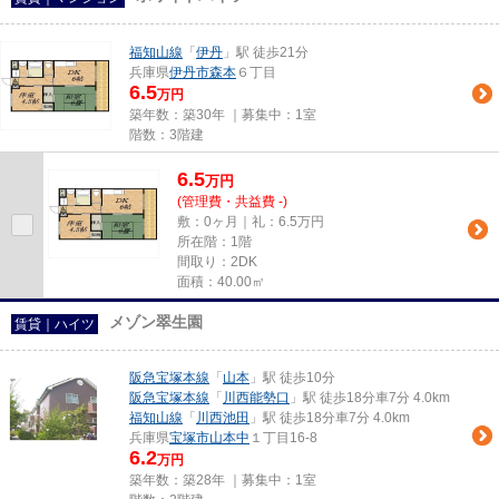
福知山線
「
伊丹
」駅 徒歩21分
兵庫県
伊丹市
森本
６丁目
6.5
万円
築年数：築30年 ｜募集中：
1室
階数：3階建
6.5
万
円
(管理費・共益費 -)
敷：0ヶ月｜礼：6.5万円
所在階：1階
間取り：2DK
面積：40.00㎡
メゾン翠生園
賃貸｜ハイツ
阪急宝塚本線
「
山本
」駅 徒歩10分
阪急宝塚本線
「
川西能勢口
」駅 徒歩18分車7分 4.0km
福知山線
「
川西池田
」駅 徒歩18分車7分 4.0km
兵庫県
宝塚市
山本中
１丁目16-8
6.2
万円
築年数：築28年 ｜募集中：
1室