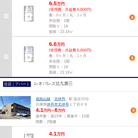
6.5
万
円
(管理費・共益費 6,000円)
敷：0ヶ月｜礼：1ヶ月
所在階：1階
間取り：1K
面積：23.18㎡
6.6
万
円
(管理費・共益費 6,000円)
敷：0ヶ月｜礼：1ヶ月
所在階：1階
間取り：1K
面積：23.18㎡
レオパレス辻九第三
賃貸｜アパート
福知山線
「
北伊丹
」駅 徒歩15分
兵庫県
伊丹市
北伊丹
１丁目６９
4.1
6
万円～
万円
築年数：築15年 ｜募集中：
10室
階数：2階建
4.1
万
円