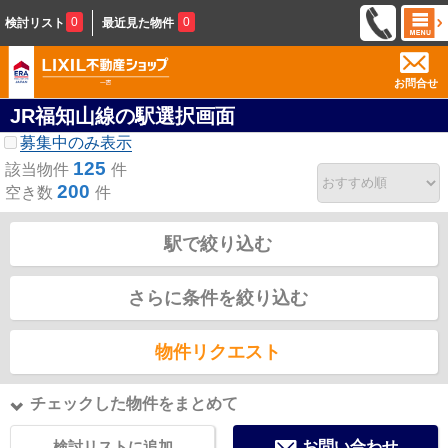
0
0
検討リスト
最近見た物件
お問合せ
JR福知山線の駅選択画面
募集中のみ表示
125
該当物件
件
200
空き数
件
駅で絞り込む
さらに条件を絞り込む
物件リクエスト
チェックした物件をまとめて
検討リストに追加
お問い合わせ