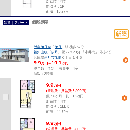
所在階：3階
間取り：1K
面積：19.87㎡
個邸昆陽
賃貸｜アパート
阪急伊丹線
「
伊丹
」駅 徒歩24分
福知山線
「
伊丹
」駅 バス20分 「小井内」 停歩4分
兵庫県
伊丹市
昆陽
６丁目１４３
9.9
10.1
万円～
万円
築年数：予定 ｜募集中：
4室
階数：2階建
9.9
万
円
(管理費・共益費 5,800円)
敷：0ヶ月｜礼：13万円
所在階：1階
間取り：1LDK
面積：44.70㎡
9.9
万
円
(管理費・共益費 5,800円)