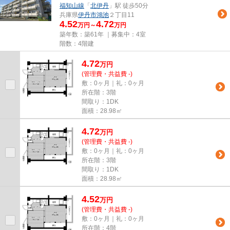
福知山線
「
北伊丹
」駅 徒歩50分
兵庫県
伊丹市
鴻池
２丁目11
4.52
4.72
万円～
万円
築年数：築61年 ｜募集中：
4室
階数：4階建
4.72
万
円
(管理費・共益費 -)
敷：0ヶ月｜礼：0ヶ月
所在階：3階
間取り：1DK
面積：28.98㎡
4.72
万
円
(管理費・共益費 -)
敷：0ヶ月｜礼：0ヶ月
所在階：3階
間取り：1DK
面積：28.98㎡
4.52
万
円
(管理費・共益費 -)
敷：0ヶ月｜礼：0ヶ月
所在階：4階