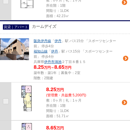
敷：0ヶ月｜礼：1ヶ月
所在階：1階
間取り：1LDK
面積：42.23㎡
カームデイズ
賃貸｜アパート
阪急伊丹線
「
伊丹
」駅 バス15分 「スポーツセンター
前」 停歩4分
福知山線
「
伊丹
」駅 バス15分 「スポーツセンター
前」 停歩4分
兵庫県
伊丹市
鴻池
２丁目８番１５
8.25
8.65
万円～
万円
築年数：築1年 ｜募集中：
2室
階数：2階建
8.25
万
円
(管理費・共益費 5,200円)
敷：0ヶ月｜礼：1ヶ月
所在階：1階
間取り：1LDK
面積：51.71㎡
8.65
万
円