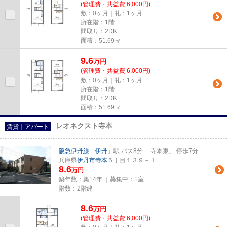
(管理費・共益費 6,000円)
敷：0ヶ月｜礼：1ヶ月
所在階：1階
間取り：2DK
面積：51.69㎡
9.6
万
円
(管理費・共益費 6,000円)
敷：0ヶ月｜礼：1ヶ月
所在階：1階
間取り：2DK
面積：51.69㎡
レオネクスト寺本
賃貸｜アパート
阪急伊丹線
「
伊丹
」駅 バス8分 「寺本東」 停歩7分
兵庫県
伊丹市
寺本
５丁目１３９－１
8.6
万円
築年数：築14年 ｜募集中：
1室
階数：2階建
8.6
万
円
(管理費・共益費 6,000円)