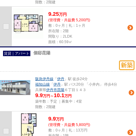
階数：2階建
9.25
万
円
(管理費・共益費 5,200円)
敷：0ヶ月｜礼：1ヶ月
所在階：2階
間取り：2LDK
面積：60.59㎡
個邸昆陽
賃貸｜アパート
阪急伊丹線
「
伊丹
」駅 徒歩24分
福知山線
「
伊丹
」駅 バス20分 「小井内」 停歩4分
兵庫県
伊丹市
昆陽
６丁目１４３
9.9
10.1
万円～
万円
築年数：予定 ｜募集中：
4室
階数：2階建
9.9
万
円
(管理費・共益費 5,800円)
敷：0ヶ月｜礼：13万円
所在階：1階