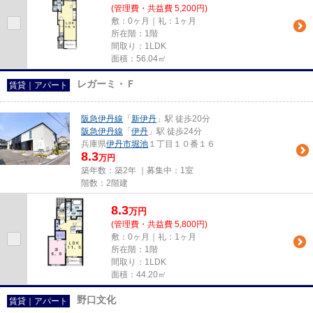
(管理費・共益費 5,200円)
敷：0ヶ月｜礼：1ヶ月
所在階：1階
間取り：1LDK
面積：56.04㎡
レガーミ・Ｆ
賃貸｜アパート
阪急伊丹線
「
新伊丹
」駅 徒歩20分
阪急伊丹線
「
伊丹
」駅 徒歩24分
兵庫県
伊丹市
堀池
１丁目１０番１６
8.3
万円
築年数：築2年 ｜募集中：
1室
階数：2階建
8.3
万
円
(管理費・共益費 5,800円)
敷：0ヶ月｜礼：1ヶ月
所在階：1階
間取り：1LDK
面積：44.20㎡
野口文化
賃貸｜アパート