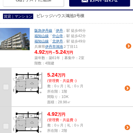
ビレッジハウス鴻池3号棟
賃貸｜マンション
阪急伊丹線
「
伊丹
」駅 徒歩46分
福知山線
「
中山寺
」駅 徒歩42分
福知山線
「
北伊丹
」駅 徒歩49分
兵庫県
伊丹市
鴻池
２丁目11
4.92
5.24
万円～
万円
築年数：築61年 ｜募集中：
2室
階数：4階建
5.24
万
円
(管理費・共益費 -)
敷：0ヶ月｜礼：0ヶ月
所在階：1階
間取り：1DK
面積：28.98㎡
4.92
万
円
(管理費・共益費 -)
敷：0ヶ月｜礼：0ヶ月
所在階：2階