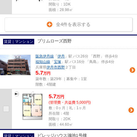
間取り：1DK
面積：28.98㎡
全4件を表示する
プリムローズ西野
賃貸｜マンション
阪急伊丹線
「
伊丹
」駅 バス26分 「西野」 停歩4分
福知山線
「
宝塚
」駅 バス16分 「鳥島」 停歩4分
兵庫県
伊丹市
西野
２丁目
5.7
万円
築年数：築29年 ｜募集中：
1室
階数：4階建
5.7
万
円
(管理費・共益費 5,000円)
敷：0ヶ月｜礼：1ヶ月
所在階：4階
間取り：2DK
面積：44.60㎡
ビレッジハウス鴻池1号棟
賃貸｜マンション