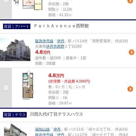
所在階：2階
間取り：1LDK
面積：41.32㎡
ＰａｒｋＡｖｅｎｕｅ西野館
賃貸｜アパート
阪急伊丹線
「
伊丹
」駅 バス14分 「西野変電所」 停歩3分
兵庫県
伊丹市
西野
１丁目260
4.6
万円
築年数：築29年 ｜募集中：
1室
階数：2階建
4.6
万
円
(管理費・共益費 4,000円)
敷：0ヶ月｜礼：1ヶ月
所在階：2階
間取り：1K
面積：19.87㎡
川西久代4丁目テラスハウス
賃貸｜テラス
福知山線
「
伊丹
」駅 バス11分 「緑ケ丘七丁目」 停歩2分
阪急伊丹線
「
伊丹
」駅 バス17分 「緑ケ丘七丁目」 停歩2