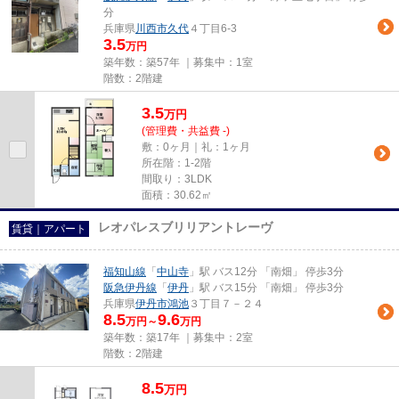
分
兵庫県
川西市
久代
４丁目6-3
3.5
万円
築年数：築57年 ｜募集中：
1室
階数：2階建
3.5
万
円
(管理費・共益費 -)
敷：0ヶ月｜礼：1ヶ月
所在階：1-2階
間取り：3LDK
面積：30.62㎡
レオパレスブリリアントレーヴ
賃貸｜アパート
福知山線
「
中山寺
」駅 バス12分 「南畑」 停歩3分
阪急伊丹線
「
伊丹
」駅 バス15分 「南畑」 停歩3分
兵庫県
伊丹市
鴻池
３丁目７－２４
8.5
9.6
万円～
万円
築年数：築17年 ｜募集中：
2室
階数：2階建
8.5
万
円