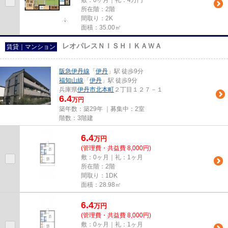
敷：0ヶ月｜礼：4万円
所在階：2階
間取り：2K
面積：35.00㎡
レオパレスＮＩＳＨＩＫＡＷＡ
賃貸｜マンション
阪急伊丹線
「
伊丹
」駅 徒歩9分
福知山線
「
伊丹
」駅 徒歩9分
兵庫県
伊丹市
北本町
２丁目１２７－１
6.4
万円
築年数：築29年 ｜募集中：
2室
階数：3階建
6.4
万
円
(管理費・共益費 8,000円)
敷：0ヶ月｜礼：1ヶ月
所在階：2階
間取り：1DK
面積：28.98㎡
6.4
万
円
(管理費・共益費 8,000円)
敷：0ヶ月｜礼：1ヶ月