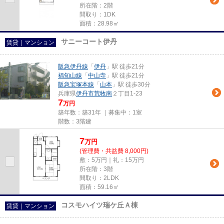
所在階：2階
間取り：1DK
面積：28.98㎡
サニーコート伊丹
賃貸｜マンション
阪急伊丹線
「
伊丹
」駅 徒歩21分
福知山線
「
中山寺
」駅 徒歩21分
阪急宝塚本線
「
山本
」駅 徒歩30分
兵庫県
伊丹市
荒牧南
２丁目1-23
7
万円
築年数：築31年 ｜募集中：
1室
階数：3階建
7
万
円
(管理費・共益費 8,000円)
敷：5万円｜礼：15万円
所在階：3階
間取り：2LDK
面積：59.16㎡
コスモハイツ瑞ケ丘Ａ棟
賃貸｜マンション