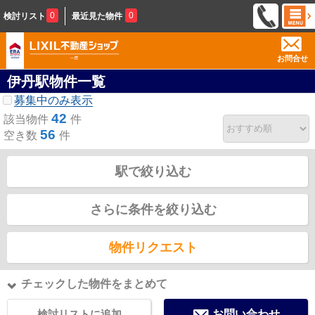
0
0
検討リスト
最近見た物件
お問合せ
伊丹駅物件一覧
募集中のみ表示
42
該当物件
件
56
空き数
件
駅で絞り込む
さらに条件を絞り込む
物件リクエスト
チェックした物件をまとめて
検討リストに追加
お問い合わせ