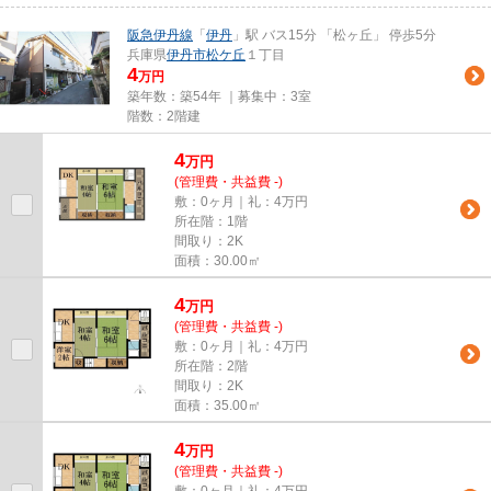
阪急伊丹線
「
伊丹
」駅 バス15分 「松ヶ丘」 停歩5分
兵庫県
伊丹市
松ケ丘
１丁目
4
万円
築年数：築54年 ｜募集中：
3室
階数：2階建
4
万
円
(管理費・共益費 -)
敷：0ヶ月｜礼：4万円
所在階：1階
間取り：2K
面積：30.00㎡
4
万
円
(管理費・共益費 -)
敷：0ヶ月｜礼：4万円
所在階：2階
間取り：2K
面積：35.00㎡
4
万
円
(管理費・共益費 -)