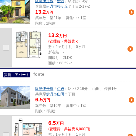
阪急伊丹線
「
伊丹
」駅 徒歩13分
兵庫県
伊丹市
桜ケ丘
７丁目2-17-2
13.2
万円
築年数：築21年 ｜募集中：
1室
階数：2階建
13.2
万
円
(管理費・共益費 -)
敷：2ヶ月｜礼：0ヶ月
所在階：-
間取り：2LDK
面積：88.59㎡
fonte
賃貸｜アパート
阪急伊丹線
「
伊丹
」駅 バス16分 「山田」 停歩1分
兵庫県
伊丹市
山田
３丁目
6.5
万円
築年数：築16年 ｜募集中：
1室
階数：2階建
6.5
万
円
(管理費・共益費 6,000円)
敷：1ヶ月｜礼：1ヶ月