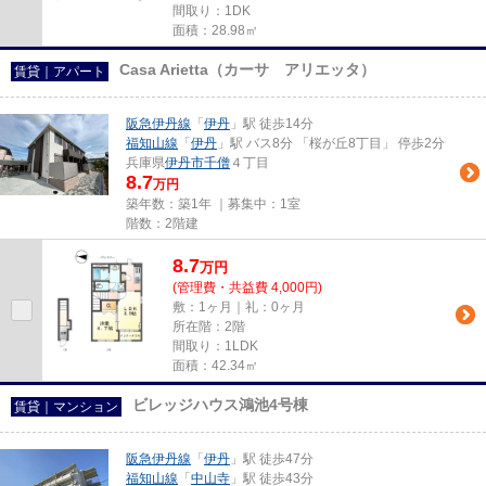
間取り：1DK
面積：28.98㎡
Casa Arietta（カーサ アリエッタ）
賃貸｜アパート
阪急伊丹線
「
伊丹
」駅 徒歩14分
福知山線
「
伊丹
」駅 バス8分 「桜が丘8丁目」 停歩2分
兵庫県
伊丹市
千僧
４丁目
8.7
万円
築年数：築1年 ｜募集中：
1室
階数：2階建
8.7
万
円
(管理費・共益費 4,000円)
敷：1ヶ月｜礼：0ヶ月
所在階：2階
間取り：1LDK
面積：42.34㎡
ビレッジハウス鴻池4号棟
賃貸｜マンション
阪急伊丹線
「
伊丹
」駅 徒歩47分
福知山線
「
中山寺
」駅 徒歩43分