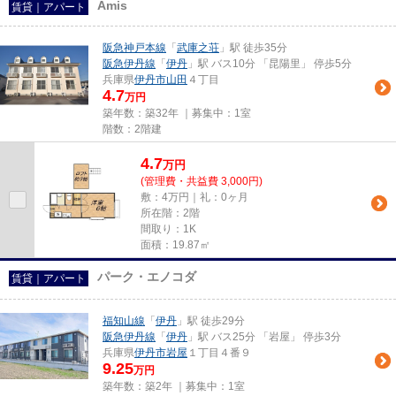
Amis
賃貸｜アパート
阪急神戸本線
「
武庫之荘
」駅 徒歩35分
阪急伊丹線
「
伊丹
」駅 バス10分 「昆陽里」 停歩5分
兵庫県
伊丹市
山田
４丁目
4.7
万円
築年数：築32年 ｜募集中：
1室
階数：2階建
4.7
万
円
(管理費・共益費 3,000円)
敷：4万円｜礼：0ヶ月
所在階：2階
間取り：1K
面積：19.87㎡
パーク・エノコダ
賃貸｜アパート
福知山線
「
伊丹
」駅 徒歩29分
阪急伊丹線
「
伊丹
」駅 バス25分 「岩屋」 停歩3分
兵庫県
伊丹市
岩屋
１丁目４番９
9.25
万円
築年数：築2年 ｜募集中：
1室