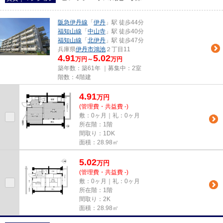
阪急伊丹線
「
伊丹
」駅 徒歩44分
福知山線
「
中山寺
」駅 徒歩40分
福知山線
「
北伊丹
」駅 徒歩47分
兵庫県
伊丹市
鴻池
２丁目11
4.91
5.02
万円～
万円
築年数：築61年 ｜募集中：
2室
階数：4階建
4.91
万
円
(管理費・共益費 -)
敷：0ヶ月｜礼：0ヶ月
所在階：1階
間取り：1DK
面積：28.98㎡
5.02
万
円
(管理費・共益費 -)
敷：0ヶ月｜礼：0ヶ月
所在階：1階
間取り：2K
面積：28.98㎡