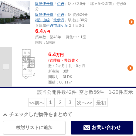
阪急伊丹線
「
伊丹
」駅 バス6分 「瑞ヶ丘公園前」 停歩5
分
阪急伊丹線
「
伊丹
」駅 徒歩24分
福知山線
「
北伊丹
」駅 徒歩30分
兵庫県
伊丹市
瑞ケ丘
２丁目3-1
6.4
万円
築年数：築48年 ｜募集中：
1室
階数：5階建
6.4
万
円
(管理費・共益費 -)
敷：2ヶ月｜礼：0ヶ月
所在階：3階
間取り：3LDK
面積：66.11㎡
該当公開件数
42
件 空き数
56
件
1-20
件表示
1
2
3
<<前へ
次へ>>
最初
チェックした物件をまとめて
検討リストに追加
お問い合わせ