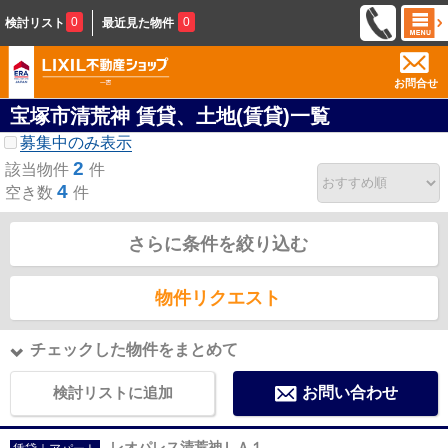
0
0
検討リスト
最近見た物件
お問合せ
宝塚市清荒神 賃貸、土地(賃貸)一覧
募集中のみ表示
2
該当物件
件
4
空き数
件
さらに条件を絞り込む
物件リクエスト
チェックした物件をまとめて
検討リストに追加
お問い合わせ
レオパレス清荒神ＬＡ１