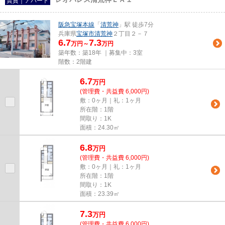
賃貸｜アパート
阪急宝塚本線
「
清荒神
」駅 徒歩7分
兵庫県
宝塚市
清荒神
２丁目２－７
6.7
7.3
万円～
万円
築年数：築18年 ｜募集中：
3室
階数：2階建
6.7
万
円
(管理費・共益費 6,000円)
敷：0ヶ月｜礼：1ヶ月
所在階：1階
間取り：1K
面積：24.30㎡
6.8
万
円
(管理費・共益費 6,000円)
敷：0ヶ月｜礼：1ヶ月
所在階：1階
間取り：1K
面積：23.39㎡
7.3
万
円
(管理費・共益費 6,000円)