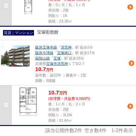
敷：0ヶ月｜礼：1ヶ月
所在階：2階
間取り：1K
面積：23.39㎡
宝塚彩悠館
賃貸｜マンション
阪急宝塚本線
「
清荒神
」駅 徒歩2分
阪急今津線
「
宝塚南口
」駅 徒歩17分
福知山線
「
宝塚
」駅 徒歩16分
兵庫県
宝塚市
清荒神
１丁目2-7
10.7
万円
築年数：築32年 ｜募集中：
1室
階数：5階建
10.7
万
円
(管理費・共益費 9,000円)
敷：1ヶ月｜礼：2ヶ月
所在階：2階
間取り：3LDK
面積：81.64㎡
該当公開件数
2
件 空き数
4
件
1-2
件表示