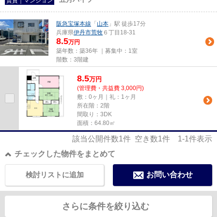
賃貸｜マンション
阪急宝塚本線
「
山本
」駅 徒歩17分
兵庫県
伊丹市
荒牧
６丁目18-31
8.5
万円
築年数：築36年 ｜募集中：
1室
階数：3階建
8.5
万
円
(管理費・共益費 3,000円)
敷：0ヶ月｜礼：1ヶ月
所在階：2階
間取り：3DK
面積：64.80㎡
該当公開件数
1
件 空き数
1
件
1-1
件表示
チェックした物件をまとめて
検討リストに追加
お問い合わせ
さらに条件を絞り込む