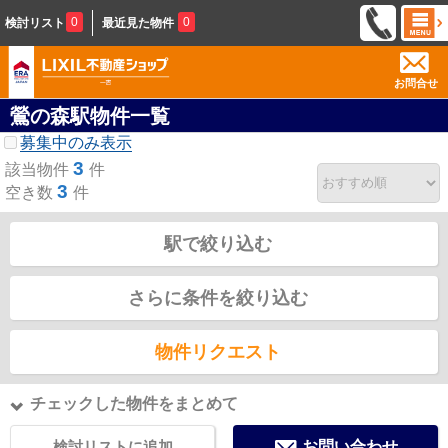
0
0
検討リスト
最近見た物件
お問合せ
鶯の森駅物件一覧
募集中のみ表示
3
該当物件
件
3
空き数
件
駅で絞り込む
さらに条件を絞り込む
物件リクエスト
チェックした物件をまとめて
検討リストに追加
お問い合わせ