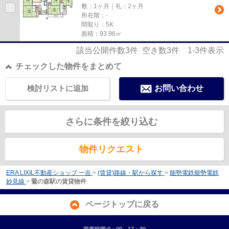
敷：1ヶ月｜礼：2ヶ月
所在階：-
間取り：5K
面積：93.96㎡
該当公開件数
3
件 空き数
3
件
1-3
件表示
チェックした物件をまとめて
検討リストに追加
お問い合わせ
さらに条件を絞り込む
物件リクエスト
ERA LIXIL不動産ショップ 一吉
>
(賃貸)路線・駅から探す
>
能勢電鉄能勢電鉄
妙見線
>
鶯の森駅の賃貸物件
ページトップに戻る
営業時間:9：00～17：30