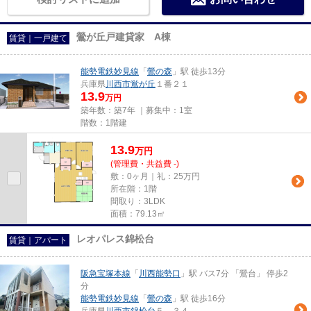
鶯が丘戸建貸家 A棟
賃貸｜一戸建て
能勢電鉄妙見線
「
鶯の森
」駅 徒歩13分
兵庫県
川西市
鴬が丘
１番２１
13.9
万円
築年数：築7年 ｜募集中：
1室
階数：1階建
13.9
万
円
(管理費・共益費 -)
敷：0ヶ月｜礼：25万円
所在階：1階
間取り：3LDK
面積：79.13㎡
レオパレス錦松台
賃貸｜アパート
阪急宝塚本線
「
川西能勢口
」駅 バス7分 「鶯台」 停歩2
分
能勢電鉄妙見線
「
鶯の森
」駅 徒歩16分