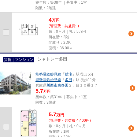
築年数：築38年 ｜募集中：
1室
階数：2階建
4
万
円
(管理費・共益費 -)
敷：0ヶ月｜礼：5万円
所在階：2階
間取り：2DK
面積：36.00㎡
シャトレー多田
賃貸｜マンション
能勢電鉄妙見線
「
鼓滝
」駅 徒歩5分
能勢電鉄妙見線
「
多田
」駅 徒歩11分
兵庫県
川西市
東多田
２丁目１０番１７
5.7
万円
築年数：築31年 ｜募集中：
1室
階数：3階建
5.7
万
円
(管理費・共益費 4,400円)
敷：0ヶ月｜礼：0ヶ月
所在階：1階