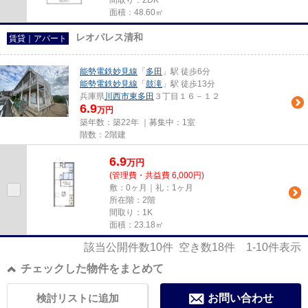
間取り：2DK
面積：48.60㎡
レオパレス清和
賃貸｜アパート
能勢電鉄妙見線
「
多田
」駅 徒歩6分
能勢電鉄妙見線
「
鼓滝
」駅 徒歩13分
兵庫県
川西市
東多田
３丁目１６－１２
6.9
万円
築年数：築22年 ｜募集中：
1室
階数：2階建
6.9
万
円
(管理費・共益費 6,000円)
敷：0ヶ月｜礼：1ヶ月
所在階：2階
間取り：1K
面積：23.18㎡
該当公開件数
10
件 空き数
18
件
1-10
件表示
チェックした物件をまとめて
検討リストに追加
お問い合わせ