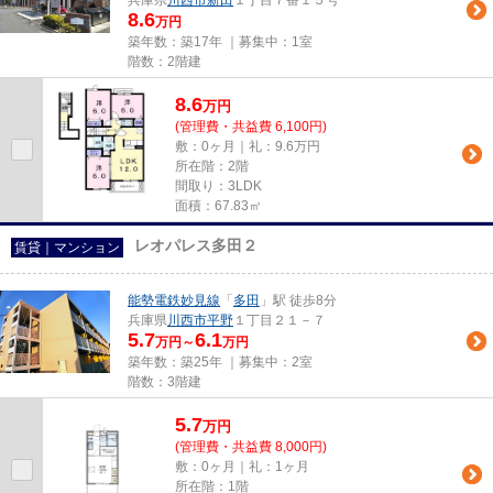
兵庫県
川西市
新田
１丁目７番１５号
8.6
万円
築年数：築17年 ｜募集中：
1室
階数：2階建
8.6
万
円
(管理費・共益費 6,100円)
敷：0ヶ月｜礼：9.6万円
所在階：2階
間取り：3LDK
面積：67.83㎡
レオパレス多田２
賃貸｜マンション
能勢電鉄妙見線
「
多田
」駅 徒歩8分
兵庫県
川西市
平野
１丁目２１－７
5.7
6.1
万円～
万円
築年数：築25年 ｜募集中：
2室
階数：3階建
5.7
万
円
(管理費・共益費 8,000円)
敷：0ヶ月｜礼：1ヶ月
所在階：1階