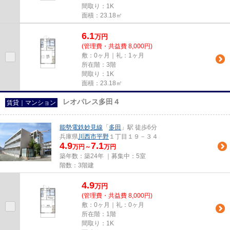
間取り：1K
面積：23.18㎡
6.1
万
円
(管理費・共益費 8,000円)
敷：0ヶ月｜礼：1ヶ月
所在階：3階
間取り：1K
面積：23.18㎡
レオパレス多田４
賃貸｜マンション
能勢電鉄妙見線
「
多田
」駅 徒歩6分
兵庫県
川西市
平野
１丁目１９－３４
4.9
7.1
万円～
万円
築年数：築24年 ｜募集中：
5室
階数：3階建
4.9
万
円
(管理費・共益費 8,000円)
敷：0ヶ月｜礼：0ヶ月
所在階：1階
間取り：1K