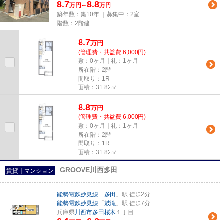
8.7
8.8
万円～
万円
築年数：築10年 ｜募集中：
2室
階数：2階建
8.7
万
円
(管理費・共益費 6,000円)
敷：0ヶ月｜礼：1ヶ月
所在階：2階
間取り：1R
面積：31.82㎡
8.8
万
円
(管理費・共益費 6,000円)
敷：0ヶ月｜礼：1ヶ月
所在階：2階
間取り：1R
面積：31.82㎡
GROOVE川西多田
賃貸｜マンション
能勢電鉄妙見線
「
多田
」駅 徒歩2分
能勢電鉄妙見線
「
鼓滝
」駅 徒歩7分
兵庫県
川西市
多田桜木
１丁目