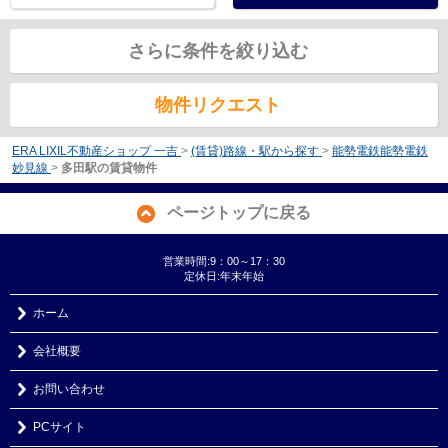
さらに条件を絞り込む
物件リクエスト
ERA LIXIL不動産ショップ 一吉
>
(賃貸)路線・駅から探す
>
能勢電鉄能勢電鉄
妙見線
>
多田駅の賃貸物件
ページトップに戻る
営業時間:9：00～17：30
定休日:年末年始
ホーム
会社概要
お問い合わせ
PCサイト