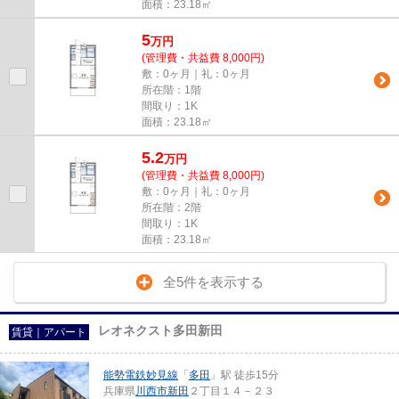
面積：23.18㎡
5
万
円
(管理費・共益費 8,000円)
敷：0ヶ月｜礼：0ヶ月
所在階：1階
間取り：1K
面積：23.18㎡
5.2
万
円
(管理費・共益費 8,000円)
敷：0ヶ月｜礼：0ヶ月
所在階：2階
間取り：1K
面積：23.18㎡
全5件を表示する
レオネクスト多田新田
賃貸｜アパート
能勢電鉄妙見線
「
多田
」駅 徒歩15分
兵庫県
川西市
新田
２丁目１４－２３