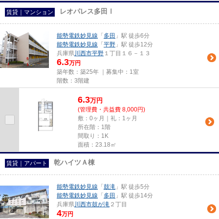
レオパレス多田Ⅰ
賃貸｜マンション
能勢電鉄妙見線
「
多田
」駅 徒歩6分
能勢電鉄妙見線
「
平野
」駅 徒歩12分
兵庫県
川西市
平野
１丁目１６－１３
6.3
万円
築年数：築25年 ｜募集中：
1室
階数：3階建
6.3
万
円
(管理費・共益費 8,000円)
敷：0ヶ月｜礼：1ヶ月
所在階：1階
間取り：1K
面積：23.18㎡
乾ハイツＡ棟
賃貸｜アパート
能勢電鉄妙見線
「
鼓滝
」駅 徒歩5分
能勢電鉄妙見線
「
多田
」駅 徒歩14分
兵庫県
川西市
鼓が滝
２丁目
4
万円