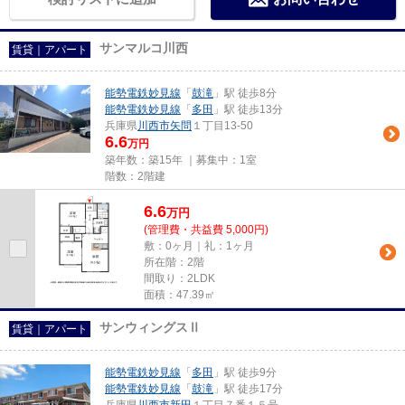
サンマルコ川西
賃貸｜アパート
能勢電鉄妙見線
「
鼓滝
」駅 徒歩8分
能勢電鉄妙見線
「
多田
」駅 徒歩13分
兵庫県
川西市
矢問
１丁目13-50
6.6
万円
築年数：築15年 ｜募集中：
1室
階数：2階建
6.6
万
円
(管理費・共益費 5,000円)
敷：0ヶ月｜礼：1ヶ月
所在階：2階
間取り：2LDK
面積：47.39㎡
サンウィングスⅡ
賃貸｜アパート
能勢電鉄妙見線
「
多田
」駅 徒歩9分
能勢電鉄妙見線
「
鼓滝
」駅 徒歩17分