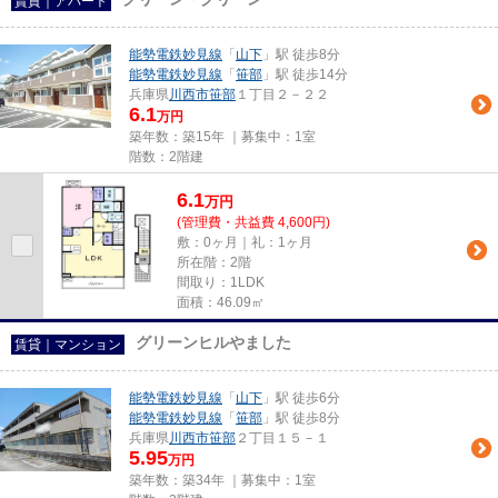
賃貸｜アパート
能勢電鉄妙見線
「
山下
」駅 徒歩8分
能勢電鉄妙見線
「
笹部
」駅 徒歩14分
兵庫県
川西市
笹部
１丁目２－２２
6.1
万円
築年数：築15年 ｜募集中：
1室
階数：2階建
6.1
万
円
(管理費・共益費 4,600円)
敷：0ヶ月｜礼：1ヶ月
所在階：2階
間取り：1LDK
面積：46.09㎡
グリーンヒルやました
賃貸｜マンション
能勢電鉄妙見線
「
山下
」駅 徒歩6分
能勢電鉄妙見線
「
笹部
」駅 徒歩8分
兵庫県
川西市
笹部
２丁目１５－１
5.95
万円
築年数：築34年 ｜募集中：
1室