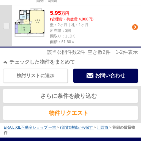
階数：3階建
5.95
万
円
(管理費・共益費 4,000円)
敷：2ヶ月｜礼：1ヶ月
所在階：3階
間取り：1LDK
面積：51.60㎡
該当公開件数
2
件 空き数
2
件
1-2
件表示
チェックした物件をまとめて
検討リストに追加
お問い合わせ
さらに条件を絞り込む
物件リクエスト
ERA LIXIL不動産ショップ 一吉
>
(賃貸)地域から探す
>
川西市
>
笹部の賃貸物
件