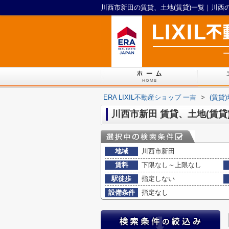
ERA LIXIL不動産ショップ 一吉
>
(賃貸
川西市新田 賃貸、土地(賃貸
地域
川西市新田
賃料
下限なし～上限なし
駅徒歩
指定しない
設備条件
指定なし