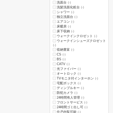
洗面台
(-)
洗髪洗面化粧台
(-)
シャワー
(-)
独立洗面台
(-)
エアコン
(-)
床暖房
(-)
床下収納
(-)
ウォークインクロゼット
(-)
ウォークインシューズクロゼット
(-)
収納豊富
(-)
CS
(-)
BS
(-)
CATV
(-)
光ファイバー
(-)
オートロック
(-)
TVモニタ付インターホン
(-)
宅配ボックス
(-)
ディンプルキー
(-)
防犯カメラ
(-)
24時間有人管理
(-)
フロントサービス
(-)
24時間ゴミ出し可
(-)
住戸内覧可能
(-)