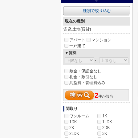
種別で絞り込む
現在の種別
賃貸,土地(賃貸)
アパート
マンション
一戸建て
▼賃料
～
敷金・保証金なし
礼金・敷引なし
共益費・管理費込み
2
件が該当
間取り
ワンルーム
1K
1DK
1LDK
2K
2DK
2LDK
3K