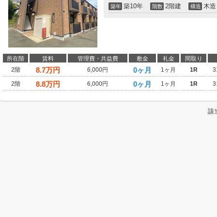
築10年
2階建
木造
築年
階数
構造
所在階
賃料
管理費・共益費
敷金
礼金
間取り
8.7
万円
0ヶ月
2階
6,000円
1ヶ月
1R
3
8.8
万円
0ヶ月
2階
6,000円
1ヶ月
1R
3
該