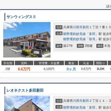
該
サンウィングスⅡ
兵庫県
川西市
新田
１丁目７番１
住所
交通
能勢電鉄妙見線
「
多田
」駅 徒歩
能勢電鉄妙見線
「
鼓滝
」駅 徒歩1
築17年
2階建
木造
築年
階数
構造
所在階
賃料
管理費・共益費
敷金
礼金
間取り
8.6
万円
0ヶ月
2階
6,100円
9.6万円
3LDK
レオネクスト多田新田
兵庫県
川西市
新田
２丁目１４－
住所
交通
能勢電鉄妙見線
「
多田
」駅 徒歩1