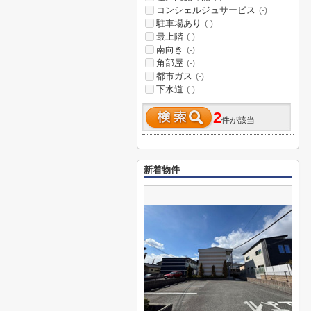
コンシェルジュサービス
(-)
駐車場あり
(-)
最上階
(-)
南向き
(-)
角部屋
(-)
都市ガス
(-)
下水道
(-)
2
件が該当
新着物件