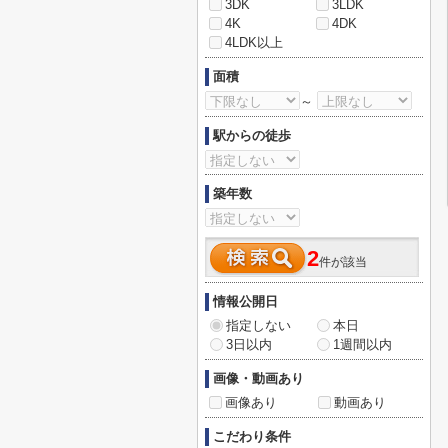
3DK
3LDK
4K
4DK
4LDK以上
面積
～
駅からの徒歩
築年数
2
件が該当
情報公開日
指定しない
本日
3日以内
1週間以内
画像・動画あり
画像あり
動画あり
こだわり条件