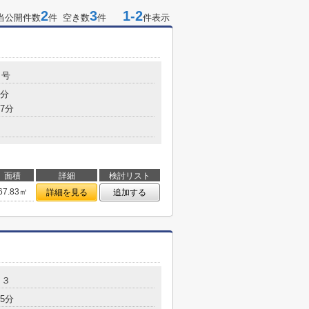
2
3
1-2
当公開件数
件 空き数
件
件表示
５号
9分
7分
面積
詳細
検討リスト
67.83㎡
詳細を見る
追加する
２３
5分