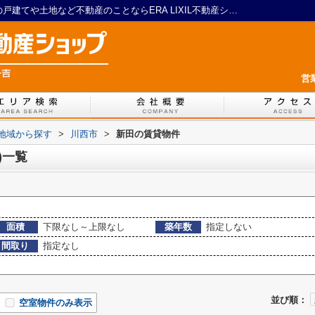
川西市新田の賃貸、土地(賃貸)一覧｜川西の戸建てや土地など不動産のことならERA LIXIL不動産ショップ 一吉
営
)地域から探す
>
川西市
>
新田の賃貸物件
)一覧
面積
下限なし～上限なし
築年数
指定しない
間取り
指定なし
並び順：
空室物件のみ表示