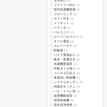
女性向け
(-)
ファミリー向け
(-)
室内洗濯機置場
(-)
フローリング
(-)
ロフト付き
(-)
メゾネット
(-)
ベランダ
(-)
バルコニー
(-)
ルーフバルコニー
(-)
オール電化
(-)
エレベーター
(-)
駐輪場
(-)
バイク置場あり
(-)
家具・家電付き
(-)
洗濯機置場有
(-)
外観タイル張り
(-)
コンロ２口以上
(-)
食器洗い乾燥機
(-)
システムキッチン
(-)
対面式キッチン
(-)
バス・トイレ別
(-)
追焚機能浴室
(-)
浴室乾燥機
(-)
温水洗浄便座
(-)