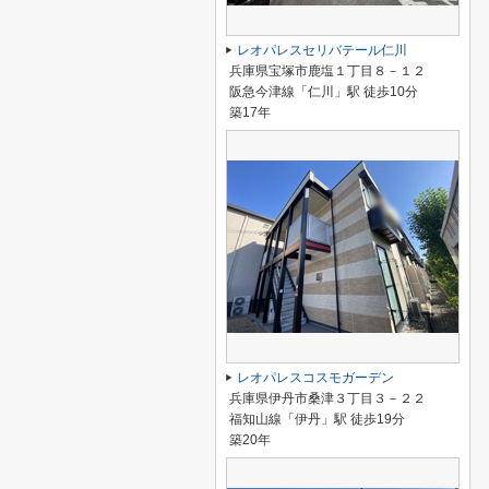
レオパレスセリバテール仁川
兵庫県宝塚市鹿塩１丁目８－１２
阪急今津線「仁川」駅 徒歩10分
築17年
レオパレスコスモガーデン
兵庫県伊丹市桑津３丁目３－２２
福知山線「伊丹」駅 徒歩19分
築20年