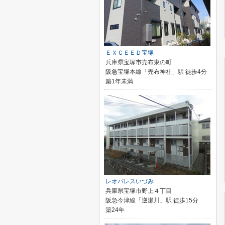
ＥＸＣＥＥＤ宝塚
兵庫県宝塚市売布東の町
阪急宝塚本線「売布神社」駅 徒歩4分
築1年未満
レオパレスいづみ
兵庫県宝塚市野上４丁目
阪急今津線「逆瀬川」駅 徒歩15分
築24年