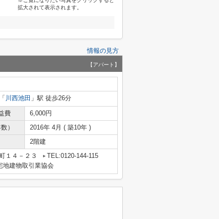
※ご覧になりたい写真をクリックすると
拡大されて表示されます。
情報の見方
【アパート】
「
川西池田
」駅 徒歩26分
益費
6,000円
年数）
2016年 4月 ( 築10年 )
2階建
央町１４－２３
TEL:0120-144-115
宅地建物取引業協会