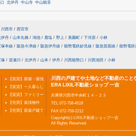
勢口
北伊丹
中山寺
中山観音
川西市
/
西宮市
北伊丹
/
山本丸橋
/
鴻池
/
鹿塩
/
野上
/
美園町
/
下河原
/
小林
宝塚本線
/
阪急今津線
/
阪急伊丹線
/
能勢電鉄妙見線
/
阪急箕面線
/
能勢電鉄
宝塚
/
逆瀬川
/
北伊丹
/
山本
/
伊丹
/
川西能勢口
/
川西池田
/
小林
川西の戸建てや土地など不動産のこと
【賃貸】新築・築浅
ERA LIXIL不動産ショップ 一吉
【賃貸】一人暮らし
【賃貸】ファミリー
兵庫県川西市中央町１４－２３
【売買】築浅物件
TEL:072-758-4518
【売買】新築戸建て
FAX:072-759-2212
Copyright(c) LIXIL不動産ショップ一吉
All Rights Reserved.