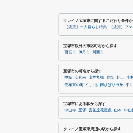
クレイノ宝塚東に関するこだわり条件か
【賃貸】一人暮らし特集
【賃貸】ファ
宝塚市以外の市区町村から探す
西宮市
伊丹市
川西市
宝塚市の町名から探す
中筋
安倉南
山本丸橋
鹿塩
野上
小
売布東の町
仁川北
南ひばりガ丘
平
宝塚市にある駅から探す
中山寺
宝塚
雲雀丘花屋敷
山本
中山
クレイノ宝塚東周辺の駅から探す