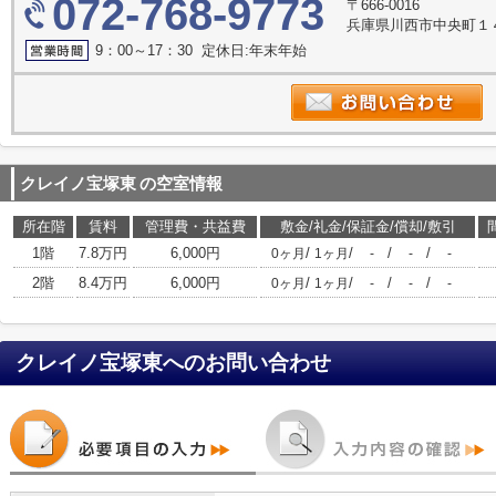
072-768-9773
〒666-0016
兵庫県川西市中央町１
9：00～17：30 定休日:年末年始
クレイノ宝塚東
の空室情報
所在階
賃料
管理費・共益費
敷金/礼金/保証金/償却/敷引
1階
7.8万円
6,000円
/
/
/
/
0ヶ月
1ヶ月
-
-
-
2階
8.4万円
6,000円
/
/
/
/
0ヶ月
1ヶ月
-
-
-
クレイノ宝塚東
へのお問い合わせ