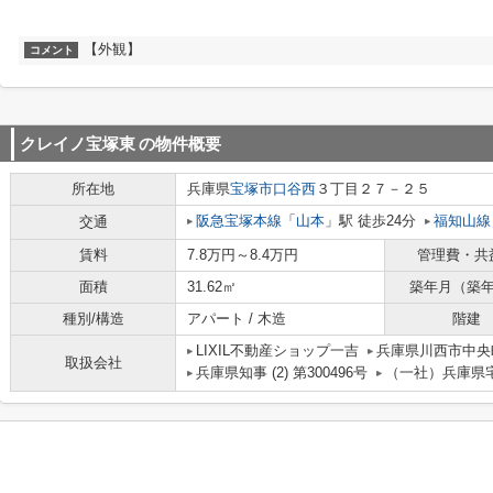
【外観】
コメント
クレイノ宝塚東
の物件概要
所在地
兵庫県
宝塚市
口谷西
３丁目２７－２５
阪急宝塚本線
「
山本
」駅 徒歩24分
福知山線
交通
賃料
7.8万円～8.4万円
管理費・共
面積
31.62㎡
築年月（築
種別/構造
アパート / 木造
階建
LIXIL不動産ショップ一吉
兵庫県川西市中
取扱会社
兵庫県知事 (2) 第300496号
（一社）兵庫県