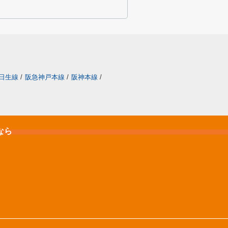
日生線
/
阪急神戸本線
/
阪神本線
/
なら