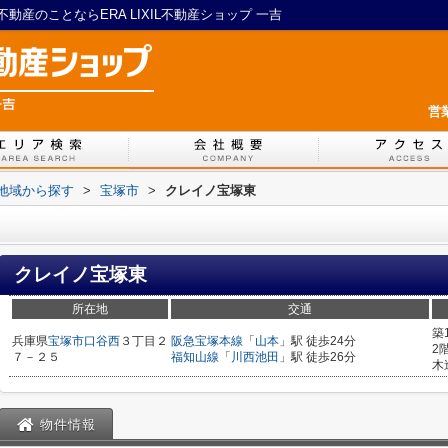
産のことならERA LIXIL不動産ショップ 一吉
営
)地域から探す
>
宝塚市
>
クレイノ宝塚東
クレイノ宝塚東
所在地
交通
築
兵庫県
宝塚市
口谷西
３丁目２
阪急宝塚本線
「
山本
」駅 徒歩24分
2
７－２５
福知山線
「
川西池田
」駅 徒歩26分
木
物件情報