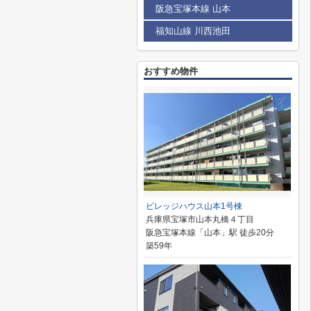
阪急宝塚本線 山本
福知山線 川西池田
おすすめ物件
ビレッジハウス山本1号棟
兵庫県宝塚市山本丸橋４丁目
阪急宝塚本線「山本」駅 徒歩20分
築59年