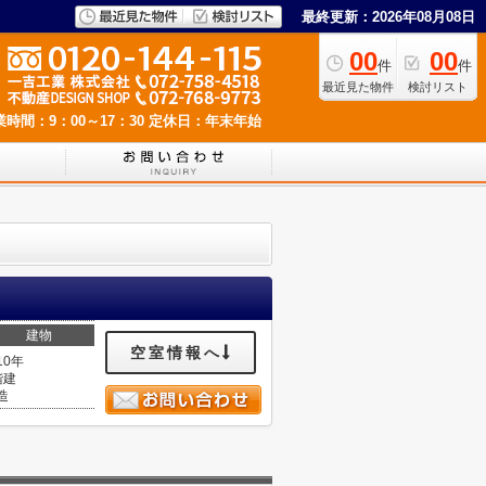
最終更新：2026年08月08日
00
00
件
件
最近見た物件
検討リスト
業時間：9：00～17：30
定休日：年末年始
建物
空室情報へ
10年
階建
造