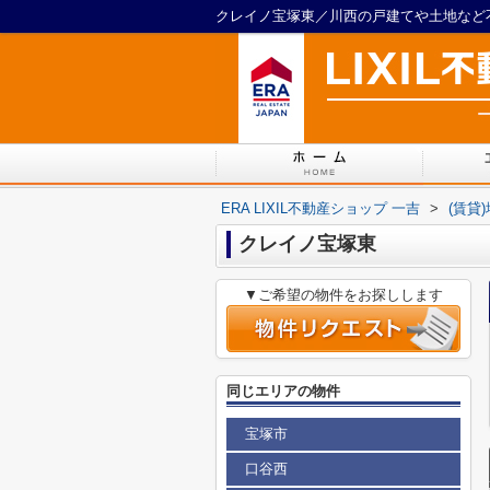
クレイノ宝塚東／川西の戸建てや土地など不動
ERA LIXIL不動産ショップ 一吉
>
(賃貸
クレイノ宝塚東
▼ご希望の物件をお探しします
同じエリアの物件
宝塚市
口谷西