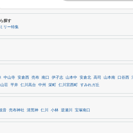
ら探す
ミリー特集
林
中山寺
安倉西
売布
南口
伊孑志
山本中
安倉北
高司
山本南
口谷西
井山荘
平井
仁川高台
中州
栄町
仁川宮西町
すみれガ丘
観音
売布神社
清荒神
仁川
小林
逆瀬川
宝塚南口