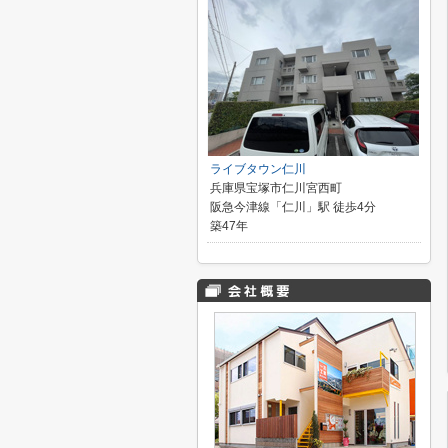
ライブタウン仁川
兵庫県宝塚市仁川宮西町
阪急今津線「仁川」駅 徒歩4分
築47年