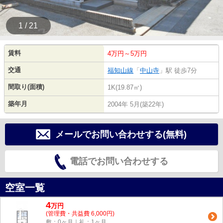
1 / 21
賃料
4万円～5万円
交通
福知山線
「
中山寺
」駅 徒歩7分
間取り(面積)
1K(19.87㎡)
築年月
2004年 5月(築22年)
メールでお問い合わせする(無料)
電話でお問い合わせする
空室一覧
4
万
円
(管理費・共益費 6,000円)
敷：0ヶ月｜礼：1ヶ月