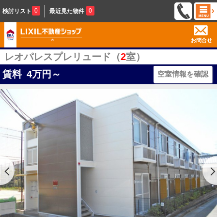
0
0
検討リスト
最近見た物件
お問合せ
レオパレスプレリュード（
2
室）
賃料
4
万円～
空室情報を確認