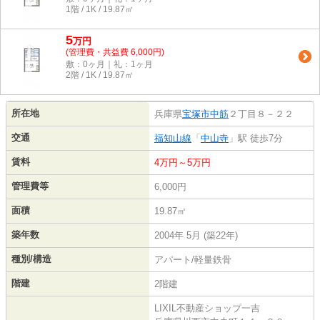
1階 / 1K / 19.87㎡
5
万
円
(管理費・共益費 6,000円)
敷：0ヶ月｜礼：1ヶ月
2階 / 1K / 19.87㎡
所在地
兵庫県
宝塚市
中筋
２丁目８－２２
交通
福知山線
「
中山寺
」駅 徒歩7分
賃料
4万円～5万円
管理費等
6,000円
面積
19.87㎡
築年数
2004年 5月 (築22年)
種別/構造
アパート/軽量鉄骨
階建
2階建
LIXIL不動産ショップ一吉