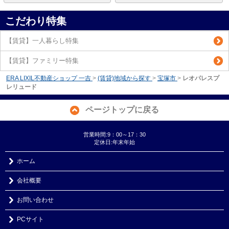
こだわり特集
【賃貸】一人暮らし特集
【賃貸】ファミリー特集
ERA LIXIL不動産ショップ 一吉
>
(賃貸)地域から探す
>
宝塚市
>
レオパレスプ
レリュード
ページトップに戻る
営業時間:9：00～17：30
定休日:年末年始
ホーム
会社概要
お問い合わせ
PCサイト