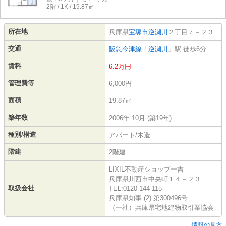
2階 / 1K / 19.87㎡
所在地
兵庫県
宝塚市
逆瀬川
２丁目７－２３
交通
阪急今津線
「
逆瀬川
」駅 徒歩6分
賃料
6.2万円
管理費等
6,000円
面積
19.87㎡
築年数
2006年 10月 (築19年)
種別/構造
アパート/木造
階建
2階建
LIXIL不動産ショップ一吉
兵庫県川西市中央町１４－２３
取扱会社
TEL:0120-144-115
兵庫県知事 (2) 第300496号
（一社）兵庫県宅地建物取引業協会
情報の見方