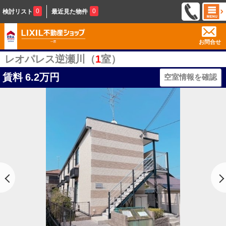
0
0
検討リスト
最近見た物件
お問合せ
レオパレス逆瀬川（
1
室）
賃料
6.2万円
空室情報を確認