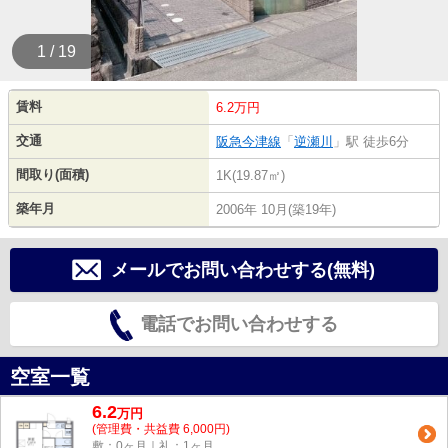
1 / 19
賃料
6.2万円
交通
阪急今津線
「
逆瀬川
」駅 徒歩6分
間取り(面積)
1K(19.87㎡)
築年月
2006年 10月(築19年)
メールでお問い合わせする(無料)
電話でお問い合わせする
空室一覧
6.2
万
円
(管理費・共益費 6,000円)
敷：0ヶ月｜礼：1ヶ月