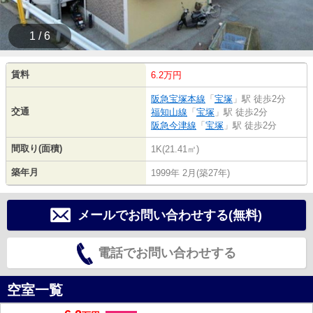
1 / 6
賃料
6.2万円
阪急宝塚本線
「
宝塚
」駅 徒歩2分
交通
福知山線
「
宝塚
」駅 徒歩2分
阪急今津線
「
宝塚
」駅 徒歩2分
間取り(面積)
1K(21.41㎡)
築年月
1999年 2月(築27年)
メールでお問い合わせする(無料)
電話でお問い合わせする
空室一覧