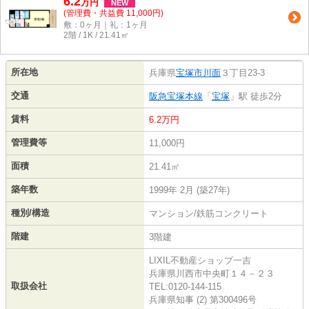
6.2
万
円
NEW
(管理費・共益費 11,000円)
敷：0ヶ月｜礼：1ヶ月
2階 / 1K / 21.41㎡
所在地
兵庫県
宝塚市
川面
３丁目23-3
交通
阪急宝塚本線
「
宝塚
」駅 徒歩2分
賃料
6.2万円
管理費等
11,000円
面積
21.41㎡
築年数
1999年 2月 (築27年)
種別/構造
マンション/鉄筋コンクリート
階建
3階建
LIXIL不動産ショップ一吉
兵庫県川西市中央町１４－２３
取扱会社
TEL:0120-144-115
兵庫県知事 (2) 第300496号