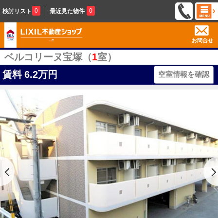
0
0
検討リスト
最近見た物件
お問合せ
ベルコリーヌ宝塚（
1
室）
賃料
6.2万円
空室情報を確認