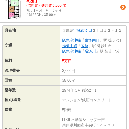
5
万
円
(管理費・共益費 3,000円)
敷：1ヶ月｜礼：3ヶ月
4階 / 2DK / 35.00㎡
所在地
兵庫県
宝塚市
南口
２丁目１２－１２
阪急今津線
「
宝塚南口
」駅 徒歩2分
交通
福知山線
「
宝塚
」駅 徒歩15分
阪急今津線
「
逆瀬川
」駅 徒歩12分
賃料
5万円
管理費等
3,000円
面積
35.00㎡
築年数
1974年 3月 (築52年)
種別/構造
マンション/鉄筋コンクリート
階建
5階建
LIXIL不動産ショップ一吉
兵庫県川西市中央町１４－２３