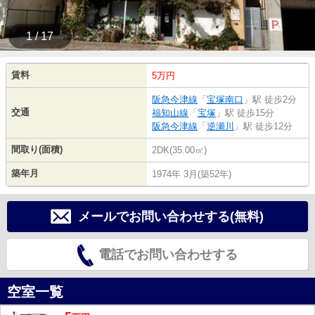
1 / 17
賃料
5万円
阪急今津線
「
宝塚南口
」駅 徒歩2分
交通
福知山線
「
宝塚
」駅 徒歩15分
阪急今津線
「
逆瀬川
」駅 徒歩12分
間取り(面積)
2DK(35.00㎡)
築年月
1974年 3月(築52年)
メールでお問い合わせする(無料)
電話でお問い合わせする
空室一覧