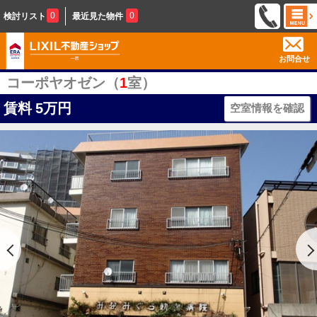
0
0
検討リスト
最近見た物件
お問合せ
コーポヤオゼン（
1
室）
賃料
5万円
空室情報を確認