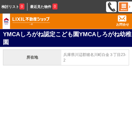
0
0
検討リスト
最近見た物件
お問合せ
YMCAしろがね認定こども園YMCAしろがね幼稚
園
兵庫県川辺郡猪名川町白金３丁目23-
所在地
2