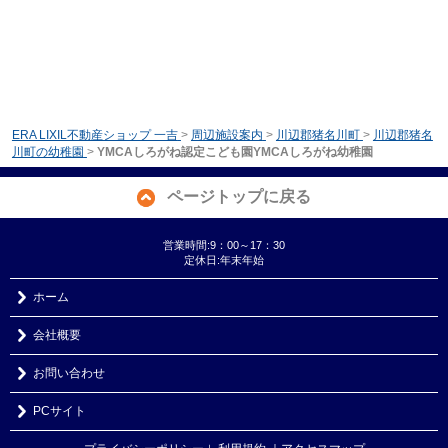
ERA LIXIL不動産ショップ 一吉
>
周辺施設案内
>
川辺郡猪名川町
>
川辺郡猪名
川町の幼稚園
>
YMCAしろがね認定こども園YMCAしろがね幼稚園
ページトップに戻る
営業時間:9：00～17：30
定休日:年末年始
ホーム
会社概要
お問い合わせ
PCサイト