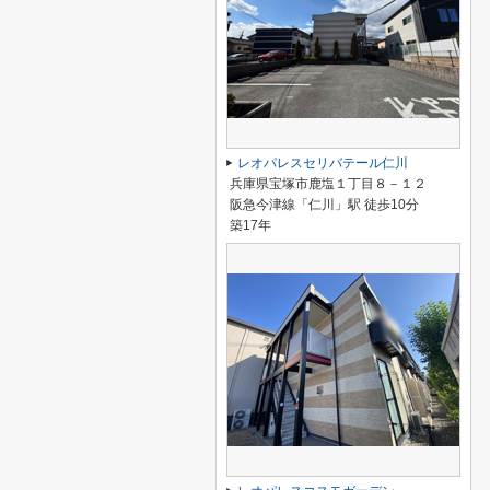
レオパレスセリバテール仁川
兵庫県宝塚市鹿塩１丁目８－１２
阪急今津線「仁川」駅 徒歩10分
築17年