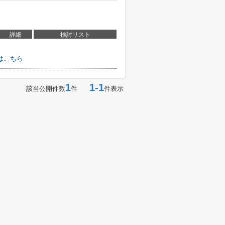
詳細
検討リスト
はこちら
1
1-1
該当公開件数
件
件表示