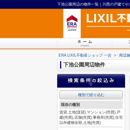
下池公園周辺の物件一覧｜川西の戸建てや土地
ERA LIXIL不動産ショップ 一吉
>
周辺
下池公園周辺物件
種別で絞り込む
現在の種別
賃貸,土地(賃貸),マンション(売買),戸
建(売買),店舗(売買),事務所(売買),住宅
以外建物全部,土地(売買)