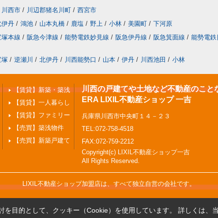
川西市
/
川辺郡猪名川町
/
西宮市
北伊丹
/
鴻池
/
山本丸橋
/
鹿塩
/
野上
/
小林
/
美園町
/
下河原
宝塚本線
/
阪急今津線
/
能勢電鉄妙見線
/
阪急伊丹線
/
阪急箕面線
/
能勢電鉄
宝塚
/
逆瀬川
/
北伊丹
/
川西能勢口
/
山本
/
伊丹
/
川西池田
/
小林
川西の戸建てや土地など不動産のこと
【賃貸】新築・築浅
ERA LIXIL不動産ショップ 一吉
【賃貸】一人暮らし
【賃貸】ファミリー
兵庫県川西市中央町１４－２３
【売買】築浅物件
TEL:072-758-4518
【売買】新築戸建て
FAX:072-759-2212
Copyright(c) LIXIL不動産ショップ一吉
All Rights Reserved.
LIXIL不動産ショップ加盟店は、すべて独立自営の会社です。
を目的として、クッキー（Cookie）を使用しています。
詳しくは、