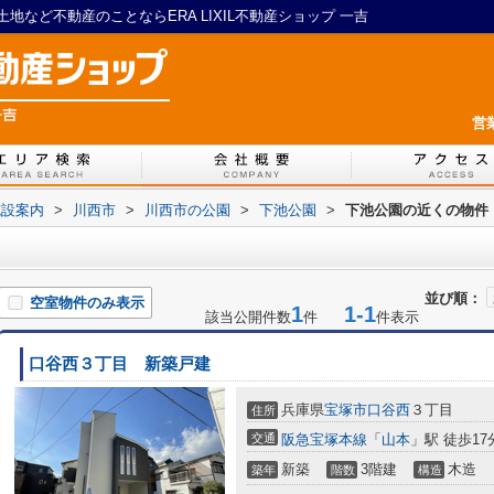
など不動産のことならERA LIXIL不動産ショップ 一吉
営
施設案内
>
川西市
>
川西市の公園
>
下池公園
>
下池公園の近くの物件
並び順：
空室物件のみ表示
1
1-1
該当公開件数
件
件表示
口谷西３丁目 新築戸建
兵庫県
宝塚市
口谷西
３丁目
住所
交通
阪急宝塚本線
「
山本
」駅 徒歩17
新築
3階建
木造
築年
階数
構造