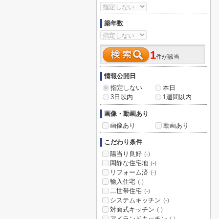
築年数
1
件が該当
情報公開日
指定しない
本日
3日以内
1週間以内
画像・動画あり
画像あり
動画あり
こだわり条件
陽当り良好
(-)
閑静な住宅地
(-)
リフォーム済
(-)
輸入住宅
(-)
二世帯住宅
(-)
システムキッチン
(-)
対面式キッチン
(-)
アイランドキッチン