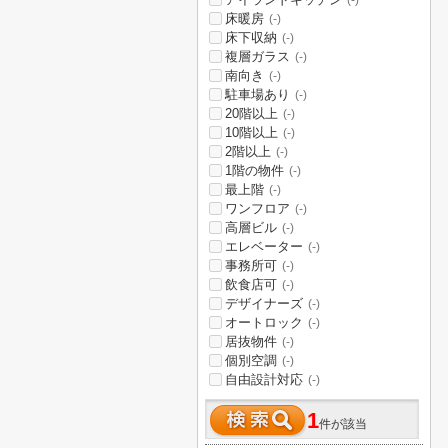
(-)
床暖房
(-)
床下収納
(-)
複層ガラス
(-)
南向き
(-)
駐車場あり
(-)
20階以上
(-)
10階以上
(-)
2階以上
(-)
1階の物件
(-)
最上階
(-)
ワンフロア
(-)
高層ビル
(-)
エレベーター
(-)
事務所可
(-)
飲食店可
(-)
デザイナーズ
(-)
オートロック
(-)
居抜物件
(-)
個別空調
(-)
自由設計対応
(-)
1
件が該当