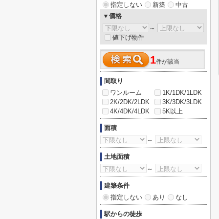
指定しない
新築
中古
▼価格
～
値下げ物件
1
件が該当
間取り
ワンルーム
1K/1DK/1LDK
2K/2DK/2LDK
3K/3DK/3LDK
4K/4DK/4LDK
5K以上
面積
～
土地面積
～
建築条件
指定しない
あり
なし
駅からの徒歩