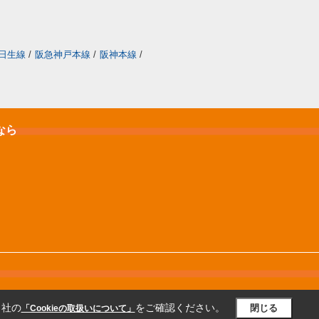
日生線
/
阪急神戸本線
/
阪神本線
/
なら
当社の
をご確認ください。
閉じる
「Cookieの取扱いについて」