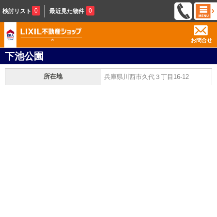
0
0
検討リスト
最近見た物件
お問合せ
下池公園
所在地
兵庫県川西市久代３丁目16-12