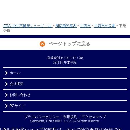
ERA LIXIL不動産ショップ 一吉
>
周辺施設案内
>
川西市
>
川西市の公園
>
下池
公園
ページトップに戻る
営業時間:9：00～17：30
定休日:年末年始
ホーム
会社概要
お問い合わせ
PCサイト
プライバシーポリシー
利用規約
｜アクセスマップ
｜
Copyright(c) LIXIL不動産ショップ一吉 All rights reserved.
LIXIL不動産ショップ加盟店は、すべて独立自営の会社です。