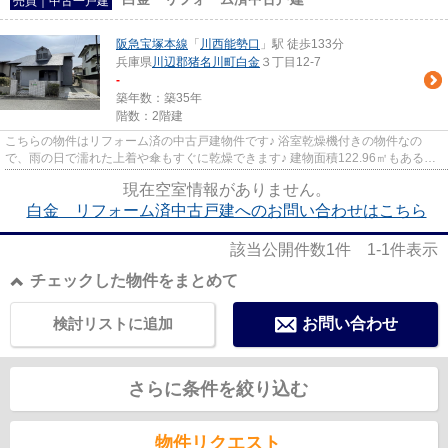
売買｜中古一戸建
阪急宝塚本線
「
川西能勢口
」駅 徒歩133分
兵庫県
川辺郡猪名川町
白金
３丁目12-7
-
築年数：築35年
階数：2階建
こちらの物件はリフォーム済の中古戸建物件です♪ 浴室乾燥機付きの物件なの
で、雨の日で濡れた上着や傘もすぐに乾燥できます♪ 建物面積122.96㎡もあるの
で有効活用しましょう♪ 川辺郡...
現在空室情報がありません。
白金 リフォーム済中古戸建へのお問い合わせはこちら
該当公開件数
1
件
1-1
件表示
チェックした物件をまとめて
検討リストに追加
お問い合わせ
さらに条件を絞り込む
物件リクエスト