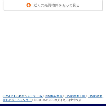
近くの売買物件をもっと見る
ERA LIXIL不動産ショップ 一吉
>
周辺施設案内
>
川辺郡猪名川町
>
川辺郡猪名
川町のホームセンター
>
DCM DAIKI(DCMダイキ) 日生中央店