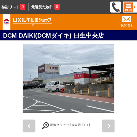
0
0
検討リスト
最近見た物件
お問合せ
DCM DAIKI(DCMダイキ) 日生中央店
前
次
画像タップで拡大表示【
1
/1】