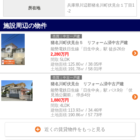
兵庫県川辺郡猪名川町伏見台１丁目1
所在地
-2
施設周辺の物件
売買｜中古一戸建
猪名川町伏見台５ リフォーム済中古戸建
能勢電鉄日生線「日生中央」駅 徒歩26分
2,280万円
間取:
5LDK
建物面積:
125.80㎡ / 38.05坪
土地面積:
191.78㎡ / 58.01坪
売買｜中古一戸建
猪名川町伏見台 リフォーム済中古戸建
能勢電鉄日生線「日生中央」駅 バス9分 「伏
見池公園前」 停歩4分
1,880万円
間取:
4LDK
建物面積:
113.93㎡ / 34.46坪
土地面積:
190.86㎡ / 57.73坪
近くの賃貸物件をもっと見る