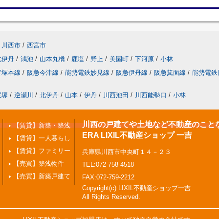
川西市
/
西宮市
北伊丹
/
鴻池
/
山本丸橋
/
鹿塩
/
野上
/
美園町
/
下河原
/
小林
宝塚本線
/
阪急今津線
/
能勢電鉄妙見線
/
阪急伊丹線
/
阪急箕面線
/
能勢電鉄
宝塚
/
逆瀬川
/
北伊丹
/
山本
/
伊丹
/
川西池田
/
川西能勢口
/
小林
川西の戸建てや土地など不動産のこと
【賃貸】新築・築浅
ERA LIXIL不動産ショップ 一吉
【賃貸】一人暮らし
【賃貸】ファミリー
兵庫県川西市中央町１４－２３
【売買】築浅物件
TEL:072-758-4518
【売買】新築戸建て
FAX:072-759-2212
Copyright(c) LIXIL不動産ショップ一吉
All Rights Reserved.