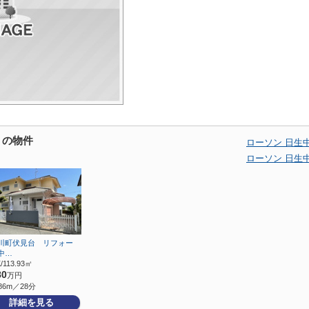
くの物件
ローソン 日生
ローソン 日生
川町伏見台 リフォー
中…
/113.93㎡
80
万円
86m／28分
詳細を見る