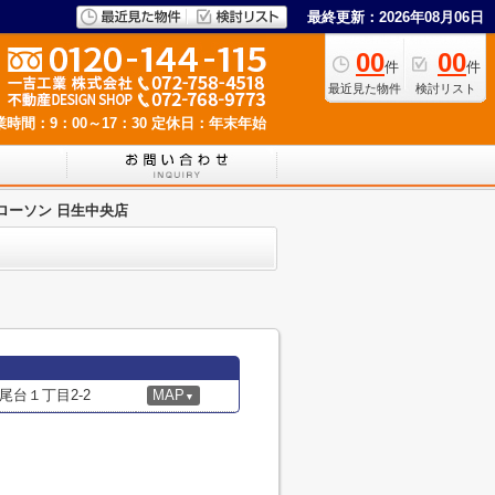
最終更新：2026年08月06日
00
00
件
件
最近見た物件
検討リスト
業時間：9：00～17：30
定休日：年末年始
ローソン 日生中央店
台１丁目2-2
MAP
▼