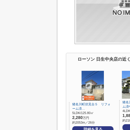
ローソン 日生中央店の近
猪名
猪名川町伏見台５ リフォ
ム済
ーム済…
4LDK
5LDK/125.80㎡
1,8
2,280
万円
約21
約2053m／26分
詳細を見る