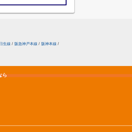
日生線
/
阪急神戸本線
/
阪神本線
/
なら