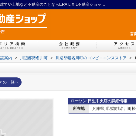
ローソン 日生中央店情報ページ｜川西の戸建てや土地など不動産のことならERA LIXIL不動産ショップ 一吉
営
施設案内
>
川辺郡猪名川町
>
川辺郡猪名川町のコンビニエンスストア
>
アの一覧へ
ローソン 日生中央店の詳細情報
所在地
兵庫県川辺郡猪名川町松尾