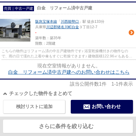
白金 リフォーム済中古戸建
売買｜中古一戸建
阪急宝塚本線
「
川西能勢口
」駅 徒歩133分
兵庫県
川辺郡猪名川町
白金
３丁目12-7
-
築年数：築35年
階数：2階建
こちらの物件はリフォーム済の中古戸建物件です♪ 浴室乾燥機付きの物件なの
で、雨の日で濡れた上着や傘もすぐに乾燥できます♪ 建物面積122.96㎡もあるの
で有効活用しましょう♪ 川辺郡...
現在空室情報がありません。
白金 リフォーム済中古戸建へのお問い合わせはこちら
該当公開件数
1
件
1-1
件表示
チェックした物件をまとめて
検討リストに追加
お問い合わせ
さらに条件を絞り込む