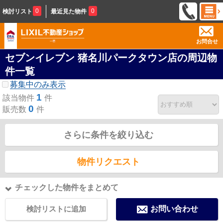
0
0
検討リスト
最近見た物件
お問合せ
セブンイレブン 猪名川パークタウン店の周辺物
件一覧
募集中のみ表示
1
該当物件
件
0
販売数
件
さらに条件を絞り込む
物件リクエスト
チェックした物件をまとめて
検討リストに追加
お問い合わせ