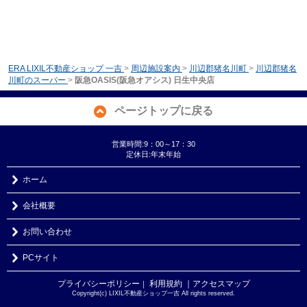
ERA LIXIL不動産ショップ 一吉
>
周辺施設案内
>
川辺郡猪名川町
>
川辺郡猪名
川町のスーパー
>
阪急OASIS(阪急オアシス) 日生中央店
ページトップに戻る
営業時間:9：00～17：30
定休日:年末年始
ホーム
会社概要
お問い合わせ
PCサイト
プライバシーポリシー
利用規約
｜アクセスマップ
｜
Copyright(c) LIXIL不動産ショップ一吉 All rights reserved.