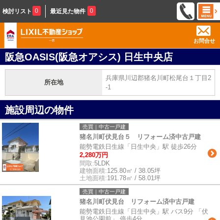
0
0
検討リスト
最近見た物件
お問合せ
阪急OASIS(阪急オアシス) 日生中央店
兵庫県川辺郡猪名川町松尾台１丁目2
所在地
-1
施設周辺の物件
売買｜中古一戸建
猪名川町伏見台５ リフォーム済中古戸建
能勢電鉄日生線「日生中央」駅 徒歩26分
2,280万円
間取:
5LDK
建物面積:
125.80㎡ / 38.05坪
土地面積:
191.78㎡ / 58.01坪
売買｜中古一戸建
猪名川町伏見台 リフォーム済中古戸建
能勢電鉄日生線「日生中央」駅 バス9分 「伏
見池公園前」 停歩4分