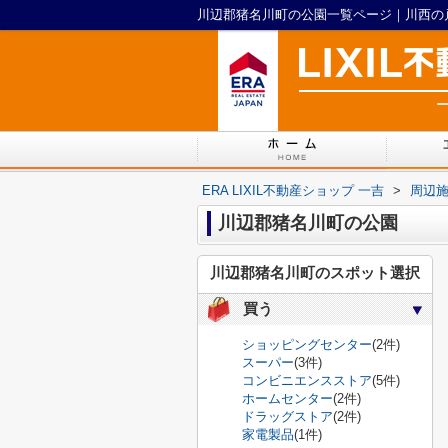
ERA LIXIL不動産ショップ 一吉
>
周辺
川辺郡猪名川町の公園
川辺郡猪名川町のスポット選択
買う
ショッピングセンター
(2件)
スーパー
(3件)
コンビニエンスストア
(5件)
ホームセンター
(2件)
ドラッグストア
(2件)
家電製品
(1件)