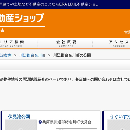
川辺郡猪名川町の公園一覧ページ｜川西の戸建てや土地など不動産のことならERA LIXIL不動産ショップ 一吉
営
施設案内
>
川辺郡猪名川町
>
川辺郡猪名川町の公園
※物件情報の周辺施設紹介のページであり、各店舗への問い合わせは当社で
伏見池公園
うぐいす
兵庫県川辺郡猪名川町伏見台４丁目