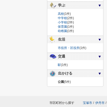
学ぶ
高校
(1件)
中学校
(2件)
小学校
(2件)
保育園
(1件)
幼稚園
(1件)
生活
市役所・区役所
(1件)
交通
駅
(1件)
出かける
公園
(5件)
市区町村から探す
宝塚市
/
伊丹市
/