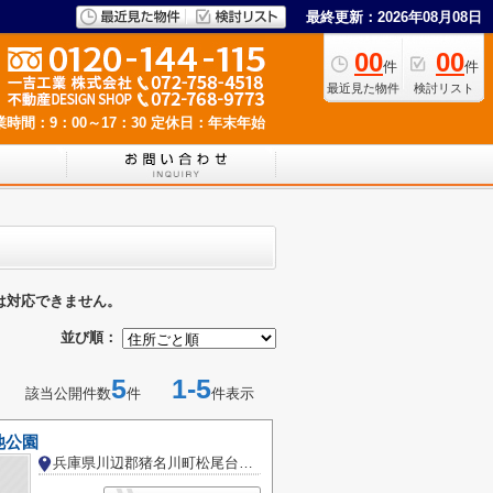
最終更新：2026年08月08日
00
00
件
件
最近見た物件
検討リスト
業時間：9：00～17：30
定休日：年末年始
は対応できません。
並び順：
5
1-5
該当公開件数
件
件表示
池公園
兵庫県川辺郡猪名川町松尾台２丁目