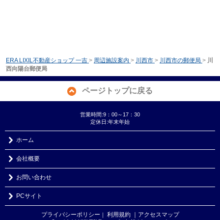
ERA LIXIL不動産ショップ 一吉
>
周辺施設案内
>
川西市
>
川西市の郵便局
>
川
西向陽台郵便局
ページトップに戻る
営業時間:9：00～17：30
定休日:年末年始
ホーム
会社概要
お問い合わせ
PCサイト
プライバシーポリシー
利用規約
｜アクセスマップ
｜