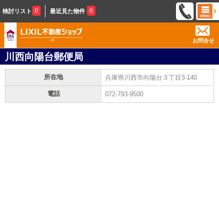
0
0
検討リスト
最近見た物件
お問合せ
川西向陽台郵便局
所在地
兵庫県川西市向陽台３丁目3-140
電話
072-793-9500