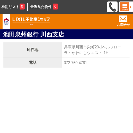
0
0
検討リスト
最近見た物件
お問合せ
池田泉州銀行 川西支店
兵庫県川西市栄町20-1ベルフロー
所在地
ラ・かわにしウエスト 1F
電話
072-759-4761