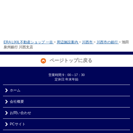
ERA LIXIL不動産ショップ 一吉
>
周辺施設案内
>
川西市
>
川西市の銀行
>
池田
泉州銀行 川西支店
ページトップに戻る
営業時間:9：00～17：30
定休日:年末年始
ホーム
会社概要
お問い合わせ
PCサイト