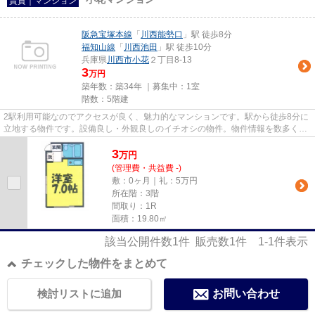
賃貸｜マンション
阪急宝塚本線
「
川西能勢口
」駅 徒歩8分
福知山線
「
川西池田
」駅 徒歩10分
兵庫県
川西市
小花
２丁目8-13
3
万円
築年数：築34年 ｜募集中：
1室
階数：5階建
2駅利用可能なのでアクセスが良く、魅力的なマンションです。駅から徒歩8分に
立地する物件です。設備良し・外観良しのイチオシの物件。物件情報を数多く取
り揃えている当社は、お客様...
3
万
円
(管理費・共益費 -)
敷：0ヶ月｜礼：5万円
所在階：3階
間取り：1R
面積：19.80㎡
該当公開件数
1
件 販売数
1
件
1-1
件表示
チェックした物件をまとめて
検討リストに追加
お問い合わせ