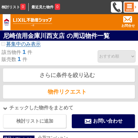
0
0
検討リスト
最近見た物件
お問合せ
尼崎信用金庫川西支店 の周辺物件一覧
募集中のみ表示
1
該当物件
件
1
販売数
件
さらに条件を絞り込む
物件リクエスト
チェックした物件をまとめて
検討リストに追加
お問い合わせ
小花マンション