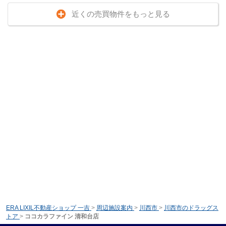
近くの売買物件をもっと見る
ERA LIXIL不動産ショップ 一吉
>
周辺施設案内
>
川西市
>
川西市のドラッグス
トア
>
ココカラファイン 清和台店