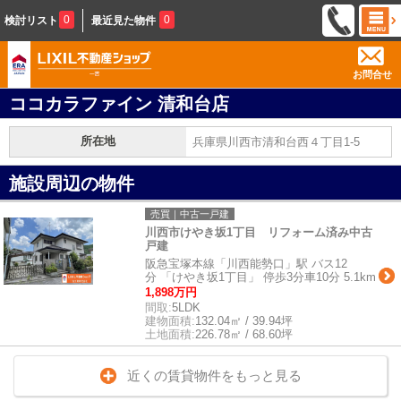
0
0
検討リスト
最近見た物件
お問合せ
ココカラファイン 清和台店
所在地
兵庫県川西市清和台西４丁目1-5
施設周辺の物件
売買｜中古一戸建
川西市けやき坂1丁目 リフォーム済み中古
戸建
阪急宝塚本線「川西能勢口」駅 バス12
分 「けやき坂1丁目」 停歩3分車10分 5.1km
1,898万円
間取:
5LDK
建物面積:
132.04㎡ / 39.94坪
土地面積:
226.78㎡ / 68.60坪
近くの賃貸物件をもっと見る