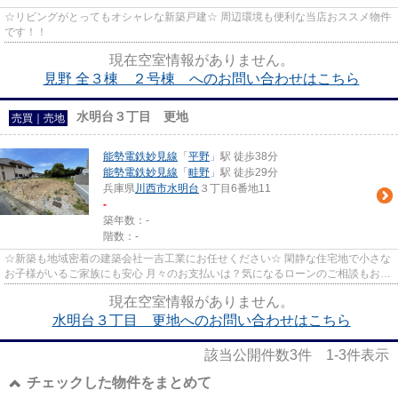
☆リビングがとってもオシャレな新築戸建☆ 周辺環境も便利な当店おススメ物件
です！！
現在空室情報がありません。
見野 全３棟 ２号棟 へのお問い合わせはこちら
水明台３丁目 更地
売買｜売地
能勢電鉄妙見線
「
平野
」駅 徒歩38分
能勢電鉄妙見線
「
畦野
」駅 徒歩29分
兵庫県
川西市
水明台
３丁目6番地11
-
築年数：-
階数：-
☆新築も地域密着の建築会社一吉工業にお任せください☆ 閑静な住宅地で小さな
お子様がいるご家族にも安心 月々のお支払いは？気になるローンのご相談もお気
軽にお問合せください
現在空室情報がありません。
水明台３丁目 更地へのお問い合わせはこちら
該当公開件数
3
件
1-3
件表示
チェックした物件をまとめて