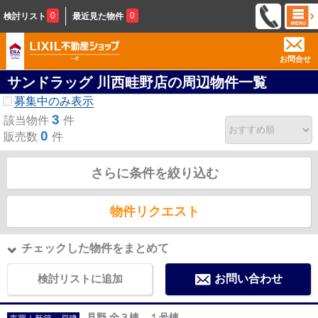
0
0
検討リスト
最近見た物件
お問合せ
サンドラッグ 川西畦野店の周辺物件一覧
募集中のみ表示
3
該当物件
件
0
販売数
件
さらに条件を絞り込む
物件リクエスト
チェックした物件をまとめて
検討リストに追加
お問い合わせ
見野 全３棟 １号棟