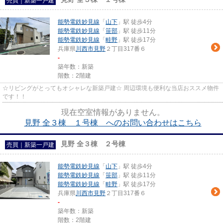
売買｜新築一戸建
能勢電鉄妙見線
「
山下
」駅 徒歩4分
能勢電鉄妙見線
「
笹部
」駅 徒歩11分
能勢電鉄妙見線
「
畦野
」駅 徒歩17分
兵庫県
川西市
見野
２丁目317番６
-
築年数：新築
階数：2階建
☆リビングがとってもオシャレな新築戸建☆ 周辺環境も便利な当店おススメ物件
です！！
現在空室情報がありません。
見野 全３棟 １号棟 へのお問い合わせはこちら
見野 全３棟 ２号棟
売買｜新築一戸建
能勢電鉄妙見線
「
山下
」駅 徒歩4分
能勢電鉄妙見線
「
笹部
」駅 徒歩11分
能勢電鉄妙見線
「
畦野
」駅 徒歩17分
兵庫県
川西市
見野
２丁目317番６
-
築年数：新築
階数：2階建