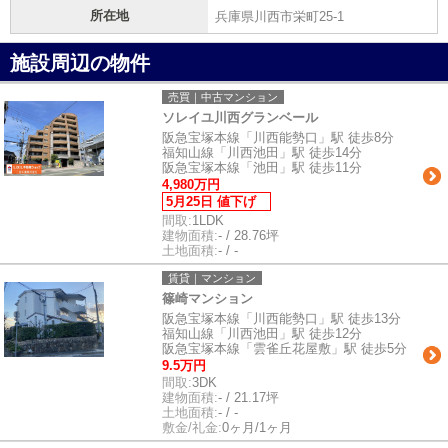
所在地
兵庫県川西市栄町25-1
施設周辺の物件
売買｜中古マンション
ソレイユ川西グランベール
阪急宝塚本線「川西能勢口」駅 徒歩8分
福知山線「川西池田」駅 徒歩14分
阪急宝塚本線「池田」駅 徒歩11分
4,980万円
5月25日 値下げ
間取:
1LDK
建物面積:
- / 28.76坪
土地面積:
- / -
賃貸｜マンション
篠崎マンション
阪急宝塚本線「川西能勢口」駅 徒歩13分
福知山線「川西池田」駅 徒歩12分
阪急宝塚本線「雲雀丘花屋敷」駅 徒歩5分
9.5万円
間取:
3DK
建物面積:
- / 21.17坪
土地面積:
- / -
敷金/礼金:
0ヶ月/1ヶ月