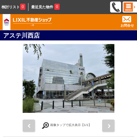
0
0
検討リスト
最近見た物件
お問合せ
アステ川西店
前
次
画像タップで拡大表示【
1
/1】