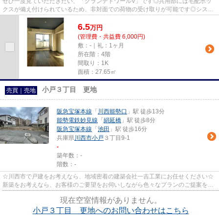
ぜひ一度見ていただきたい、「グランデトワールV」です◎共用部には宅配ボッ
クスが備え付けられているため、非対面での荷物の受け取りが可能です◎システ
ムキッチンで快適にクッキングを...
6.5
万
円
(管理費・共益費 6,000円)
敷：-｜礼：1ヶ月
所在階：4階
間取り：1K
面積：27.65㎡
小戸３丁目 更地
売買｜売地
阪急宝塚本線
「
川西能勢口
」駅 徒歩13分
能勢電鉄妙見線
「
絹延橋
」駅 徒歩8分
阪急宝塚本線
「
池田
」駅 徒歩16分
兵庫県
川西市
小戸
３丁目9-1
-
築年数：-
階数：-
☆川西市で戸建をお考えなら、地域密着の建築会社一吉工業にお任せください☆
新築をお考えなら、お客様のご要望をお伺いしながら色々なプランのご提案をさ
せていただきます！！
現在空室情報がありません。
小戸３丁目 更地へのお問い合わせはこちら