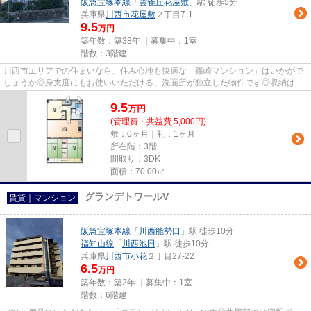
阪急宝塚本線
「
雲雀丘花屋敷
」駅 徒歩5分
兵庫県
川西市
花屋敷
２丁目7-1
9.5
万円
築年数：築38年 ｜募集中：
1室
階数：3階建
川西市エリアでの住まいなら、住み心地も快適な「篠崎マンション」はいかがで
しょうか◎身支度にもお使いいただける、洗面所が独立した物件です◎収納はク
ロゼット・シューズボックスな...
9.5
万
円
(管理費・共益費 5,000円)
敷：0ヶ月｜礼：1ヶ月
所在階：3階
間取り：3DK
面積：70.00㎡
グランデトワールV
賃貸｜マンション
阪急宝塚本線
「
川西能勢口
」駅 徒歩10分
福知山線
「
川西池田
」駅 徒歩10分
兵庫県
川西市
小花
２丁目27-22
6.5
万円
築年数：築2年 ｜募集中：
1室
階数：6階建