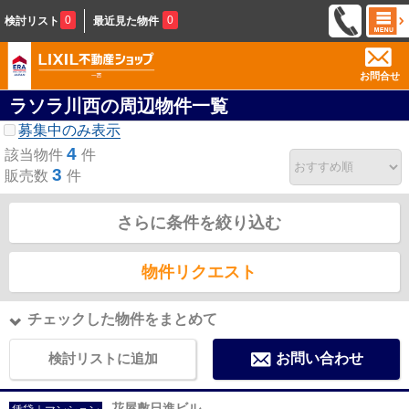
0
0
検討リスト
最近見た物件
お問合せ
ラソラ川西の周辺物件一覧
募集中のみ表示
4
該当物件
件
3
販売数
件
さらに条件を絞り込む
物件リクエスト
チェックした物件をまとめて
検討リストに追加
お問い合わせ
花屋敷日進ビル