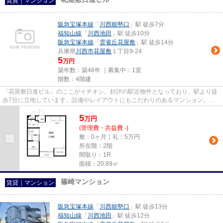
賃貸｜マンション
阪急宝塚本線
「
川西能勢口
」駅 徒歩7分
福知山線
「
川西池田
」駅 徒歩10分
阪急宝塚本線
「
雲雀丘花屋敷
」駅 徒歩14分
兵庫県
川西市
花屋敷
１丁目9-24
5
万円
築年数：築46年 ｜募集中：
1室
階数：4階建
「花屋敷日進ビル」のここがイチオシ。好評の駅近物件となっており、駅より徒
歩7分に立地しています。設備やレイアウトにもこだわりのあるマンション。移
動手段が電車の方におすすめの...
5
万
円
(管理費・共益費 -)
敷：0ヶ月｜礼：5万円
所在階：2階
間取り：1R
面積：20.89㎡
篠崎マンション
賃貸｜マンション
阪急宝塚本線
「
川西能勢口
」駅 徒歩13分
福知山線
「
川西池田
」駅 徒歩12分