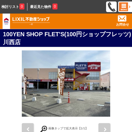
0
0
検討リスト
最近見た物件
お問合せ
100YEN SHOP FLET'S(100円ショップフレッツ)
川西店
前
次
画像タップで拡大表示【
1
/1】