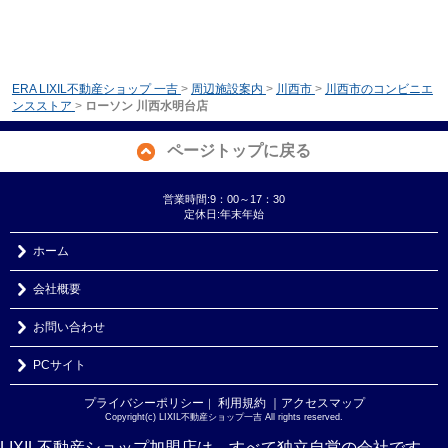
ERA LIXIL不動産ショップ 一吉
>
周辺施設案内
>
川西市
>
川西市のコンビニエ
ンスストア
>
ローソン 川西水明台店
ページトップに戻る
営業時間:9：00～17：30
定休日:年末年始
ホーム
会社概要
お問い合わせ
PCサイト
プライバシーポリシー
利用規約
｜アクセスマップ
｜
Copyright(c) LIXIL不動産ショップ一吉 All rights reserved.
LIXIL不動産ショップ加盟店は、すべて独立自営の会社です。