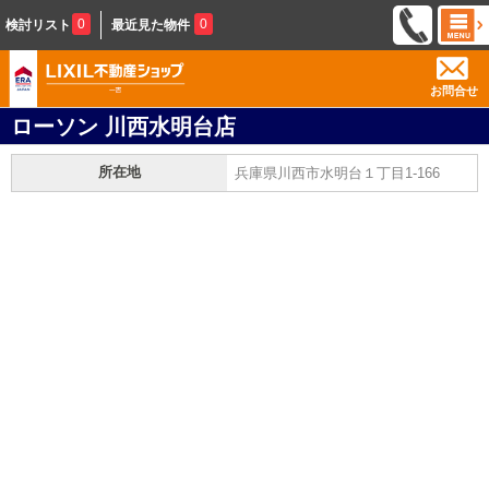
0
0
検討リスト
最近見た物件
お問合せ
ローソン 川西水明台店
所在地
兵庫県川西市水明台１丁目1-166