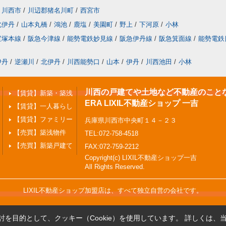
川西市
/
川辺郡猪名川町
/
西宮市
北伊丹
/
山本丸橋
/
鴻池
/
鹿塩
/
美園町
/
野上
/
下河原
/
小林
宝塚本線
/
阪急今津線
/
能勢電鉄妙見線
/
阪急伊丹線
/
阪急箕面線
/
能勢電鉄
伊丹
/
逆瀬川
/
北伊丹
/
川西能勢口
/
山本
/
伊丹
/
川西池田
/
小林
川西の戸建てや土地など不動産のこと
【賃貸】新築・築浅
ERA LIXIL不動産ショップ 一吉
【賃貸】一人暮らし
【賃貸】ファミリー
兵庫県川西市中央町１４－２３
【売買】築浅物件
TEL:072-758-4518
【売買】新築戸建て
FAX:072-759-2212
Copyright(c) LIXIL不動産ショップ一吉
All Rights Reserved.
LIXIL不動産ショップ加盟店は、すべて独立自営の会社です。
を目的として、クッキー（Cookie）を使用しています。
詳しくは、