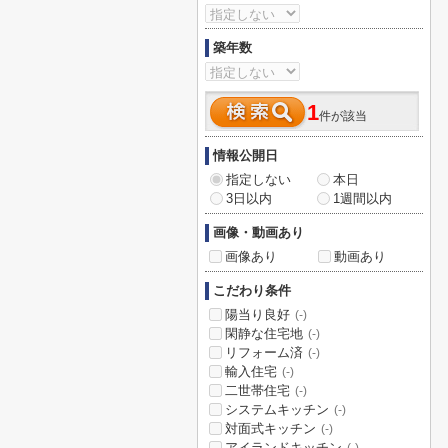
築年数
1
件が該当
情報公開日
指定しない
本日
3日以内
1週間以内
画像・動画あり
画像あり
動画あり
こだわり条件
陽当り良好
(-)
閑静な住宅地
(-)
リフォーム済
(-)
輸入住宅
(-)
二世帯住宅
(-)
システムキッチン
(-)
対面式キッチン
(-)
アイランドキッチン