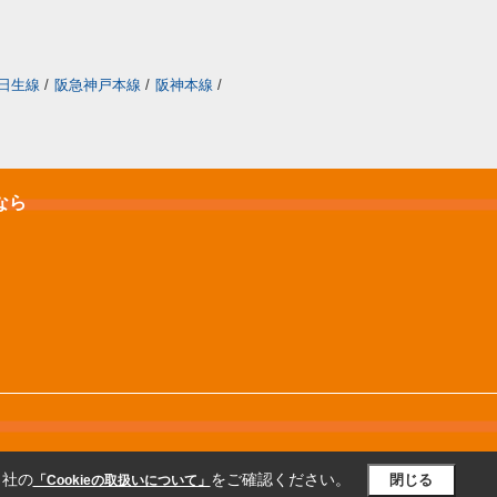
日生線
/
阪急神戸本線
/
阪神本線
/
なら
当社の
をご確認ください。
閉じる
「Cookieの取扱いについて」