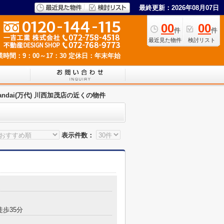
最終更新：2026年08月07日
00
00
件
件
最近見た物件
検討リスト
業時間：9：00～17：30
定休日：年末年始
andai(万代) 川西加茂店の近くの物件
表示件数：
徒歩35分