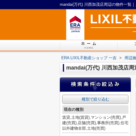
ERA LIXIL不動産ショップ 一吉
>
周辺
mandai(万代) 川西加茂店
種別で絞り込む
現在の種別
賃貸,土地(賃貸),マンション(売買),戸
建(売買),店舗(売買),事務所(売買),住宅
以外建物全部,土地(売買)