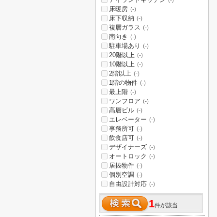
(-)
床暖房
(-)
床下収納
(-)
複層ガラス
(-)
南向き
(-)
駐車場あり
(-)
20階以上
(-)
10階以上
(-)
2階以上
(-)
1階の物件
(-)
最上階
(-)
ワンフロア
(-)
高層ビル
(-)
エレベーター
(-)
事務所可
(-)
飲食店可
(-)
デザイナーズ
(-)
オートロック
(-)
居抜物件
(-)
個別空調
(-)
自由設計対応
(-)
1
件が該当