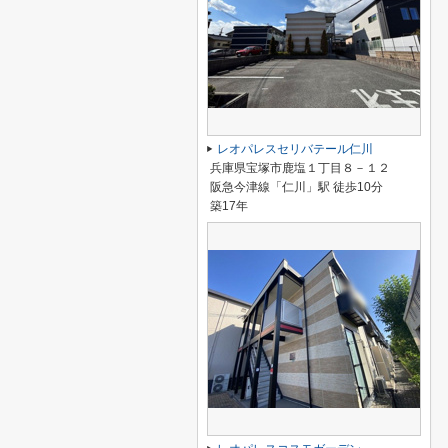
レオパレスセリバテール仁川
兵庫県宝塚市鹿塩１丁目８－１２
阪急今津線「仁川」駅 徒歩10分
築17年