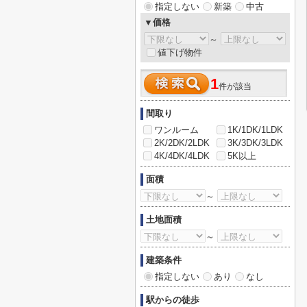
指定しない
新築
中古
▼価格
～
値下げ物件
1
件が該当
間取り
ワンルーム
1K/1DK/1LDK
2K/2DK/2LDK
3K/3DK/3LDK
4K/4DK/4LDK
5K以上
面積
～
土地面積
～
建築条件
指定しない
あり
なし
駅からの徒歩