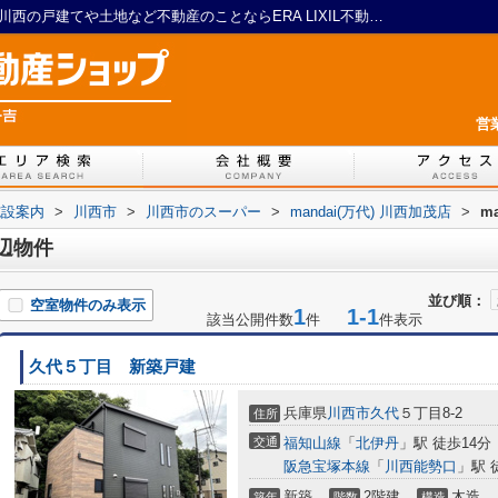
mandai(万代) 川西加茂店周辺の物件一覧｜川西の戸建てや土地など不動産のことならERA LIXIL不動産ショップ 一吉
営
施設案内
>
川西市
>
川西市のスーパー
>
mandai(万代) 川西加茂店
>
m
周辺物件
並び順：
空室物件のみ表示
1
1-1
該当公開件数
件
件表示
久代５丁目 新築戸建
兵庫県
川西市
久代
５丁目8-2
住所
交通
福知山線
「
北伊丹
」駅 徒歩14分
阪急宝塚本線
「
川西能勢口
」駅 
新築
2階建
木造
築年
階数
構造