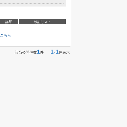
詳細
検討リスト
こちら
1
1-1
該当公開件数
件
件表示