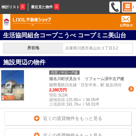
0
0
検討リスト
最近見た物件
お問合せ
生活協同組合コープこうべ コープミニ美山台
所在地
兵庫県川西市美山台３丁目3-2
施設周辺の物件
売買｜中古一戸建
猪名川町伏見台５ リフォーム済中古戸建
能勢電鉄日生線「日生中央」駅 徒歩26分
2,280万円
間取:
5LDK
建物面積:
125.80㎡ / 38.05坪
土地面積:
191.78㎡ / 58.01坪
近くの賃貸物件をもっと見る
近くの売買物件をもっと見る