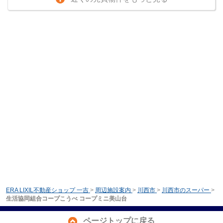
ERA LIXIL不動産ショップ 一吉
>
周辺施設案内
>
川西市
>
川西市のスーパー
>
生活協同組合コープこうべ コープミニ美山台
ページトップに戻る