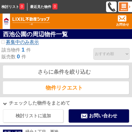
0
0
検討リスト
最近見た物件
お問合せ
西池公園の周辺物件一覧
募集中のみ表示
1
該当物件
件
0
販売数
件
さらに条件を絞り込む
物件リクエスト
チェックした物件をまとめて
検討リストに追加
お問い合わせ
緑台１丁目 更地