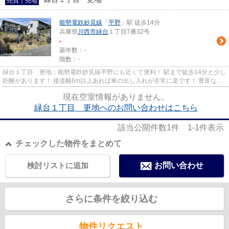
売買｜売地
能勢電鉄妙見線
「
平野
」駅 徒歩14分
兵庫県
川西市
緑台
１丁目7番32号
-
築年数：-
階数：-
緑台１丁目 更地：能勢電鉄妙見線平野にも近くて便利！ 駅まで徒歩14分と少し
距離があります！ 接道幅6m以上あれば車の出し入れが非常に楽です！ 豊富な情
報量を誇る当社では、たくさ...
現在空室情報がありません。
緑台１丁目 更地へのお問い合わせはこちら
該当公開件数
1
件
1-1
件表示
チェックした物件をまとめて
検討リストに追加
お問い合わせ
さらに条件を絞り込む
物件リクエスト