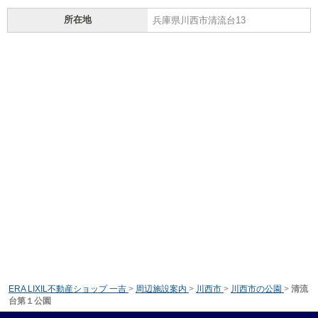
所在地
兵庫県川西市清流台13
ERA LIXIL不動産ショップ 一吉
>
周辺施設案内
>
川西市
>
川西市の公園
>
清流
台第１公園