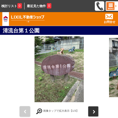
0
0
検討リスト
最近見た物件
お問合せ
清流台第１公園
前
次
画像タップで拡大表示【
1
/3】