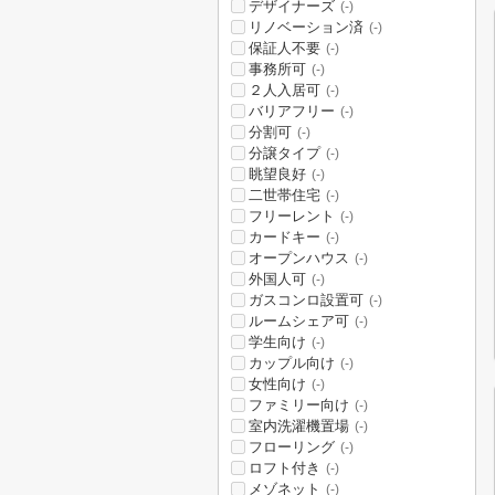
デザイナーズ
(-)
リノベーション済
(-)
保証人不要
(-)
事務所可
(-)
２人入居可
(-)
バリアフリー
(-)
分割可
(-)
分譲タイプ
(-)
眺望良好
(-)
二世帯住宅
(-)
フリーレント
(-)
カードキー
(-)
オープンハウス
(-)
外国人可
(-)
ガスコンロ設置可
(-)
ルームシェア可
(-)
学生向け
(-)
カップル向け
(-)
女性向け
(-)
ファミリー向け
(-)
室内洗濯機置場
(-)
フローリング
(-)
ロフト付き
(-)
メゾネット
(-)