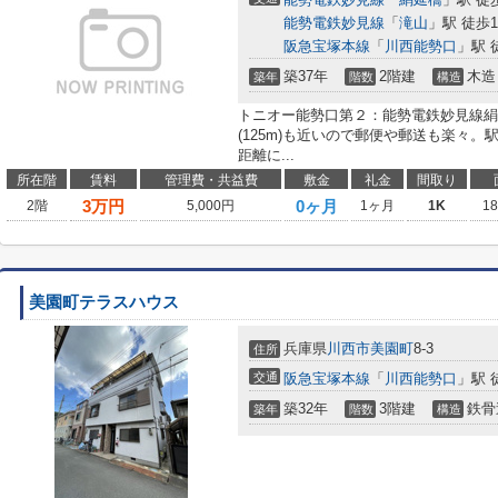
能勢電鉄妙見線
「
滝山
」駅 徒歩1
阪急宝塚本線
「
川西能勢口
」駅 
築37年
2階建
木造
築年
階数
構造
トニオー能勢口第２：能勢電鉄妙見線絹
(125m)も近いので郵便や郵送も楽々
距離に...
所在階
賃料
管理費・共益費
敷金
礼金
間取り
3
万円
0ヶ月
2階
5,000円
1ヶ月
1K
1
美園町テラスハウス
兵庫県
川西市
美園町
8-3
住所
交通
阪急宝塚本線
「
川西能勢口
」駅 
築32年
3階建
鉄骨
築年
階数
構造