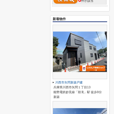
6
件が該当
新着物件
川西市矢問新築戸建
兵庫県川西市矢問１丁目13
能勢電鉄妙見線「鼓滝」駅 徒歩9分
新築