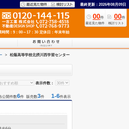
最終更新：2026年08月09日
00
00
件
件
最近見た物件
検討リスト
業時間：9：00～17：30
定休日：年末年始
ー
>
松蔭高等学校北摂川西学習センター
表示件数：
6
3
1-6
当公開件数
件 販売数
件
件表示
徒歩6分