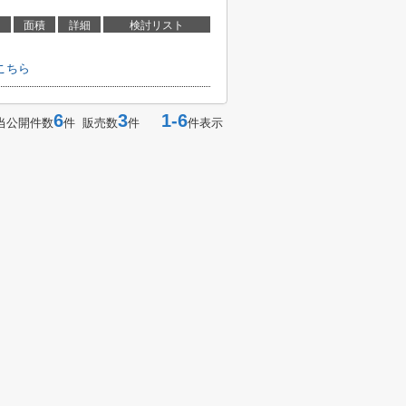
面積
詳細
検討リスト
こちら
6
3
1-6
当公開件数
件 販売数
件
件表示