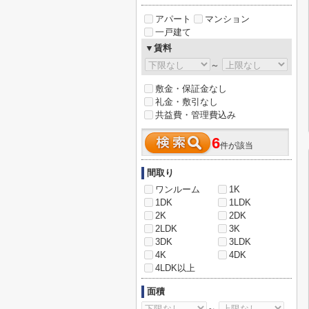
アパート
マンション
一戸建て
▼賃料
～
敷金・保証金なし
礼金・敷引なし
共益費・管理費込み
6
件が該当
間取り
ワンルーム
1K
1DK
1LDK
2K
2DK
2LDK
3K
3DK
3LDK
4K
4DK
4LDK以上
面積
～