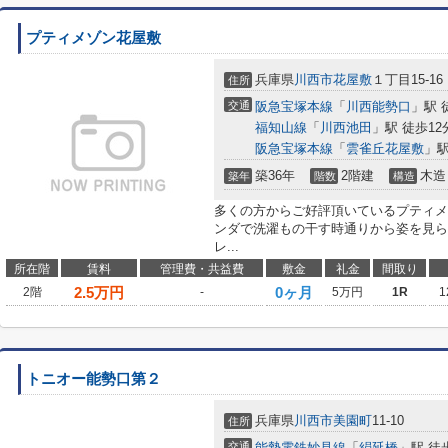
プティメゾン花屋敷
兵庫県
川西市
花屋敷
１丁目15-16
住所
交通
阪急宝塚本線
「
川西能勢口
」駅 
福知山線
「
川西池田
」駅 徒歩12
阪急宝塚本線
「
雲雀丘花屋敷
」駅
築36年
2階建
木造
築年
階数
構造
多くの方からご好評頂いているプティメ
ンダで洗濯もの干す時通りから姿を見ら
レ...
所在階
賃料
管理費・共益費
敷金
礼金
間取り
2.5
万円
0ヶ月
2階
-
5万円
1R
1
トニオー能勢口第２
兵庫県
川西市
美園町
11-10
住所
交通
能勢電鉄妙見線
「
絹延橋
」駅 徒