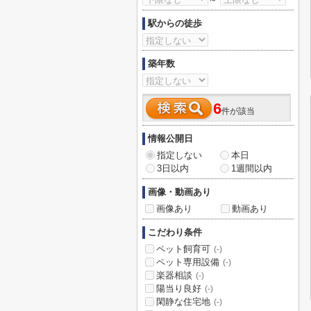
駅からの徒歩
築年数
6
件が該当
情報公開日
指定しない
本日
3日以内
1週間以内
画像・動画あり
画像あり
動画あり
こだわり条件
ペット飼育可
(-)
ペット専用設備
(-)
楽器相談
(-)
陽当り良好
(-)
閑静な住宅地
(-)