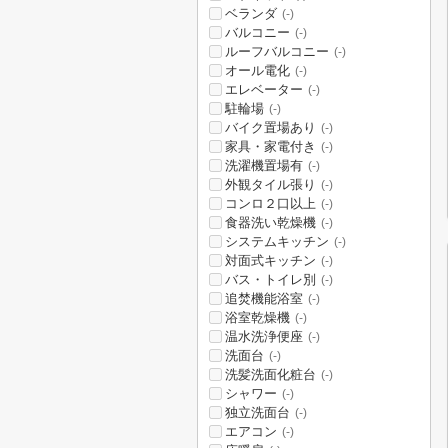
ベランダ
(-)
バルコニー
(-)
ルーフバルコニー
(-)
オール電化
(-)
エレベーター
(-)
駐輪場
(-)
バイク置場あり
(-)
家具・家電付き
(-)
洗濯機置場有
(-)
外観タイル張り
(-)
コンロ２口以上
(-)
食器洗い乾燥機
(-)
システムキッチン
(-)
対面式キッチン
(-)
バス・トイレ別
(-)
追焚機能浴室
(-)
浴室乾燥機
(-)
温水洗浄便座
(-)
洗面台
(-)
洗髪洗面化粧台
(-)
シャワー
(-)
独立洗面台
(-)
エアコン
(-)