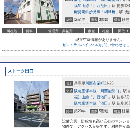
福知山線
「
川西池田
」駅 徒歩13
能勢電鉄妙見線
「
絹延橋
」駅 徒
築51年
3階建
鉄筋
築年
階数
構造
所在階
賃料
管理費・共益費
敷金
礼金
間取り
現在空室情報がありません。
セントラルハイツへのお問い合わせはこ
ストーク田口
兵庫県
川西市
栄町
21-25
住所
交通
阪急宝塚本線
「
川西能勢口
」駅 
福知山線
「
川西池田
」駅 徒歩3分
阪急宝塚本線
「
池田
」駅 徒歩18
築29年
5階建
軽量
築年
階数
構造
設備充実、防犯性も高い安心のマンショ
物件で、アクセス良好です。利便性が高