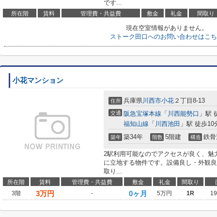
です...
所在階
賃料
管理費・共益費
敷金
礼金
間取り
現在空室情報がありません。
ストーク田口へのお問い合わせはこち
小花マンション
兵庫県
川西市
小花
２丁目8-13
住所
交通
阪急宝塚本線
「
川西能勢口
」駅 
福知山線
「
川西池田
」駅 徒歩10
築34年
5階建
鉄骨
築年
階数
構造
2駅利用可能なのでアクセスが良く、魅
に立地する物件です。設備良し・外観良
取り...
所在階
賃料
管理費・共益費
敷金
礼金
間取り
3
万円
0ヶ月
3階
-
5万円
1R
1