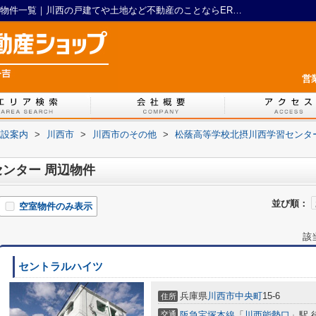
松蔭高等学校北摂川西学習センター 周辺の物件一覧｜川西の戸建てや土地など不動産のことならERA LIXIL不動産ショップ 一吉
営
施設案内
>
川西市
>
川西市のその他
>
松蔭高等学校北摂川西学習センタ
ンター 周辺物件
並び順：
空室物件のみ表示
該
セントラルハイツ
兵庫県
川西市
中央町
15-6
住所
交通
阪急宝塚本線
「
川西能勢口
」駅 