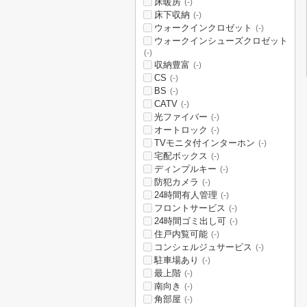
床暖房
(-)
床下収納
(-)
ウォークインクロゼット
(-)
ウォークインシューズクロゼット
(-)
収納豊富
(-)
CS
(-)
BS
(-)
CATV
(-)
光ファイバー
(-)
オートロック
(-)
TVモニタ付インターホン
(-)
宅配ボックス
(-)
ディンプルキー
(-)
防犯カメラ
(-)
24時間有人管理
(-)
フロントサービス
(-)
24時間ゴミ出し可
(-)
住戸内覧可能
(-)
コンシェルジュサービス
(-)
駐車場あり
(-)
最上階
(-)
南向き
(-)
角部屋
(-)