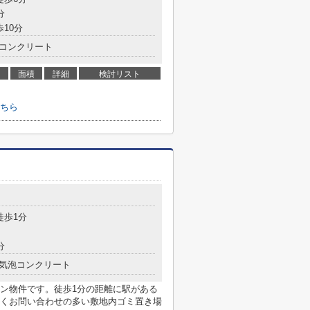
分
歩10分
コンクリート
面積
詳細
検討リスト
ちら
徒歩1分
分
気泡コンクリート
ン物件です。徒歩1分の距離に駅がある
くお問い合わせの多い敷地内ゴミ置き場