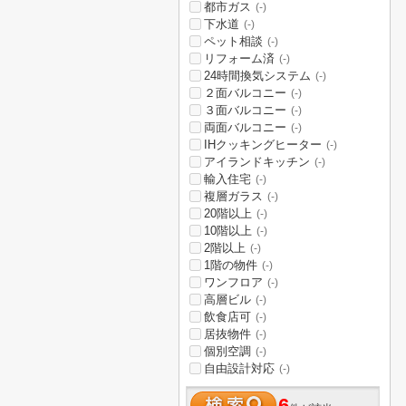
都市ガス
(-)
下水道
(-)
ペット相談
(-)
リフォーム済
(-)
24時間換気システム
(-)
２面バルコニー
(-)
３面バルコニー
(-)
両面バルコニー
(-)
IHクッキングヒーター
(-)
アイランドキッチン
(-)
輸入住宅
(-)
複層ガラス
(-)
20階以上
(-)
10階以上
(-)
2階以上
(-)
1階の物件
(-)
ワンフロア
(-)
高層ビル
(-)
飲食店可
(-)
居抜物件
(-)
個別空調
(-)
自由設計対応
(-)