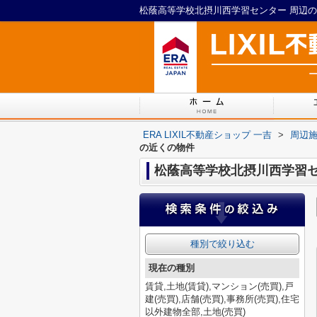
ERA LIXIL不動産ショップ 一吉
>
周辺
の近くの物件
松蔭高等学校北摂川西学習セ
種別で絞り込む
現在の種別
賃貸,土地(賃貸),マンション(売買),戸
建(売買),店舗(売買),事務所(売買),住宅
以外建物全部,土地(売買)